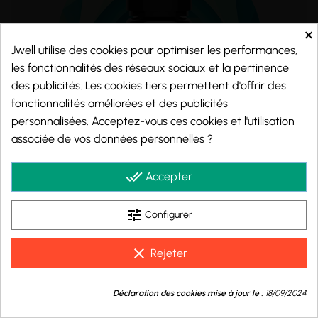
×
Jwell utilise des cookies pour optimiser les performances,
les fonctionnalités des réseaux sociaux et la pertinence
des publicités. Les cookies tiers permettent d'offrir des
fonctionnalités améliorées et des publicités
personnalisées. Acceptez-vous ces cookies et l'utilisation
associée de vos données personnelles ?
done_all
Accepter
COOL MINT 10ML - X-BAR
tune
Configurer
Menthe Fraîche
X-Bar
clear
Rejeter
5,90 €
9.8
/10
Déclaration des cookies mise à jour le :
18/09/2024
BASÉ SUR 999 AVIS