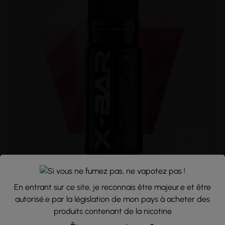
PINK LEMONADE 10ML - X-BAR
Limonade - Cranberry
En entrant sur ce site, je reconnais être majeur.e et être
X-Bar
autorisé.e par la législation de mon pays à acheter des
5,90 €
produits contenant de la nicotine