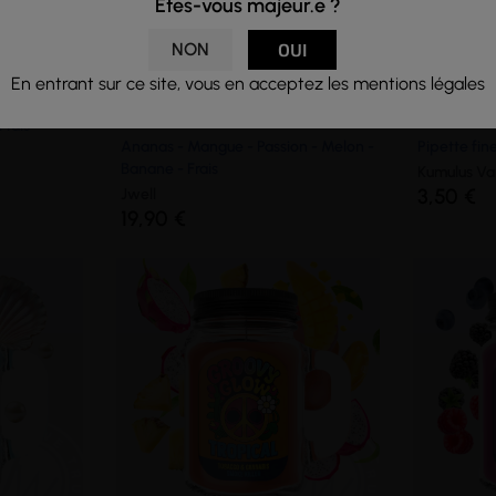
Êtes-vous majeur.e ?
NON
OUI
En entrant sur ce site, vous en acceptez les mentions légales
ES...
EDEN TROPICAL - LES
BOUTEI
JARDINS...
FILL...
Frais
Ananas - Mangue - Passion - Melon -
Pipette fin
Banane - Frais
Kumulus V
3,50 €
Jwell
19,90 €