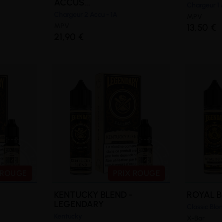
ACCUS...
Chargeur 1 
Chargeur 2 Accu - 1A
MPV
MPV
13,50 €
21,90 €
 ROUGE
PRIX ROUGE
KENTUCKY BLEND -
ROYAL B
LEGENDARY
Classic Blo
Kentucky
X-Bar