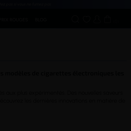
tez pas si vous ne fumez pas




PRIX ROUGES
BLOG
(0)
es modèles de cigarettes électroniques les
s aux plus expérimentés. Des nouvelles saveurs
découvrez les dernières innovations en matière de