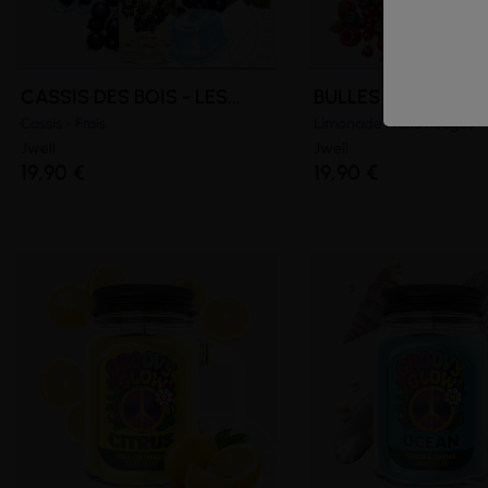
CASSIS DES BOIS - LES...
BULLES DE RUBIS - L
Cassis - Frais
Limonade Fruits Rouges - 
Jwell
Jwell
19,90 €
19,90 €