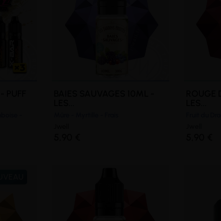
- PUFF
BAIES SAUVAGES 10ML -
ROUGE 
LES...
LES...
mboise -
Mûre - Myrtille - Frais
Fruit du Dra
Jwell
Jwell
5,90 €
5,90 €
UVEAU