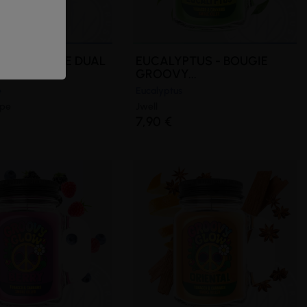
LLE GRADUÉE DUAL
EUCALYPTUS - BOUGIE
GROOVY...
e
Eucalyptus
ape
Jwell
7,90 €