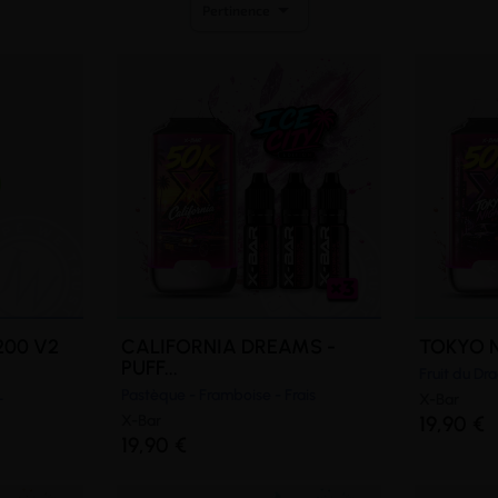

Pertinence
200 V2
CALIFORNIA DREAMS -
TOKYO NI
PUFF...
Fruit du Dra
L
Pastèque - Framboise - Frais
X-Bar
X-Bar
19,90 €
19,90 €