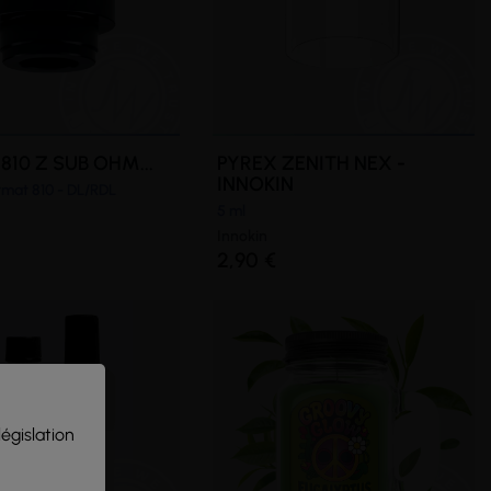
 810 Z SUB OHM...
PYREX ZENITH NEX -
INNOKIN
rmat 810 - DL/RDL
5 ml
Innokin
2,90 €
législation