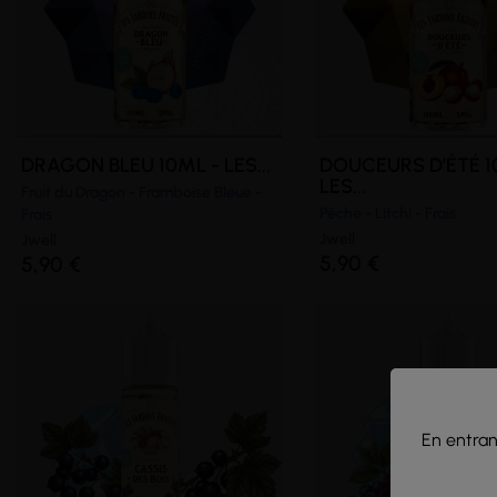
DRAGON BLEU 10ML - LES...
DOUCEURS D'ÉTÉ 1
LES...
Fruit du Dragon - Framboise Bleue -
Pêche - Litchi - Frais
Frais
Jwell
Jwell
5,90 €
5,90 €
En entrant