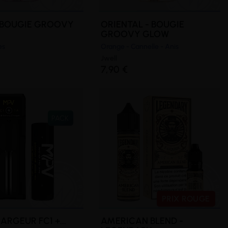
- BOUGIE GROOVY
ORIENTAL - BOUGIE
GROOVY GLOW
es
Orange - Cannelle - Anis
Jwell
7,90 €
PACK
PRIX ROUGE
ARGEUR FC1 +...
AMERICAN BLEND -