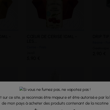
0ML -
CŒUR DE CERISE 10ML -
DRIP TIP
LES...
Résine - Fo
Cerise - Frais
Geekvape
Jwell
2,90 €
5,90 €
 sur ce site, je reconnais être majeur.e et être autorisé.e par la 
de mon pays à acheter des produits contenant de la nicotine