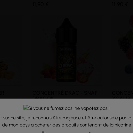
11,90 €
11,90 €
ER
CONCENTRÉ DRAC - SNAP
CONCEN
DRAGON
XCALIB
Fruit Du Dragon - Milkshake
Bonbon - F
Frenchlab
Xcalibur
 sur ce site, je reconnais être majeur.e et être autorisé.e par la 
11,90 €
11,90 €
de mon pays à acheter des produits contenant de la nicotine