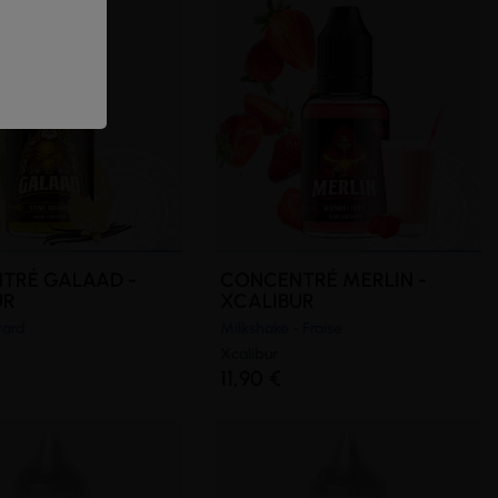
TRÉ GALAAD -
CONCENTRÉ MERLIN -
UR
XCALIBUR
tard
Milkshake - Fraise
Xcalibur
11,90 €