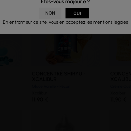
Êtes-vous majeur.e ?
NON
OUI
En entrant sur ce site, vous en acceptez les mentions légales
CONCENTRÉ SHIRYU -
CONCEN
XCALIBUR
XCALIB
Glace Vanille - Pécan
Crème Cus
Xcalibur
Xcalibur
11,90 €
11,90 €