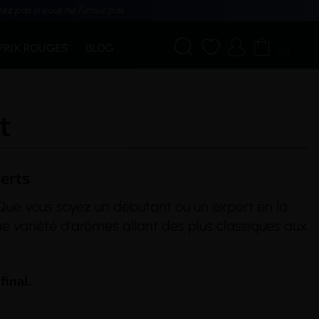
tez pas si vous ne fumez pas




PRIX ROUGES
BLOG
(0)
t
erts
Que vous soyez un débutant ou un expert en la
e variété d'arômes allant des plus classiques aux
final.