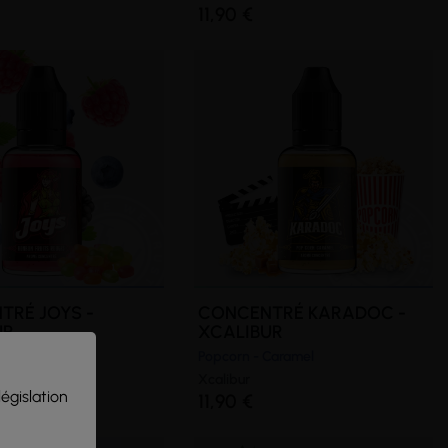
11,90 €
TRÉ JOYS -
CONCENTRÉ KARADOC -
UR
XCALIBUR
ruits Rouges
Popcorn - Caramel
Xcalibur
législation
11,90 €