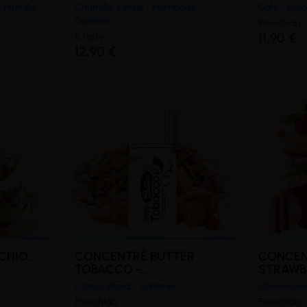
Fruit du
Chantilly Vanille - Framboise -
Café - Car
Caramel
Frenchlab
11,90 €
E.tasty
12,90 €
HIO...
CONCENTRÉ BUTTER
CONCE
TOBACCO -...
STRAWBE
Classic Blond - Caramel
Cheesecake
Frenchlab
Frenchlab