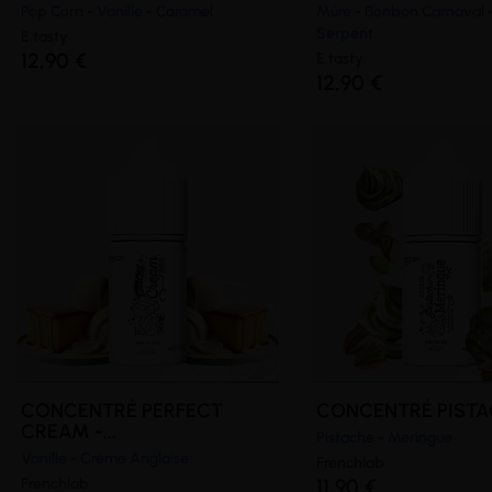
Pop Corn - Vanille - Caramel
Mûre - Bonbon Carnaval - 
Serpent
E.tasty
12,90 €
E.tasty
12,90 €
CONCENTRÉ PERFECT
CONCENTRÉ PISTAC
CREAM -...
Pistache - Meringue
Vanille - Crème Anglaise
Frenchlab
Frenchlab
11,90 €