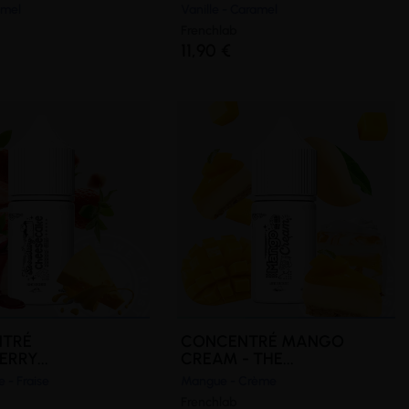
amel
Vanille - Caramel
Frenchlab
11,90 €
NTRÉ
CONCENTRÉ MANGO
RRY...
CREAM - THE...
 - Fraise
Mangue - Crème
Frenchlab