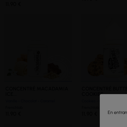
11,90 €
CONCENTRÉ MACADAMIA
CONCENTRÉ BUTT
ICE...
COOKIES -...
Vanille - Chocolat - Caramel
Cookies - Caramel
Frenchlab
Frenchlab
En entrant
11,90 €
11,90 €