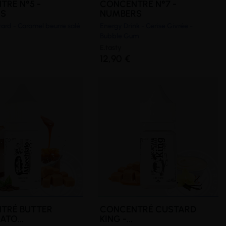
TRÉ N°5 -
CONCENTRÉ N°7 -
RS
NUMBERS
tard - Caramel beurre salé
Energy Drink - Cerise Givrée -
Bubble Gum
E.tasty
12,90 €
TRÉ BUTTER
CONCENTRÉ CUSTARD
TO...
KING -...