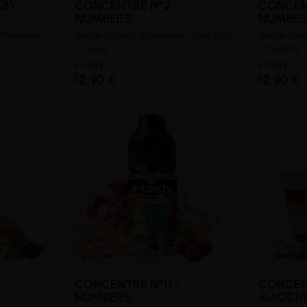
MBY
CONCENTRÉ N°2 -
CONCEN
NUMBERS
NUMBE
- Rhubarbe
Barbe à Papa - Framboise - Blue Mist
Vanille Cus
- Cerise
-Chantilly
E.tasty
E.tasty
12,90 €
12,90 €
CONCENTRÉ N°11 -
CONCEN
NUMBERS
MACCHIA