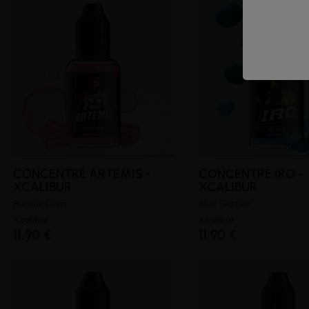
CONCENTRÉ ARTEMIS -
CONCENTRÉ IRO -
XCALIBUR
XCALIBUR
Bubble Gum
Blue Skittlez
Xcalibur
Xcalibur
11,90 €
11,90 €