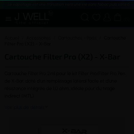
Le vapotage est une transition vers une vie sans tabac puis sans dé





(0)
Accueil
Accessoires
Cartouches - Pods
Cartouche
Filter Pro (X2) - X-Bar
Cartouche Filter Pro (X2) - X-Bar
Cartouche
Filter Pro 2ml pour le
kit
Filter Pro/Filter Pro Pen
de X-Bar, doté d'un remplissage latéral facile et d'une
résistance
intégrée de 1.0
ohm
, idéale pour du
tirage
indirect (
MTL
)
Voir plus de détails
