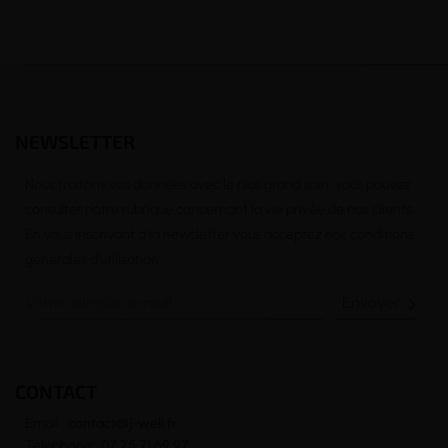
NEWSLETTER
Nous traitons vos données avec le plus grand soin, vous pouvez
consulter notre rubrique concernant la vie privée de nos clients.
En vous inscrivant à la newsletter vous acceptez nos conditions
générales d’utilisation

CONTACT
Email :
contact@j-well.fr
Téléphone :
07 75 71 69 97