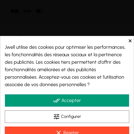
×
Jwell utilise des cookies pour optimiser les performances,
les fonctionnalités des réseaux sociaux et la pertinence
des publicités. Les cookies tiers permettent d'offrir des
fonctionnalités améliorées et des publicités
personnalisées. Acceptez-vous ces cookies et l'utilisation
associée de vos données personnelles ?
Marchand approuvé par la Société des Avis Garantis,
cliquez ici pour vérifier
.
done_all
Accepter
tune
Configurer
© 2026 - j-well.fr
clear
Rejeter