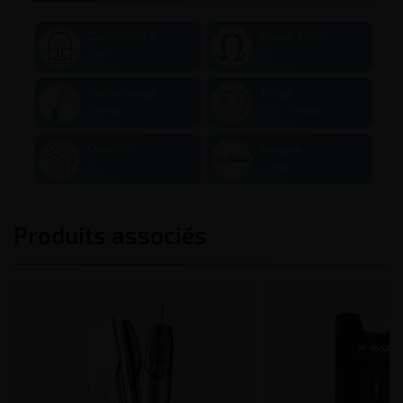
Contenance
Valeur Ohm
2 ml
1.0
Remplissage
Tirage
Latéral
MTL - Indirect
Quantité
Marque
X 2
X-BAR
Produits associés