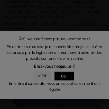
semaines d'utilisation, vous remplacez l'ensemble de la
cartouche. Elles intègrent un système de remplissage
latérale qui facilite le rechargement du
liquide
, rendant le
processus rapide et facile à maîtriser.
Ces cartouches sont compatibles avec
le kit Filter Pro
et
Filter Pro Pen.
→
Découvrez les produits X-Bar
La référence
vape
en
France et Europe. Conception et qualité française.
En entrant sur ce site, je reconnais être majeur.e et être
autorisé.e par la législation de mon pays à acheter des
produits contenant de la nicotine
Êtes-vous majeur.e ?
NON
OUI
En entrant sur ce site, vous en acceptez les mentions
légales