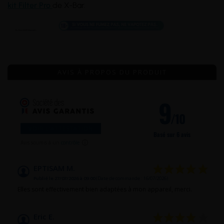
kit Filter Pro
de X-Bar.
AVIS À PROPOS DU PRODUIT
9
/10
VOIR L'ATTESTATION
Basé sur 6 avis
Avis soumis à un
contrôle
EPTISAM M.
Publié le 27/07/2026 à 09:00
(Date de commande : 16/07/2026)
Elles sont effectivement bien adaptées à mon appareil, merci.
Eric E.