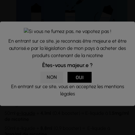
En entrant sur ce site, je reconnais être majeur.e et être
autorisé.e par la législation de mon pays à acheter des
Conseils d'utilisation :
produits contenant de la nicotine
Êtes-vous majeur.e ?
Flacon d'une
capacité
de 70ml rempli à hauteur de 50ml
d'e-liquide, sans nicotine. Si vous souhaitez en ajouter,
utilisez des
boosters de nicotine
et
mélangez
les dans le
NON
OUI
flacon d'e-liquide. Pour des taux supérieurs à 6mg/ml, il
En entrant sur ce site, vous en acceptez les mentions
vous faudra transvasez le tout dans un
flacon de 100ml
ou
légales
plus.
Dosages recommandés :
50ml
e-liquide
+
4,1ml
(0,4 booster) = E-liquide à
1,5mg/ml
de nicotine
50ml e-liquide +
8,8ml
(0,9 booster) = E-liquide à
3mg/ml
de nicotine