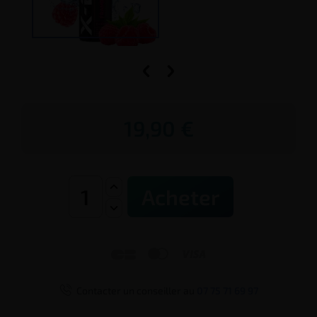


19,90 €
Acheter




Contacter un conseiller au
07 75 71 69 97