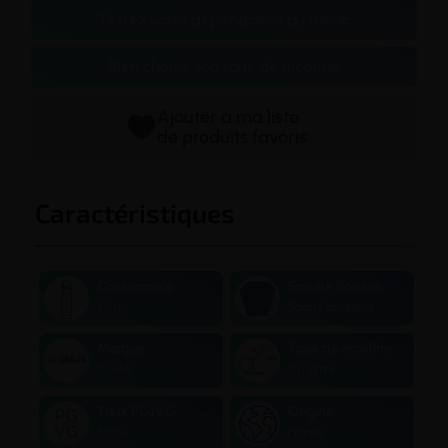
Testez votre dépendance au tabac
Bien choisir son taux de nicotine
Ajouter à ma liste
de produits favoris
Caractéristiques
Contenance
Saveur Boisson
50 ml
Soda Framboise
Marque
Taux de nicotine
X-BAR
0 mg/ml
Taux PG/VG
Origine
50/50
France