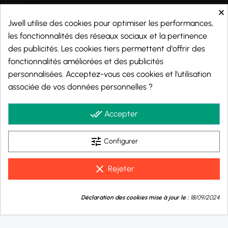
×
Jwell utilise des cookies pour optimiser les performances,
les fonctionnalités des réseaux sociaux et la pertinence
des publicités. Les cookies tiers permettent d'offrir des
fonctionnalités améliorées et des publicités
personnalisées. Acceptez-vous ces cookies et l'utilisation
associée de vos données personnelles ?
Marchand approuvé par la Société des Avis Garantis,
cliquez ici pour vérifier
.
done_all
Accepter
tune
Configurer
© 2026 - j-well.fr
clear
Rejeter
9.8
💬
/10
Déclaration des cookies mise à jour le :
18/09/2024
Besoin d'aide ?
BASÉ SUR 995 AVIS