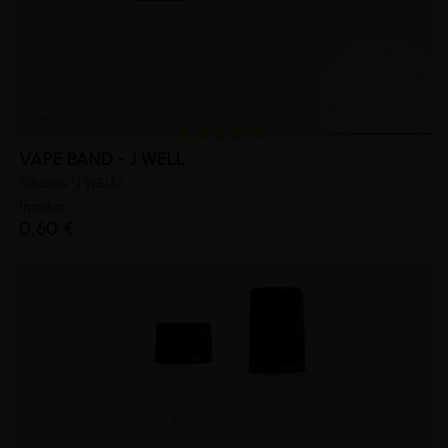
VAPE BAND - J WELL
Silicone "J WELL"
(1 avis)
Innokin
0,60 €