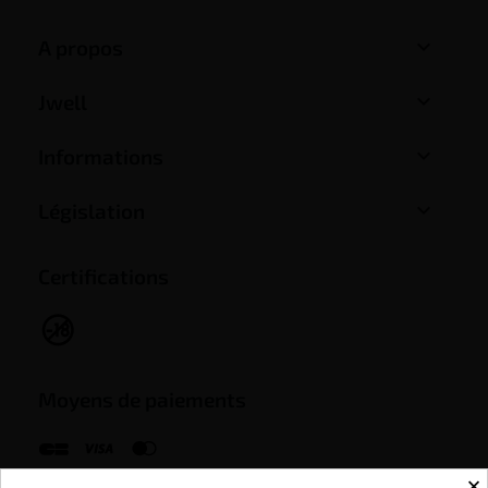

A propos

Jwell

Informations

Législation
Certifications
Moyens de paiements
×