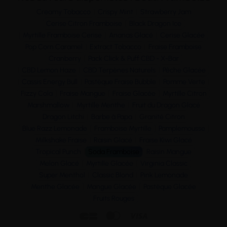
Creamy Tobacco
Crispy Mint
Strawberry Jam
Cerise Citron Framboise
Black Dragon Ice
Myrtille Framboise Cerise
Ananas Glacé
Cerise Glacée
Pop Corn Caramel
Extract Tobacco
Fraise Framboise
Cranberry
Pack Click & Puff CBD - X-Bar
CBD Lemon Haze
CBD Terpènes Naturels
Pêche Glacée
Cassis Energy Bull
Pastèque Fraise Bubble
Pomme Verte
Fizzy Cola
Fraise Mangue
Fraise Glacée
Myrtille Citron
Marshmallow
Myrtille Menthe
Fruit du Dragon Glacé
Dragon Litchi
Barbe à Papa
Granité Citron
Blue Razz Lemonade
Framboise Myrtille
Pamplemousse
Milkshake Fraise
Raisin Glacé
Fraise Kiwi Glacé
Tropical Punch
Soda Framboise
Raisin Mangue
Melon Glacé
Myrtille Glacée
Virginia Classic
Super Menthol
Classic Blond
Pink Lemonade
Menthe Glacée
Mangue Glacée
Pastèque Glacée
Fruits Rouges


