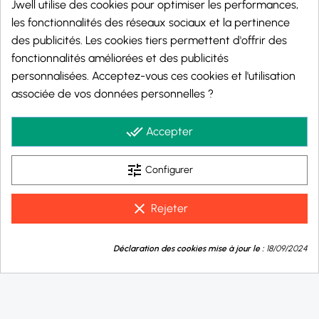
Jwell utilise des cookies pour optimiser les performances,
les fonctionnalités des réseaux sociaux et la pertinence
des publicités. Les cookies tiers permettent d'offrir des
fonctionnalités améliorées et des publicités
personnalisées. Acceptez-vous ces cookies et l'utilisation
Marchand approuvé par la Société des Avis Garantis,
cliquez ici pour vérifier
.
associée de vos données personnelles ?
© 2026 - j-well.fr
done_all
Accepter
tune
Configurer
clear
Rejeter
9.8
💬
/10
Déclaration des cookies mise à jour le :
18/09/2024
Besoin d'aide ?
BASÉ SUR 1001 AVIS
Taux de nicotine :
0 mg/ml
10 mg/ml
20 mg/ml