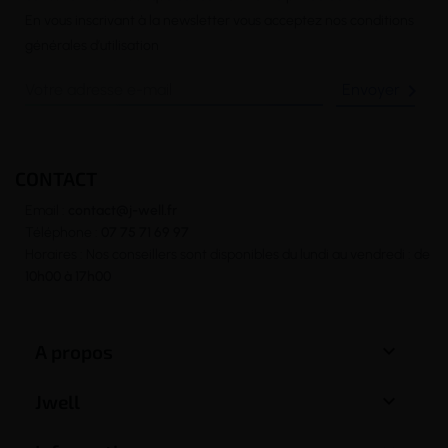
En vous inscrivant à la newsletter vous acceptez nos conditions
générales d’utilisation

CONTACT
Email :
contact@j-well.fr
Téléphone :
07 75 71 69 97
Horaires : Nos conseillers sont disponibles du lundi au vendredi : de
10h00 à 17h00

A propos

Jwell