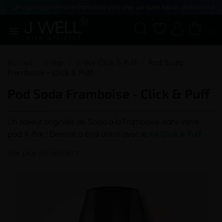
Le vapotage est une transition vers une vie sans tabac puis sans dé





(0)
Accueil
X-Bar
X-Bar Click & Puff
Pod Soda
Framboise - Click & Puff
Pod Soda Framboise - Click & Puff
Un
saveur
originale de Soda à la Framboise dans votre
pod
X-Bar ! Destiné à être utilisé avec le
Kit Click & Puff.
Voir plus de détails
