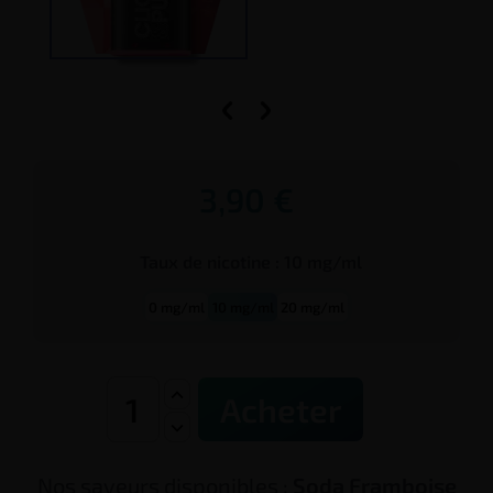


3,90 €
Taux de
nicotine
:
10 mg/ml
0 mg/ml
10 mg/ml
20 mg/ml
Acheter
Nos saveurs disponibles :
Soda Framboise