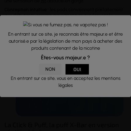
une sensation de
hit
adoucie en gorge.
Conception intuitive
: les pods conviennent parfaitement
aux débutants comme aux vapoteurs expérimentés.
→
Découvrez toutes nos saveurs Click & Puff :
Fizzy Cola
,
Dragon Litchi
,
Granité Citron
, Classic
Blond
,
Menthe
En entrant sur ce site, je reconnais être majeur.e et être
autorisé.e par la législation de mon pays à acheter des
Glacée
,
...
produits contenant de la nicotine
Êtes-vous majeur.e ?
NON
OUI
En entrant sur ce site, vous en acceptez les mentions
légales
La Click & Puff, la puff X-Bar en version