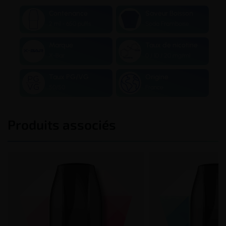
Contenance
Saveur Boisson
2 ml - 650 puffs
Soda Framboise
Marque
Taux de nicotine
X-Bar
0 / 10 / 20 mg/ml
Taux PG/VG
Origine
50/50
France
Produits associés