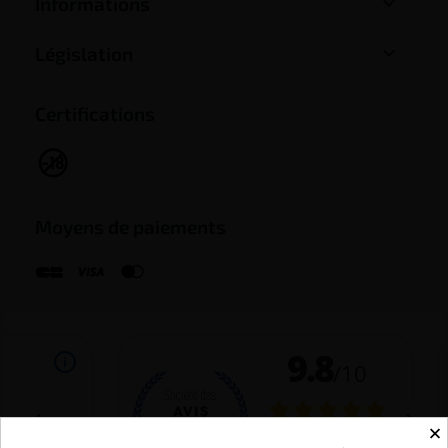

Informations

Législation
Certifications
Moyens de paiements
×