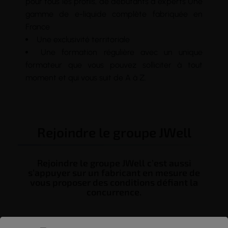
pour tous les profils, de débutants à experts Une
gamme de
e-liquide
complète fabriquée en
France
Une exclusivité territoriale
Une formation régulière avec un unique
formateur que vous pouvez solliciter à tout
moment et qui vous suit de A à Z.
Rejoindre le groupe JWell
Rejoindre le groupe JWell c’est aussi
s’appuyer sur un fabricant en mesure de
vous proposer des conditions défiant la
concurrence.
A travers notre contrat de partenariat, nous