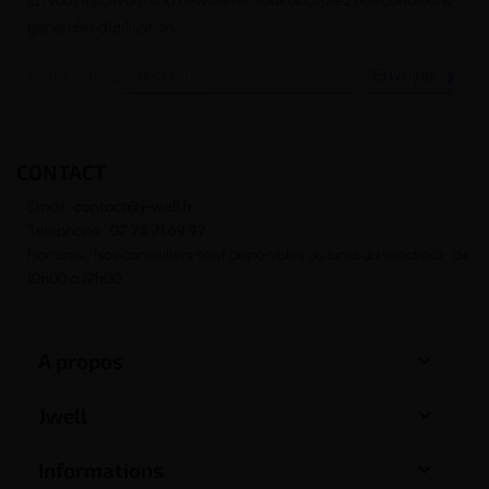
En vous inscrivant à la newsletter vous acceptez nos conditions
générales d’utilisation

CONTACT
Email :
contact@j-well.fr
Téléphone :
07 75 71 69 97
Horaires : Nos conseillers sont disponibles du lundi au vendredi : de
10h00 à 17h00

A propos

Jwell

Informations