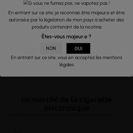
nous engageons à un accompagnement exclusif
tout au long de notre collaboration.
En entrant sur ce site, je reconnais être majeur.e et être
Nous mettrons à votre disposition notre image
autorisé.e par la législation de mon pays à acheter des
de marque de leader, notre catalogue et notre
produits contenant de la nicotine
réseau au service du développement de votre
Êtes-vous majeur.e ?
entreprise et de votre réussite. Un réseau leader
NON
OUI
structuré au sein duquel chacun peut se
développer, s’épanouir, être accompagné et
En entrant sur ce site, vous en acceptez les mentions
concrétiser ses objectifs.
légales
Le marché de la cigarette
électronique