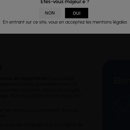
Êtes-vous majeur.e ?
en taux de nicotine de 10 et 20 mg/ml en
sel de nicotine
, l'e-li
NON
OUI
é dans un
flacon
PET de 10ml avec protection enfant, avec une pi
En entrant sur ce site, vous en acceptez les mentions légales
z notre vaste sélection de e-liquides en sel de nicotine
e
niveau de dépendance
. Pour l'ajuster,
cigarettes fumées quotidiennement, la
première cigarette. Votre corps régule
ge. Plus vous utilisez un taux élevé, plus
rt en nicotine plus important, avec un
ont :
us avez des e-liquides à 3 ou 6 mg/ml de