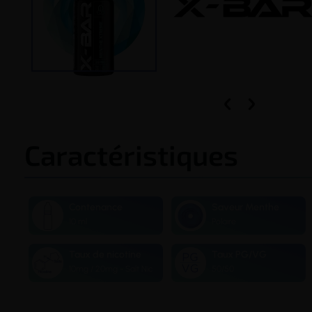


Caractéristiques
Contenance
Saveur Menthe
10 ml
Polaire
Taux de nicotine
Taux PG/VG
10mg / 20mg - Salt Nic
50/50