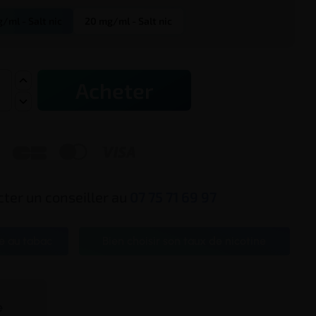
/ml - Salt nic
20 mg/ml - Salt nic
Acheter



ter un conseiller au
07 75 71 69 97
e au tabac
Bien choisir son taux de nicotine
te