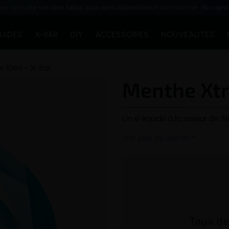
ion vers une vie sans tabac puis sans dépendance à la nicotine. Ne vapo
QUIDES
X-BAR
DIY
ACCESSOIRES
NOUVEAUTÉS
 10ml - X-Bar
Menthe Xtr
Un
e-liquide
à la
saveur
de Men
Voir plus de détails

Taux d