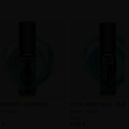
PERMINT - SUPREME
COOL MINT 10ML - X-B
e Poivrée
Menthe Fraîche
X-Bar
 €
5,90 €