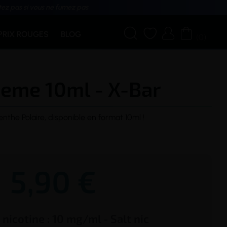
tez pas si vous ne fumez pas




PRIX ROUGES
BLOG
(0)
eme 10ml - X-Bar
the Polaire, disponible en format 10ml !
5,90 €
e
nicotine
:
10 mg/ml - Salt nic