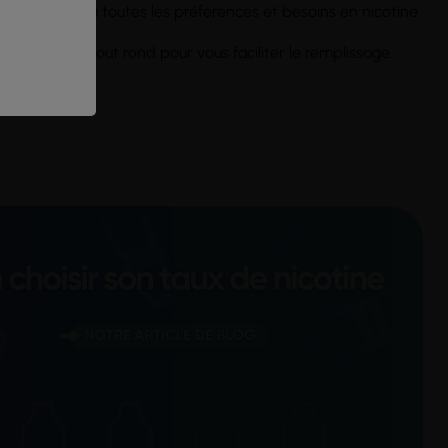
quide s'adapte à toutes les préférences et besoins en nicotine.
pette à embout rond pour vous faciliter le remplissage.