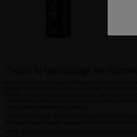
Disponible 
Conditionn
→
Découvre
Choisir le bon dosage de nicotin
Le taux de nicotine est
propre à chacun
et dépend de votre
plusieurs facteurs sont à prendre en compte : le nombre de 
manière dont vous les consommez, ainsi que le moment de la 
naturellement l'absorption de nicotine pour éviter tout surdosa
votre besoin sera rapidement comblé.
Le
Sel de nicotine
est une option idéale pour obtenir un appo
rendu plus doux en gorge. Les recommandations générales s
10 mg
: vous consommez environ 10 cigarettes par jour, ou vo