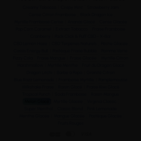
Creamy Tobacco
Crispy Mint
Strawberry Jam
Cerise Citron Framboise
Black Dragon Ice
Myrtille Framboise Cerise
Ananas Glacé
Cerise Glacée
Pop Corn Caramel
Extract Tobacco
Fraise Framboise
Cranberry
Pack Click & Puff CBD - X-Bar
CBD Lemon Haze
CBD Terpènes Naturels
Pêche Glacée
Cassis Energy Bull
Pastèque Fraise Bubble
Pomme Verte
Fizzy Cola
Fraise Mangue
Fraise Glacée
Myrtille Citron
Marshmallow
Myrtille Menthe
Fruit du Dragon Glacé
Dragon Litchi
Barbe à Papa
Granité Citron
Blue Razz Lemonade
Framboise Myrtille
Pamplemousse
Milkshake Fraise
Raisin Glacé
Fraise Kiwi Glacé
Tropical Punch
Soda Framboise
Raisin Mangue
Melon Glacé
Myrtille Glacée
Virginia Classic
Super Menthol
Classic Blond
Pink Lemonade
Menthe Glacée
Mangue Glacée
Pastèque Glacée
Fruits Rouges


