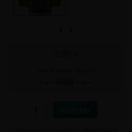


3,90 €
Taux de
nicotine
:
10 mg/ml
0 mg/ml
10 mg/ml
20 mg/ml
Acheter
Nos saveurs disponibles :
Melon Glacé