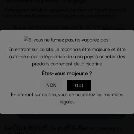
une sensation de
hit
adoucie en gorge.
Conception intuitive
: les pods conviennent parfaitement
aux débutants comme aux vapoteurs expérimentés.
→
Découvrez toutes nos saveurs Click & Puff :
Fizzy Cola
,
Dragon Litchi
,
Granité Citron
, Classic
Blond
,
Menthe
Glacée
,
...
En entrant sur ce site, je reconnais être majeur.e et être
autorisé.e par la législation de mon pays à acheter des
produits contenant de la nicotine
Êtes-vous majeur.e ?
NON
OUI
En entrant sur ce site, vous en acceptez les mentions
légales
La Click & Puff, la puff X-Bar en version