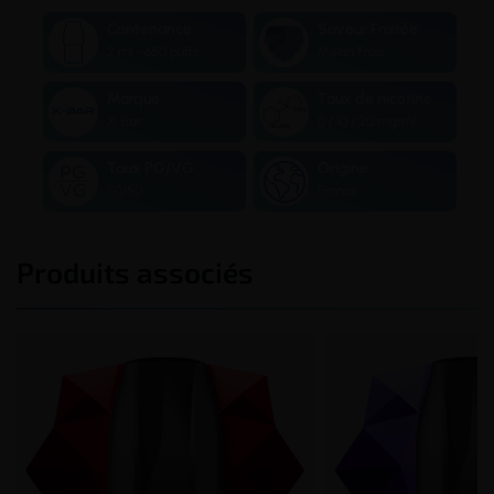
Contenance
Saveur Fruitée
2 ml - 650 puffs
Melon Frais
Marque
Taux de nicotine
X-Bar
0 / 10 / 20 mg/ml
Taux PG/VG
Origine
50/50
France
Produits associés