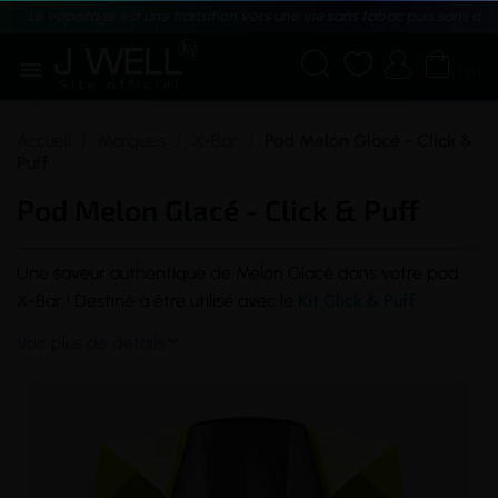
Le vapotage est une transition vers une vie sans tabac puis sans dé





(0)
Accueil
Marques
X-Bar
Pod Melon Glacé - Click &
Puff
Pod Melon Glacé - Click & Puff
Une
saveur
authentique de Melon Glacé dans votre
pod
X-Bar ! Destiné à être utilisé avec le
Kit Click & Puff.
Voir plus de détails
