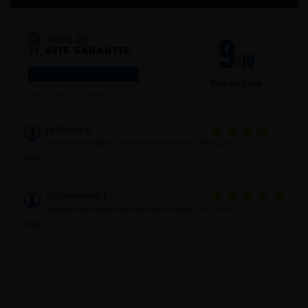
9
/10
VOIR L'ATTESTATION
Basé sur 2 avis
Avis soumis à un
contrôle
Jérôme B.
Publié le 10/10/2025 à 11:02
(Date de commande : 29/09/2025)
Bien
Ghammam L.
Publié le 10/12/2024 à 16:42
(Date de commande : 30/11/2024)
Top