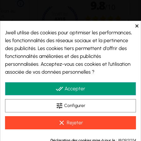
×
Jwell utilise des cookies pour optimiser les performances,
les fonctionnalités des réseaux sociaux et la pertinence
des publicités. Les cookies tiers permettent d'offrir des
fonctionnalités améliorées et des publicités
personnalisées. Acceptez-vous ces cookies et l'utilisation
Marchand approuvé par la Société des Avis Garantis,
cliquez ici pour vérifier
.
associée de vos données personnelles ?
© 2026 - j-well.fr
done_all
Accepter
tune
Configurer
clear
Rejeter
9.8
/10
Déclaration des cookies mise à jour le :
18/09/2024