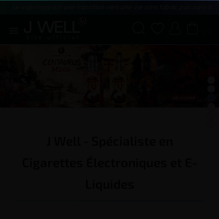
Le vapotage est une transition vers une vie sans tabac puis sans dé





(0)
J Well - Spécialiste en
Cigarettes Électroniques et E-
Liquides