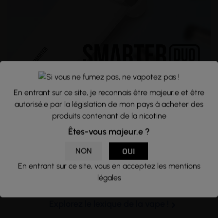
En entrant sur ce site, je reconnais être majeur.e et être
autorisé.e par la législation de mon pays à acheter des
Lexique de la Vape
produits contenant de la nicotine
Êtes-vous majeur.e ?
Retrouvez toutes les
définitions
et les
NON
OUI
explications détaillées
des termes
techniques et récurrents du monde de la
En entrant sur ce site, vous en acceptez les mentions
légales
vape !
Explorez le lexique de la vape !