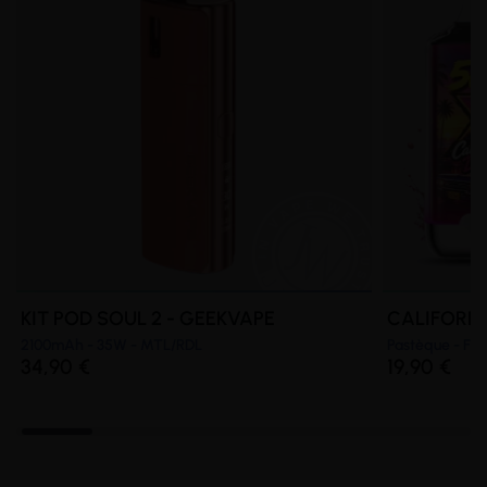
(14 avis)
(
KIT POD SOUL 2 - GEEKVAPE
CALIFORNIA
2100mAh - 35W - MTL/RDL
Pastèque - Fra
34,90 €
19,90 €