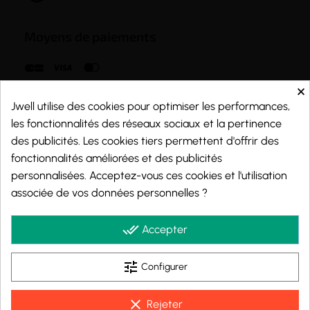
Moyens de paiements
×
Jwell utilise des cookies pour optimiser les performances,
les fonctionnalités des réseaux sociaux et la pertinence
des publicités. Les cookies tiers permettent d'offrir des
fonctionnalités améliorées et des publicités
personnalisées. Acceptez-vous ces cookies et l'utilisation
associée de vos données personnelles ?
done_all
Accepter
tune
Marchand approuvé par la Société des Avis Garantis,
cliquez ici pour vérifier
.
Configurer
clear
Rejeter