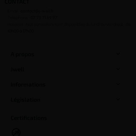
CONTACT
Email :
contact@j-well.fr
Téléphone :
07 75 71 69 97
Horaires : Nos conseillers sont disponibles du lundi au vendredi : de
10h00 à 17h00

A propos

Jwell

Informations

Législation
Certifications