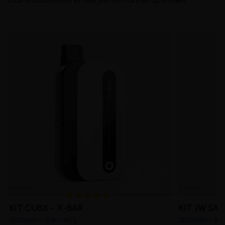
(9 avis)
(
KIT CUBX - X-BAR
KIT JW SMA
1500mAh - 15W - MTL
1200mAh - 30