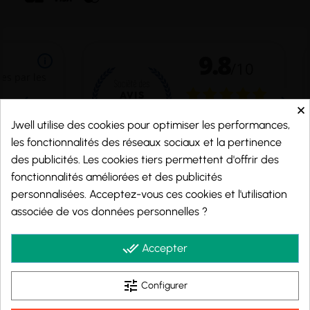
×
Jwell utilise des cookies pour optimiser les performances,
les fonctionnalités des réseaux sociaux et la pertinence
des publicités. Les cookies tiers permettent d'offrir des
fonctionnalités améliorées et des publicités
personnalisées. Acceptez-vous ces cookies et l'utilisation
Marchand approuvé par la Société des Avis Garantis,
cliquez ici pour vérifier
.
associée de vos données personnelles ?
© 2026 - j-well.fr
done_all
Accepter
tune
Configurer