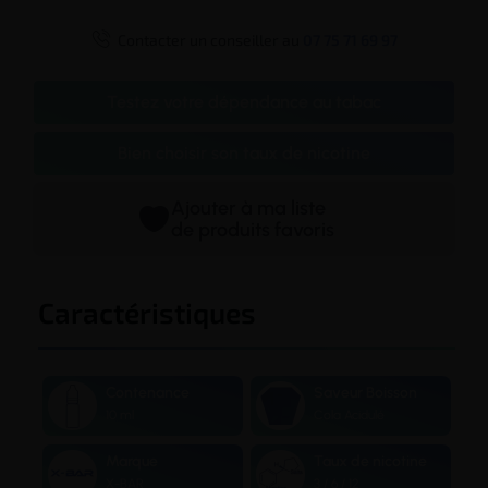

Contacter un conseiller au
07 75 71 69 97
Testez votre dépendance au tabac
Bien choisir son taux de nicotine
Ajouter à ma liste
de produits favoris
Caractéristiques
Contenance
Saveur Boisson
10 ml
Cola Acidulé
Marque
Taux de nicotine
X-BAR
3 / 6 / 12