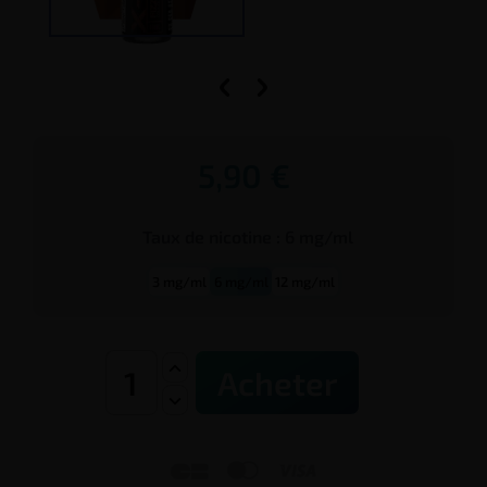


5,90 €
Taux de
nicotine
:
6 mg/ml
3 mg/ml
6 mg/ml
12 mg/ml
Acheter


