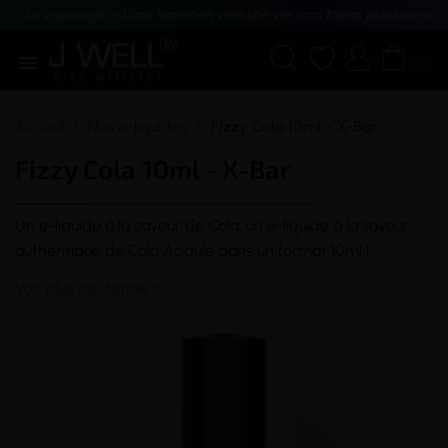
Le vapotage est une transition vers une vie sans tabac puis sans dé





(0)
Accueil
Nos e-liquides
Fizzy Cola 10ml - X-Bar
Fizzy Cola 10ml - X-Bar
Un
e-liquide
à la
saveur
de Cola, un e-liquide à la saveur
authentique de Cola Acidulé dans un format 10ml !
Voir plus de détails
