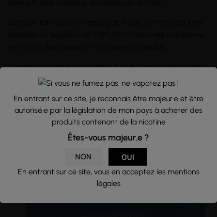
saveur fruitée classique, rehaussé par du frais.
Conçu et fabriqué en France par X-Bar, le Fizzy Cola 10ml
présente un équilibre de 50PG/50VG assurant une bonne
restitution des saveurs et une vapeur agréable.
Disponible en taux de nicotine 3, 6 et 12 mg/ml de nicotine,
l'e-liquide s'adapte à toutes les préférences et besoins en
nicotine.
En entrant sur ce site, je reconnais être majeur.e et être
autorisé.e par la législation de mon pays à acheter des
Conditionné dans un
flacon
PET de 10ml avec protection
produits contenant de la nicotine
enfant, avec une pipette à embout rond pour vous faciliter
le remplissage.
Êtes-vous majeur.e ?
NON
OUI
En entrant sur ce site, vous en acceptez les mentions
légales