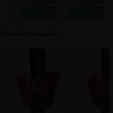
Taux PG/VG
Origine
50/50
France
Produits associés