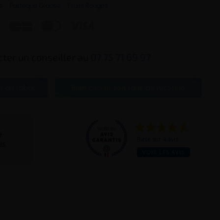
e
Pastèque Glacée
Fruits Rouges



ter un conseiller au
07 75 71 69 97
e au tabac
Bien choisir son taux de nicotine
te
Basé sur 4 avis
is
VOIR LES AVIS