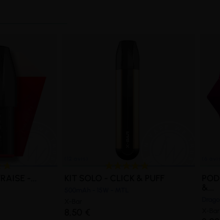
AISE -...
KIT SOLO - CLICK & PUFF
POD
&...
500mAh - 15W - MTL
Dragon
X-Bar
8,50 €
X-Bar