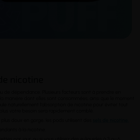
de nicotine
au de dépendance
. Plusieurs facteurs sont à prendre en
 la manière dont elles sont consommées, ainsi que le moment
gule naturellement l'absorption de nicotine pour éviter tout
é, plus votre besoin sera rapidement comblé.
 plus doux en gorge, les pods utilisent des
sels de nicotine.
ndants à la nicotine.
tes par jour, ou si vous utilisez des e-liquides à 3 ou 6