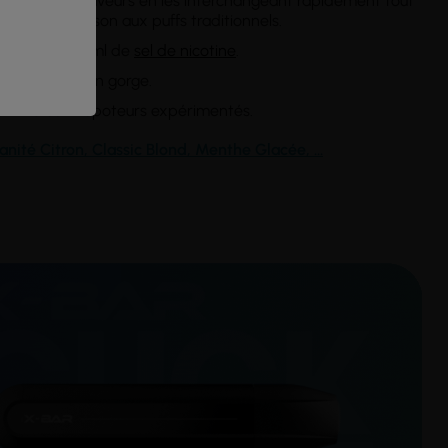
ne variété de saveurs en les interchangeant rapidement tout
e en comparaison aux puffs traditionnels.
0, 10 ou 20mg/ml de
sel de nicotine
.
e
hit
adoucie en gorge.
comme aux vapoteurs expérimentés.
anité Citron
, Classic
Blond
,
Menthe Glacée
,
...