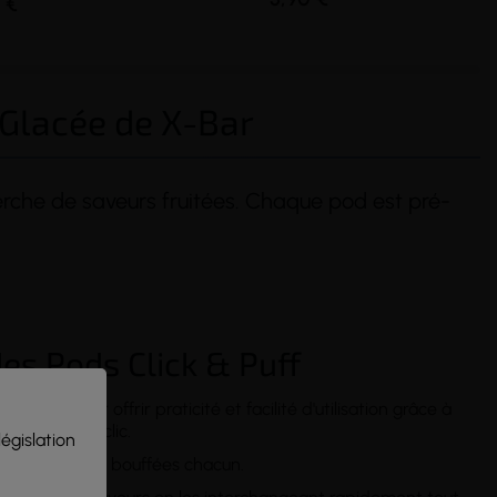
 €
 Glacée de X-Bar
erche de saveurs fruitées. Chaque pod est pré-
(6 avis)
des Pods Click & Puff
conçue pour offrir praticité et facilité d'utilisation grâce à
 par simple clic.
législation
ant jusqu'à 650 bouffées chacun.