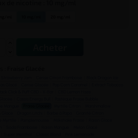
ux de
nicotine
:
10 mg/ml
mg/ml
10 mg/ml
20 mg/ml
Acheter
s :
Fraise Glacée
Strawberry Jam
Cerise Citron Framboise
Black Dragon Ice
as Glacé
Cerise Glacée
Pop Corn Caramel
Extract Tobacco
Pack Click & Puff CBD - X-Bar
CBD Lemon Haze
Glacée
Cassis Energy Bull
Pastèque Fraise Bubble
se Mangue
Fraise Glacée
Myrtille Citron
Marshmallow
n Glacé
Dragon Litchi
Barbe à Papa
Granité Citron
 Myrtille
Pamplemousse
Milkshake Fraise
Raisin Glacé
h
Soda Framboise
Raisin Mangue
Melon Glacé
Super Menthol
Classic Blond
Pink Lemonade