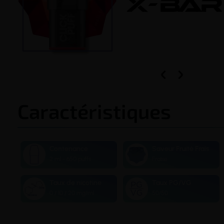


Caractéristiques
Contenance
Saveur Fruité Frais
2 ml - 650 puffs
Fraise
Taux de nicotine
Taux PG/VG
0 / 10 / 20 mg/ml
50/50