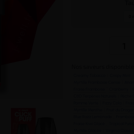
Ta
0 
Nos saveurs disponible
Creamy Tobacco
Crispy Mint
Myrtille Framboise Cerise
Anan
Fraise Framboise
Cranberry
CBD Terpènes Naturels
Pêche 
Pomme Verte
Fizzy Cola
Frai
Myrtille Menthe
Fruit du Drago
Blue Razz Lemonade
Framboise
Fraise Kiwi Glacé
Tropical Punc
Myrtille Glacée
Virginia Classic