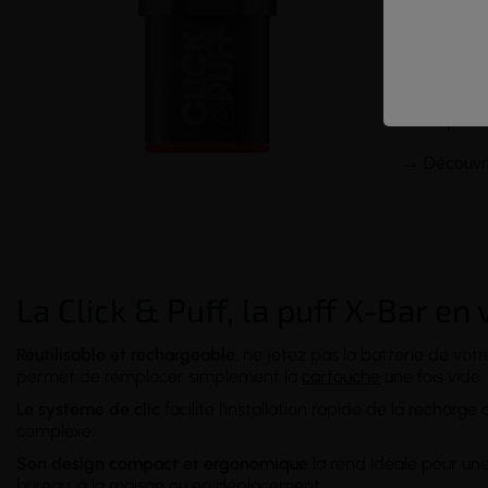
Réutilisable
en conserv
Palettes de
Sel de nico
Conception 
→
Découvre
La Click & Puff, la puff X-Bar en 
Réutilisable et rechargeable
, ne jetez pas la batterie de vot
permet de remplacer simplement la
cartouche
une fois vide.
Le système de clic
facilite l'installation rapide de la recharg
complexe.
Son design compact et ergonomique
la rend idéale pour une 
bureau, à la maison ou en déplacement.