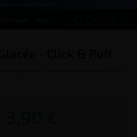
tez pas si vous ne fumez pas




PRIX ROUGES
BLOG
(0)
Glacée - Click & Puff
ans votre
pod
X-Bar ! Destiné à être utilisé avec le
Kit Click
3,90 €