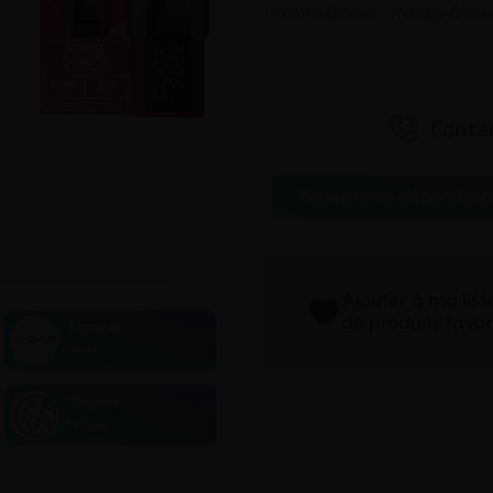
Menthe Glacée
Mangue Glacé

Contac
Testez votre dépendanc
Ajouter à ma lis
de produits favor
Marque
X-Bar
Origine
France