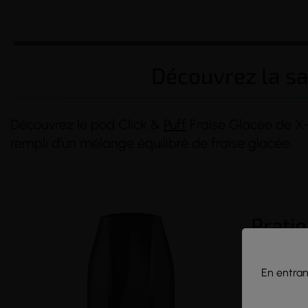
Découvrez la sa
Découvrez le pod Click &
Puff
Fraise Glacée de X-
rempli d'un mélange équilibré de fraise glacée.
(1 avis)
(4 avis)
Pratiq
Simple et f
son activa
En entrant
Contenanc