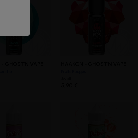
 - GHOST'N VAPE
HAAKON - GHOST'N VAPE
Menthe
Fruits Rouges
(3 avis)
Jwell
5,90 €