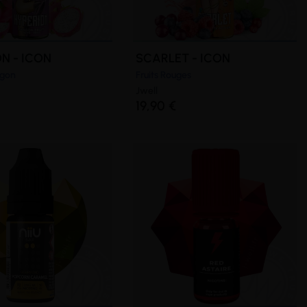
N - ICON
SCARLET - ICON
agon
Fruits Rouges
Jwell
19,90 €
(1 avis)