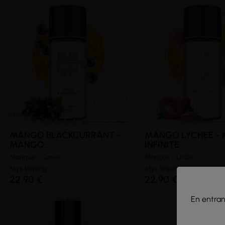
(46 avis)
MANGO BLACKCURRANT -
MANGO LYCHEE -
MANGO...
INFINITE
Mangue - Cassis
Mangue - Litchi
Mys Vaping
Mys Vaping
22,90 €
22,90 €
En entrant