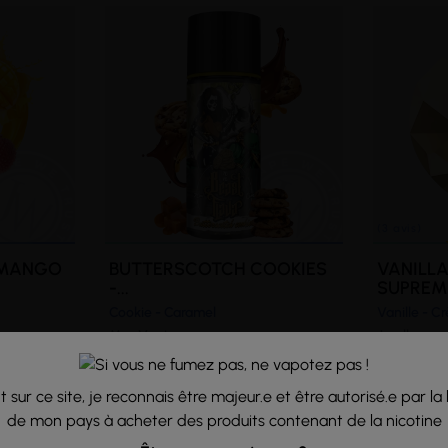
(3 avis)
 MANGO
BUTTERSCOTCH COOKIES
VANILLA
-...
SUPREM
Cookie - Caramel
Vanille - C
Mys Vaping
Jwell
22,90 €
5,90 €
 sur ce site, je reconnais être majeur.e et être autorisé.e par la 
de mon pays à acheter des produits contenant de la nicotine