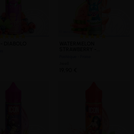
 - DIABOLO
WATERMELON
STRAWBERRY -...
es
Pastèque - Fraise
Jwell
19,90 €