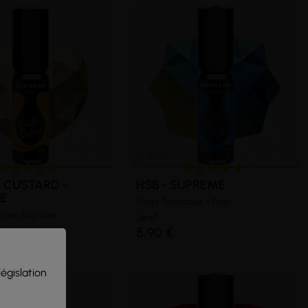
 CUSTARD -
HSB - SUPREME
E
Fruits Tropicaux - Frais
rème Anglaise
Jwell
5,90 €
législation