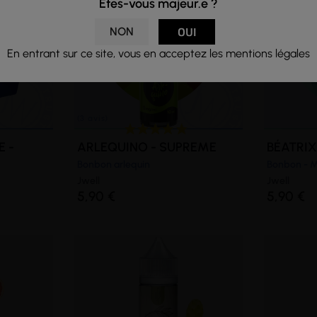
Êtes-vous majeur.e ?
NON
OUI
En entrant sur ce site, vous en acceptez les mentions légales
 -
ARLEQUINO - SUPREME
BÉATRIX
Bonbon arlequin
Bonbon - 
Jwell
Jwell
5,90 €
5,90 €