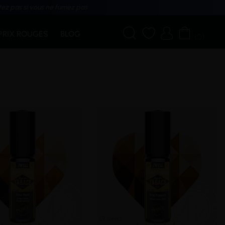
tez pas si vous ne fumez pas




PRIX ROUGES
BLOG
(0)