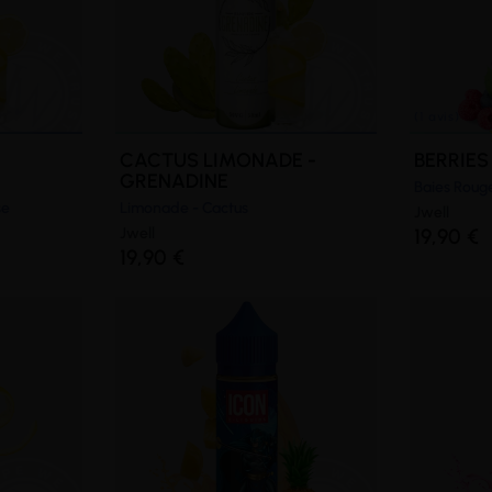
CACTUS LIMONADE -
BERRIES
GRENADINE
Baies Roug
se
Limonade - Cactus
Jwell
Jwell
19,90 €
19,90 €
(3 avis)