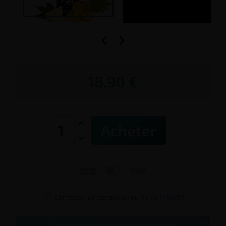


18,90 €
Acheter




Contacter un conseiller au
07 75 71 69 97
Testez votre dépendance au tabac