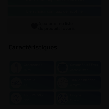
Bien choisir son taux de nicotine
Ajouter à ma liste
de produits favoris
Caractéristiques
Contenance
Saveur Fruité Frais
50 ml
Ananas Citron
Marque
Taux de nicotine
A&L
0 mg/ml
Taux PG/VG
Origine
50/50
France