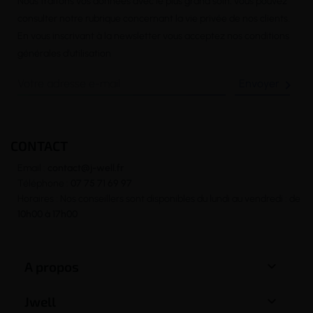
Nous traitons vos données avec le plus grand soin, vous pouvez
consulter notre rubrique concernant la vie privée de nos clients.
En vous inscrivant à la newsletter vous acceptez nos conditions
générales d’utilisation

CONTACT
Email :
contact@j-well.fr
Téléphone :
07 75 71 69 97
Horaires : Nos conseillers sont disponibles du lundi au vendredi : de
10h00 à 17h00

A propos

Jwell