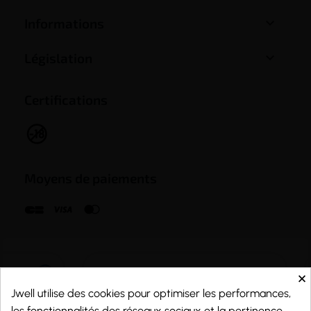

Informations

Législation
Certifications
Moyens de paiements
×
Jwell utilise des cookies pour optimiser les performances,
les fonctionnalités des réseaux sociaux et la pertinence