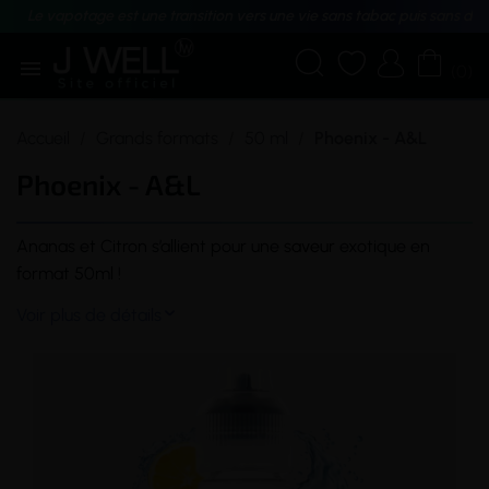
Le vapotage est une transition vers une vie sans tabac puis sans dé





(0)
Accueil
Grands formats
50 ml
Phoenix - A&L
Phoenix - A&L
Ananas et Citron s’allient pour une
saveur
exotique en
format 50ml !
Voir plus de détails
