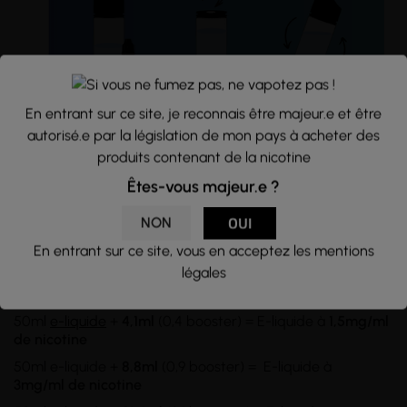
En entrant sur ce site, je reconnais être majeur.e et être
autorisé.e par la législation de mon pays à acheter des
Conseils d'utilisation :
produits contenant de la nicotine
Flacon d'une
capacité
de 60ml rempli à hauteur de 50ml
Êtes-vous majeur.e ?
d'e-liquide, sans nicotine. Si vous souhaitez en ajouter,
utilisez des
boosters de nicotine
et
mélangez
les dans le
NON
OUI
flacon d'e-liquide. Pour des taux supérieurs à 3mg/ml, il
vous faudra transvasez le tout dans un
flacon de 100ml
ou
En entrant sur ce site, vous en acceptez les mentions
plus.
légales
Dosages recommandés :
50ml
e-liquide
+
4,1ml
(0,4 booster) = E-liquide à
1,5mg/ml
de nicotine
50ml e-liquide +
8,8ml
(0,9 booster) = E-liquide à
3mg/ml
de nicotine