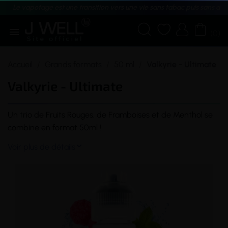
Le vapotage est une transition vers une vie sans tabac puis sans dé





(0)
Accueil
Grands formats
50 ml
Valkyrie - Ultimate
Valkyrie - Ultimate
Un trio de Fruits Rouges, de Framboises et de Menthol se
combine en format 50ml !
Voir plus de détails
