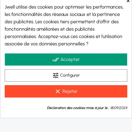
×
Jwell utilise des cookies pour optimiser les performances,
les fonctionnalités des réseaux sociaux et la pertinence
des publicités. Les cookies tiers permettent d'offrir des
fonctionnalités améliorées et des publicités
personnalisées. Acceptez-vous ces cookies et l'utilisation
associée de vos données personnelles ?
Marchand approuvé par la Société des Avis Garantis,
cliquez ici pour vérifier
.
done_all
Accepter
tune
Configurer
© 2026 - j-well.fr
clear
Rejeter
9.8
💬
/10
Déclaration des cookies mise à jour le :
18/09/2024
Besoin d'aide ?
BASÉ SUR 1000 AVIS
-
+
Acheter