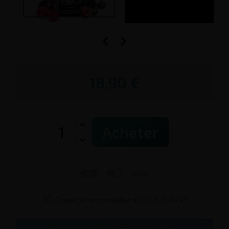


18,90 €
Acheter




Contacter un conseiller au
07 75 71 69 97
Testez votre dépendance au tabac