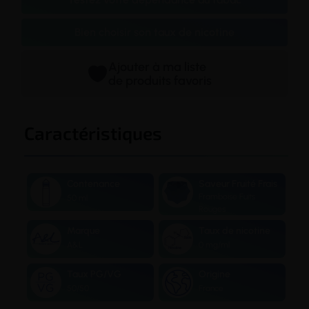
Bien choisir son taux de nicotine
Ajouter à ma liste
de produits favoris
Caractéristiques
Contenance
Saveur Fruité Frais
Framboise Fuits
50 ml
Rouges
Marque
Taux de nicotine
A&L
0 mg/ml
Taux PG/VG
Origine
50/50
France