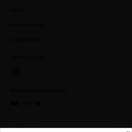

Jwell

Informations

Législation
Certifications
Moyens de paiements