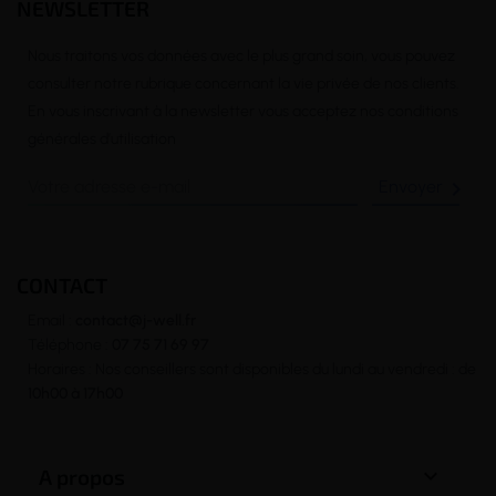
NEWSLETTER
Nous traitons vos données avec le plus grand soin, vous pouvez
consulter notre rubrique concernant la vie privée de nos clients.
En vous inscrivant à la newsletter vous acceptez nos conditions
générales d’utilisation

CONTACT
Email :
contact@j-well.fr
Téléphone :
07 75 71 69 97
Horaires : Nos conseillers sont disponibles du lundi au vendredi : de
10h00 à 17h00

A propos