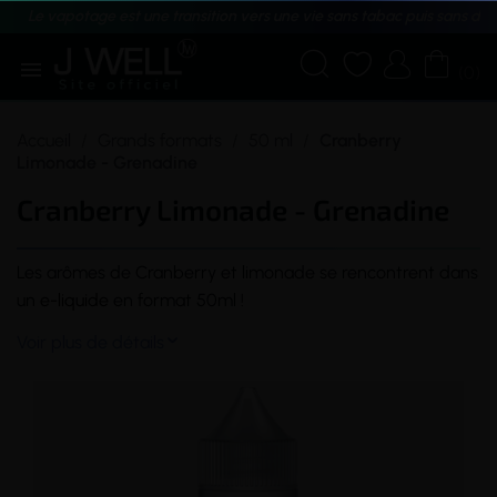
Le vapotage est une transition vers une vie sans tabac puis sans dé





(0)
Accueil
Grands formats
50 ml
Cranberry
Limonade - Grenadine
Cranberry Limonade - Grenadine
Les arômes de Cranberry et limonade se rencontrent dans
un
e-liquide
en format 50ml !
Voir plus de détails
