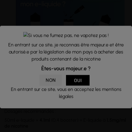
En entrant sur ce site, je reconnais être majeur.e et être
autorisé.e par la législation de mon pays à acheter des
produits contenant de la nicotine
Conseils d'utilisation :
Êtes-vous majeur.e ?
Flacon d'une
capacité
de 70ml rempli à hauteur de 50ml
d'e-liquide, sans nicotine. Si vous souhaitez en ajouter,
NON
OUI
utilisez des
boosters de nicotine
et
mélangez
les dans le
En entrant sur ce site, vous en acceptez les mentions
flacon d'e-liquide. Pour des taux supérieurs à 6mg/ml, il
légales
vous faudra transvasez le tout dans un
flacon de 100ml
ou
plus.
Dosages recommandés :
50ml e-liquide +
4,1ml
(0,4 booster) = E-liquide à
1,5mg/ml
de nicotine