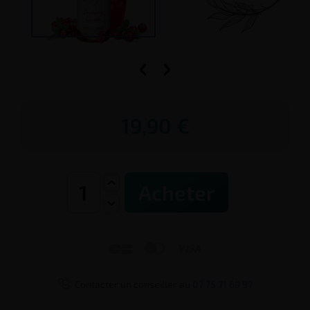


19,90 €
Acheter




Contacter un conseiller au
07 75 71 69 97