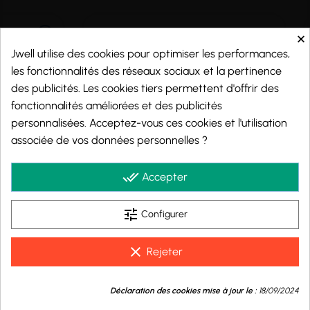
×
Jwell utilise des cookies pour optimiser les performances,
les fonctionnalités des réseaux sociaux et la pertinence
des publicités. Les cookies tiers permettent d'offrir des
fonctionnalités améliorées et des publicités
personnalisées. Acceptez-vous ces cookies et l'utilisation
associée de vos données personnelles ?
Marchand approuvé par la Société des Avis Garantis,
cliquez ici pour vérifier
.
done_all
Accepter
tune
Configurer
© 2026 - j-well.fr
clear
Rejeter
9.8
💬
/10
Déclaration des cookies mise à jour le :
18/09/2024
Besoin d'aide ?
BASÉ SUR 999 AVIS