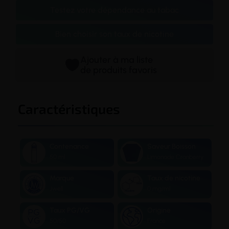
Testez votre dépendance au tabac
Bien choisir son taux de nicotine
Ajouter à ma liste
de produits favoris
Caractéristiques
Contenance
Saveur Boisson
50 ml
Limonade Cranberry
Marque
Taux de nicotine
Jwell
0 mg/ml
Taux PG/VG
Origine
50/50
France