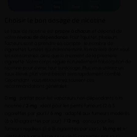
Choisir le bon dosage de nicotine
Le taux de nicotine est
propre à chacun
et dépend de
votre
niveau de dépendance
. Pour l'ajuster, plusieurs
facteurs sont à prendre en compte : le nombre de
cigarettes fumées quotidiennement, la manière dont vous
les consommez, ainsi que le moment de la première
cigarette. Votre corps régule naturellement l'absorption de
nicotine pour éviter tout surdosage. Plus vous utilisez un
taux élevé, plus votre besoin sera rapidement comblé.
Cependant, vous retrouverez souvent ces
recommandations générales :
0 mg
: parfait pour les vapoteurs non dépendants à la
nicotine /
3 mg
: idéal pour les petits fumeurs (2 à 5
cigarettes par jour) /
6 mg
: adapté aux fumeurs modérés
(6 à 10 cigarettes par jour) /
12 mg
: conçu pour les
fumeurs réguliers (11 à 15 cigarettes par jour) /
16 mg et +
:
destiné aux gros fumeurs (+ de 15 cigarettes par jour).