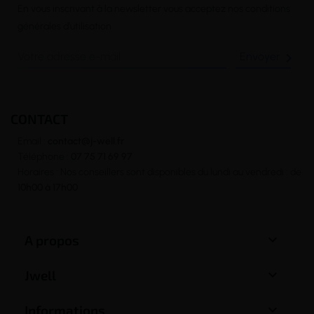
En vous inscrivant à la newsletter vous acceptez nos conditions
générales d’utilisation

CONTACT
Email :
contact@j-well.fr
Téléphone :
07 75 71 69 97
Horaires : Nos conseillers sont disponibles du lundi au vendredi : de
10h00 à 17h00

A propos

Jwell

Informations