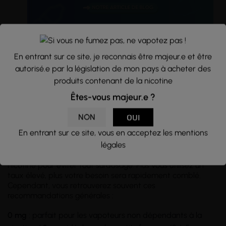
En entrant sur ce site, je reconnais être majeur.e et être
autorisé.e par la législation de mon pays à acheter des
produits contenant de la nicotine
Choisir le bon dosage de nicotine
Êtes-vous majeur.e ?
Le taux de nicotine est
propre à chacun
et dépend de
votre
niveau de dépendance
. Pour l'ajuster, plusieurs
NON
OUI
facteurs sont à prendre en compte : le nombre de
En entrant sur ce site, vous en acceptez les mentions
cigarettes fumées quotidiennement, la manière dont vous
légales
les consommez, ainsi que le moment de la première
cigarette. Votre corps régule naturellement l'absorption de
nicotine pour éviter tout surdosage. Plus vous utilisez un
taux élevé, plus votre besoin sera rapidement comblé.
Cependant, vous retrouverez souvent ces
recommandations générales :
0 mg
: parfait pour les vapoteurs non dépendants à la