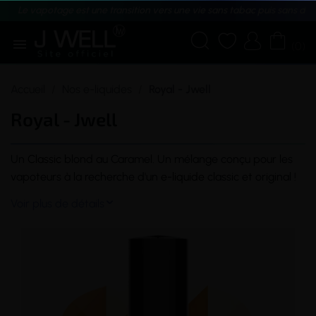
Le vapotage est une transition vers une vie sans tabac puis sans dé





(0)
Accueil
Nos e-liquides
Royal - Jwell
Royal - Jwell
Un
Classic
blond au Caramel. Un mélange conçu pour les
vapoteurs à la recherche d'un
e-liquide
classic et original !
Voir plus de détails
