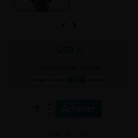


5,90 €
Taux de
nicotine
:
8 mg/ml
0 mg/ml
3 mg/ml
8 mg/ml
16 mg/ml
Acheter


