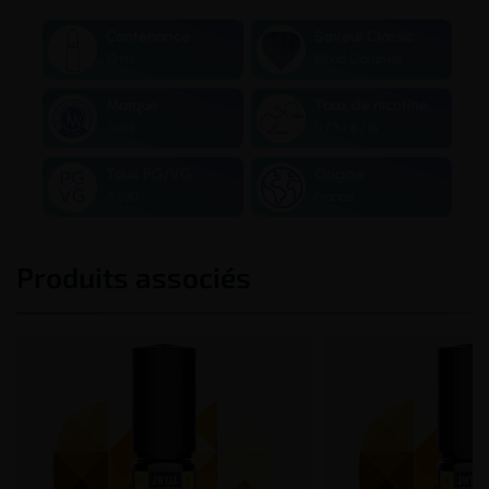
Contenance
Saveur Classic
10 ml
Blond Caramel
Marque
Taux de nicotine
Jwell
0 / 3 / 8 / 16
Taux PG/VG
Origine
70/30
France
Produits associés