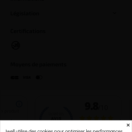

Législation
Certifications
Moyens de paiements
×
Jwell utilise des cookies pour optimiser les performances,