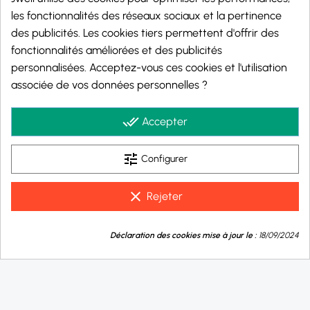
les fonctionnalités des réseaux sociaux et la pertinence
des publicités. Les cookies tiers permettent d'offrir des
fonctionnalités améliorées et des publicités
personnalisées. Acceptez-vous ces cookies et l'utilisation
Marchand approuvé par la Société des Avis Garantis,
cliquez ici pour vérifier
.
associée de vos données personnelles ?
© 2026 - j-well.fr
done_all
Accepter
tune
Configurer
clear
Rejeter
9.8
💬
/10
Déclaration des cookies mise à jour le :
18/09/2024
Besoin d'aide ?
BASÉ SUR 1003 AVIS
Taux de nicotine :
0 mg/ml
3 mg/ml
8 mg/ml
16 mg/ml