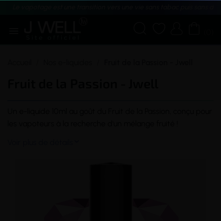
Le vapotage est une transition vers une vie sans tabac puis sans dé





(0)
Accueil
Nos e-liquides
Fruit de la Passion - Jwell
Fruit de la Passion - Jwell
Un
e-liquide
10ml au goût du Fruit de la Passion, conçu pour
les vapoteurs à la recherche d'un mélange fruité !
Voir plus de détails
