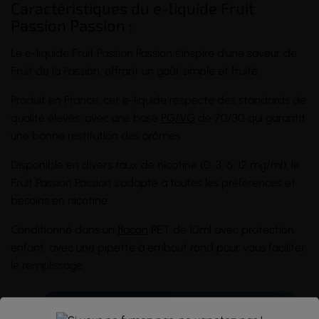
Caractéristiques du e-liquide Fruit
Passion Passion :
Le e-liquide Fruit Passion Passion s'inspire d'une saveur de
Fruit de la Passion, offrant un goût simple et fruité.
Produit en France, cet e-liquide respecte des standards de
qualité élevés, avec une base
PG/VG
de 70/30 qui garantit
une bonne restitution des arômes.
Disponible en divers taux de nicotine (0, 3, 6, 12 mg/ml), le
Fruit Passion Passion s'adapte à toutes les préférences et
besoins en nicotine.
Conditionné dans un
flacon
PET de 10ml avec protection
enfant, avec une pipette à embout rond pour vous faciliter
le remplissage.