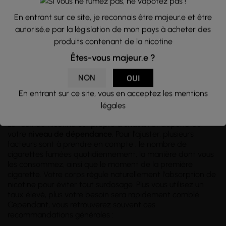
En entrant sur ce site, je reconnais être majeur.e et être
autorisé.e par la législation de mon pays à acheter des
produits contenant de la nicotine
Êtes-vous majeur.e ?
NON
OUI
En entrant sur ce site, vous en acceptez les mentions
Choisir le bon dosage de nicotine
légales
Le taux de nicotine est
propre à chacun
et dépend de
votre
niveau de dépendance
. Pour l'ajuster, plusieurs
facteurs sont à prendre en compte : le nombre de
cigarettes fumées quotidiennement, la manière dont vous
les consommez, ainsi que le moment de la première
cigarette. Votre corps régule naturellement l'absorption de
nicotine pour éviter tout surdosage. Plus vous utilisez un
taux élevé, plus votre besoin sera rapidement comblé.
Cependant, vous retrouverez souvent ces
recommandations générales :