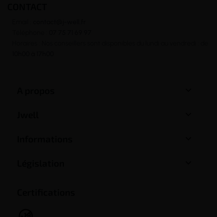
CONTACT
Email :
contact@j-well.fr
Téléphone :
07 75 71 69 97
Horaires : Nos conseillers sont disponibles du lundi au vendredi : de
10h00 à 17h00

A propos

Jwell

Informations

Législation
Certifications