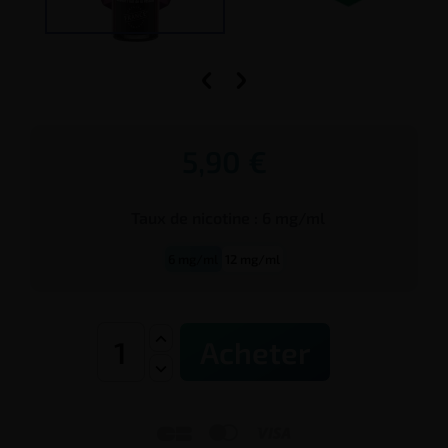


5,90 €
Taux de
nicotine
:
6 mg/ml
6 mg/ml
12 mg/ml
Acheter


