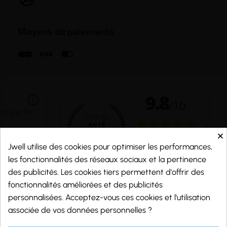
Moyens de paiements
×
Jwell utilise des cookies pour optimiser les performances,
les fonctionnalités des réseaux sociaux et la pertinence
des publicités. Les cookies tiers permettent d'offrir des
fonctionnalités améliorées et des publicités
personnalisées. Acceptez-vous ces cookies et l'utilisation
Marchand approuvé par la Société des Avis Garantis,
cliquez ici pour vérifier
.
associée de vos données personnelles ?