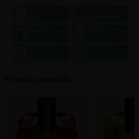
Contenance
Saveur Fruitée
10 ml
Fruit de la passion
Marque
Taux de nicotine
Jwell
0 / 3 / 6 / 12
Taux PG/VG
Origine
70/30
France
Produits associés