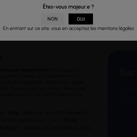
en divers taux de nicotine (0, 3, 6, 12, 16 mg/ml), Pomme de Rein
Êtes-vous majeur.e ?
é dans un
flacon
PET de 10ml avec protection enfant, avec une pi
NON
OUI
En entrant sur ce site, vous en acceptez les mentions légales
e
niveau de dépendance
. Pour l'ajuster,
cigarettes fumées quotidiennement, la
première cigarette. Votre corps régule
ge. Plus vous utilisez un taux élevé, plus
rouverez souvent ces recommandations
ne /
3 mg
: idéal pour les petits fumeurs (2
6 à 10 cigarettes par jour) /
12 mg
:
16 mg et +
: destiné aux gros fumeurs (+ de