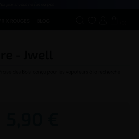
tez pas si vous ne fumez pas




PRIX ROUGES
BLOG
(0)
re - Jwell
raise des Bois, conçu pour les vapoteurs à la recherche
5,90 €