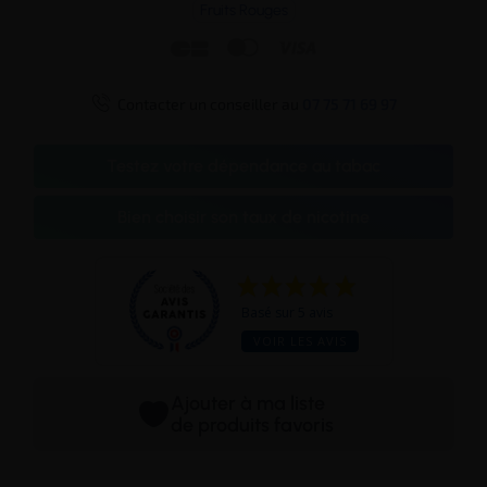
Fruits Rouges




Contacter un conseiller au
07 75 71 69 97
Testez votre dépendance au tabac
Bien choisir son taux de nicotine
Basé sur 5 avis
VOIR LES AVIS
Ajouter à ma liste
de produits favoris