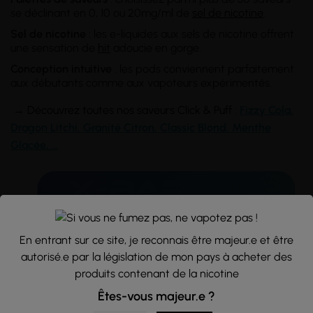
se déclinant en 0, 10 ou 20mg/ml de
sel de nicotine
.
Sel de nicotine
: les e-liquides aux sels de nicotine offrent
une sensation de
hit
adoucie en gorge.
Conception intuitive
: les pods conviennent parfaitement
aux débutants comme aux vapoteurs expérimentés.
→
Découvrez toutes nos saveurs Click & Puff :
Fizzy Cola
,
Dragon Litchi
,
Granité Citron
, Classic
Blond
,
Menthe
Glacée
,
...
En entrant sur ce site, je reconnais être majeur.e et être
autorisé.e par la législation de mon pays à acheter des
produits contenant de la nicotine
Êtes-vous majeur.e ?