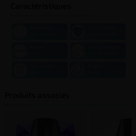
Caractéristiques
Contenance
Saveur Fruitée
2 ml - 650 puffs
Framboise Myrtille
Marque
Taux de nicotine
X-Bar
0 / 10 / 20 mg/ml
Taux PG/VG
Origine
50/50
France
Produits associés