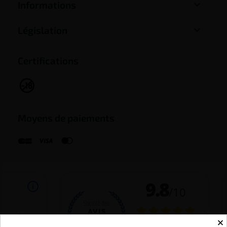

Informations

Législation
Certifications
Moyens de paiements
×