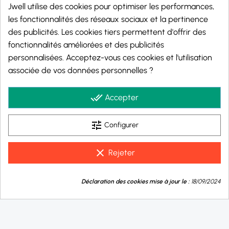
Jwell utilise des cookies pour optimiser les performances,
les fonctionnalités des réseaux sociaux et la pertinence
des publicités. Les cookies tiers permettent d'offrir des
fonctionnalités améliorées et des publicités
personnalisées. Acceptez-vous ces cookies et l'utilisation
Marchand approuvé par la Société des Avis Garantis,
cliquez ici pour vérifier
.
associée de vos données personnelles ?
© 2026 - j-well.fr
done_all
Accepter
tune
Configurer
clear
Rejeter
9.8
💬
/10
Déclaration des cookies mise à jour le :
18/09/2024
Besoin d'aide ?
BASÉ SUR 1000 AVIS
Taux de nicotine :
0 mg/ml
10 mg/ml
20 mg/ml