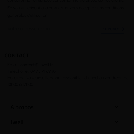
consulter notre rubrique concernant la vie privée de nos clients.
En vous inscrivant à la newsletter vous acceptez nos conditions
générales d’utilisation

CONTACT
Email :
contact@j-well.fr
Téléphone :
07 75 71 69 97
Horaires : Nos conseillers sont disponibles du lundi au vendredi : de
10h00 à 17h00

A propos

Jwell