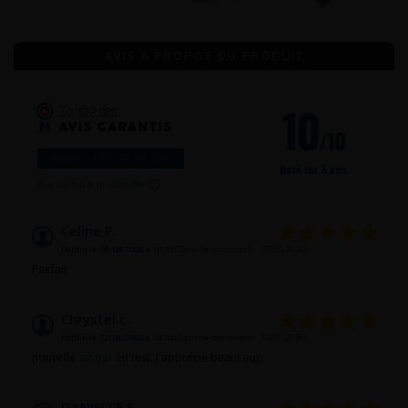
AVIS À PROPOS DU PRODUIT
10
/10
VOIR L'ATTESTATION
Basé sur 5 avis
Avis soumis à un
contrôle
Celine P.
Publié le 06/06/2026 à 10:53
(Date de commande : 27/05/2026)
Paefait
Chrystel c.
Publié le 22/01/2026 à 14:04
(Date de commande : 10/01/2026)
nouvelle
saveur
en test, j'apprécie beaucoup
DANIELLE F.