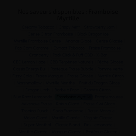
Nos saveurs disponibles :
Framboise
Myrtille
Creamy Tobacco
Crispy Mint
Strawberry Jam
Cerise Citron Framboise
Black Dragon Ice
Myrtille Framboise Cerise
Ananas Glacé
Cerise Glacée
Pop Corn Caramel
Extract Tobacco
Fraise Framboise
Cranberry
Pack Click & Puff CBD - X-Bar
CBD Lemon Haze
CBD Terpènes Naturels
Pêche Glacée
Cassis Energy Bull
Pastèque Fraise Bubble
Pomme Verte
Fizzy Cola
Fraise Mangue
Fraise Glacée
Myrtille Citron
Marshmallow
Myrtille Menthe
Fruit du Dragon Glacé
Dragon Litchi
Barbe à Papa
Granité Citron
Blue Razz Lemonade
Framboise Myrtille
Pamplemousse
Milkshake Fraise
Raisin Glacé
Fraise Kiwi Glacé
Tropical Punch
Soda Framboise
Raisin Mangue
Melon Glacé
Myrtille Glacée
Virginia Classic
Super Menthol
Classic Blond
Pink Lemonade
Menthe Glacée
Mangue Glacée
Pastèque Glacée