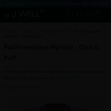
Le vapotage est une transition vers une vie sans tabac puis sans dé





(0)
Accueil
X-Bar
X-Bar Click & Puff
Pod Framboise
Myrtille - Click & Puff
Pod Framboise Myrtille - Click &
Puff
Framboise et Myrtille s'entremêlent dans votre
pod
X-Bar !
Destiné à être utilisé avec le
Kit Click & Puff.
Voir plus de détails
