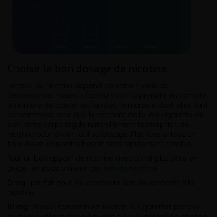
Choisir le bon dosage de nicotine
Le taux de nicotine dépend de votre
niveau de
dépendance
. Plusieurs facteurs sont à prendre en compte :
le nombre de cigarettes fumées, la manière dont elles sont
consommées, ainsi que le moment de la 1ère cigarette du
jour. Votre corps régule naturellement l'absorption de
nicotine pour éviter tout surdosage. Plus vous utilisez un
taux élevé, plus votre besoin sera rapidement comblé.
Pour un bon apport de nicotine avec un hit plus doux en
gorge, les pods utilisent des
sels de nicotine.
0 mg
: parfait pour les vapoteurs non dépendants à la
nicotine.
10 mg
: si vous consommez environ 10 cigarettes par jour,
ou si vous utilisez des e-liquides à 3 ou 6 mg/ml de nicotine.