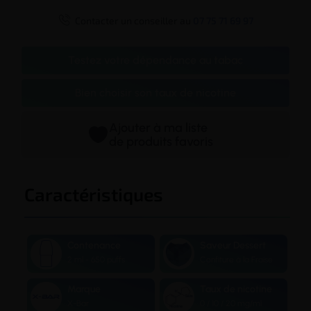

Contacter un conseiller au
07 75 71 69 97
Testez votre dépendance au tabac
Bien choisir son taux de nicotine
Ajouter à ma liste
de produits favoris
Caractéristiques
Contenance
Saveur Dessert
2 ml - 650 puffs
Confiture à la Fraise
Marque
Taux de nicotine
X-Bar
0 / 10 / 20 mg/ml