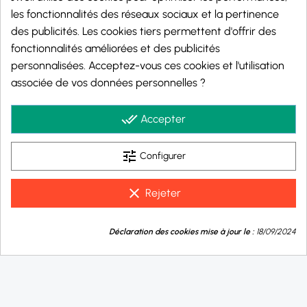
les fonctionnalités des réseaux sociaux et la pertinence
des publicités. Les cookies tiers permettent d'offrir des
fonctionnalités améliorées et des publicités
personnalisées. Acceptez-vous ces cookies et l'utilisation
Marchand approuvé par la Société des Avis Garantis,
cliquez ici pour vérifier
.
associée de vos données personnelles ?
© 2026 - j-well.fr
done_all
Accepter
tune
Configurer
clear
Rejeter
9.8
💬
/10
Déclaration des cookies mise à jour le :
18/09/2024
Besoin d'aide ?
BASÉ SUR 999 AVIS
Taux de nicotine :
0 mg/ml
10 mg/ml
20 mg/ml