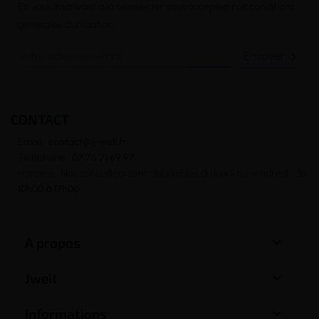
En vous inscrivant à la newsletter vous acceptez nos conditions
générales d’utilisation

CONTACT
Email :
contact@j-well.fr
Téléphone :
07 75 71 69 97
Horaires : Nos conseillers sont disponibles du lundi au vendredi : de
10h00 à 17h00

A propos

Jwell

Informations