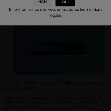
NON
OUI
Dragon Litchi
,
Granité Citron
, Classic
Blond
,
Menthe
En entrant sur ce site, vous en acceptez les mentions
Glacée
,
...
légales
La Click & Puff, la puff X-Bar en version
réutilisable !
Réutilisable et rechargeable
, ne jetez pas la batterie de
votre
kit
Solo Click & Puff. Ce modèle vous permet de
remplacer simplement la
cartouche
une fois vide.