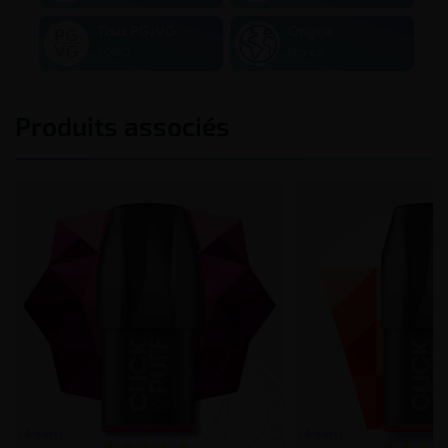
Taux PG/VG
Origine
50/50
France
Produits associés