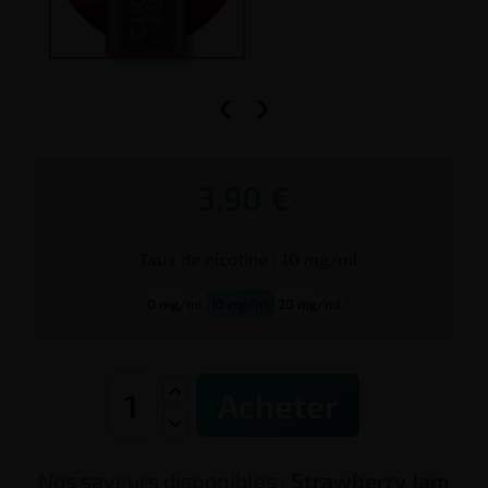


3,90 €
Taux de
nicotine
:
10 mg/ml
0 mg/ml
10 mg/ml
20 mg/ml
Acheter
Nos saveurs disponibles :
Strawberry Jam