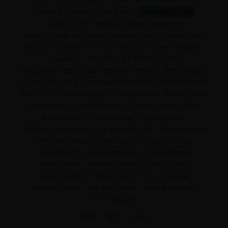
Creamy Tobacco
Crispy Mint
Strawberry Jam
Cerise Citron Framboise
Black Dragon Ice
Myrtille Framboise Cerise
Ananas Glacé
Cerise Glacée
Pop Corn Caramel
Extract Tobacco
Fraise Framboise
Cranberry
Pack Click & Puff CBD - X-Bar
CBD Lemon Haze
CBD Terpènes Naturels
Pêche Glacée
Cassis Energy Bull
Pastèque Fraise Bubble
Pomme Verte
Fizzy Cola
Fraise Mangue
Fraise Glacée
Myrtille Citron
Marshmallow
Myrtille Menthe
Fruit du Dragon Glacé
Dragon Litchi
Barbe à Papa
Granité Citron
Blue Razz Lemonade
Framboise Myrtille
Pamplemousse
Milkshake Fraise
Raisin Glacé
Fraise Kiwi Glacé
Tropical Punch
Soda Framboise
Raisin Mangue
Melon Glacé
Myrtille Glacée
Virginia Classic
Super Menthol
Classic Blond
Pink Lemonade
Menthe Glacée
Mangue Glacée
Pastèque Glacée
Fruits Rouges


