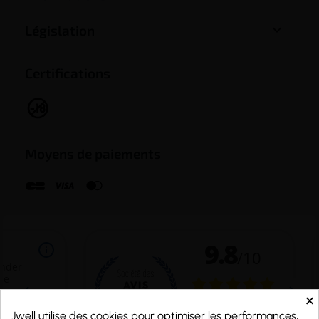

Législation
Certifications
Moyens de paiements
×
Jwell utilise des cookies pour optimiser les performances,