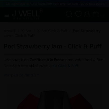
Le vapotage est une transition vers une vie sans tabac puis sans dé





(0)
Accueil
X-Bar
X-Bar Click & Puff
Pod Strawberry
Jam - Click & Puff
Pod Strawberry Jam - Click & Puff
Une
saveur
de
Confiture à la Fraise
dans votre
pod
X-Bar !
Destiné à être utilisé avec le
Kit Click & Puff.
Voir plus de détails
