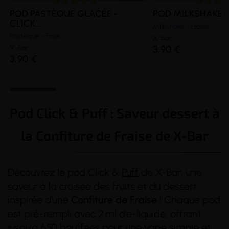
POD PASTÈQUE GLACÉE -
POD MILKSHAKE FR
CLICK...
Milkshake - Fraise
Pastèque - Frais
X-Bar
X-Bar
3,90 €
3,90 €
Pod Click & Puff : Saveur dessert à
la Confiture de Fraise de X-Bar
Découvrez le pod Click &
Puff
de X-Bar, une
saveur à la croisée des fruits et du dessert,
inspirée d’une
Confiture de Fraise
! Chaque pod
est pré-rempli avec 2 ml d’e-liquide, offrant
jusqu’à 650 bouffées pour une
vape
simple et