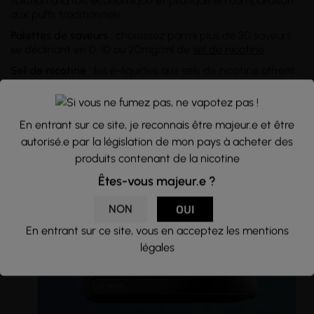
solution à la fois économique et pratique en comparaison
aux puffs traditionnels.
Palettes de saveurs
: choisissez parmi plus de 30 saveurs
se déclinant en 0, 10 ou 20mg/ml de
sel de nicotine
.
Sel de nicotine
: les e-liquides aux sels de nicotine offrent
une sensation de
hit
adoucie en gorge.
Conception intuitive
: les pods conviennent parfaitement
aux débutants comme aux vapoteurs expérimentés.
En entrant sur ce site, je reconnais être majeur.e et être
autorisé.e par la législation de mon pays à acheter des
→
Découvrez toutes nos saveurs Click & Puff :
Fizzy Cola
,
produits contenant de la nicotine
Dragon Litchi
,
Granité Citron
, Classic
Blond
,
Menthe
Êtes-vous majeur.e ?
Glacée
,
...
NON
OUI
En entrant sur ce site, vous en acceptez les mentions
légales