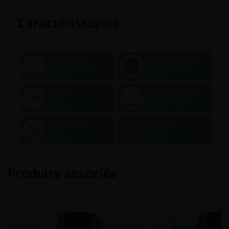
Caractéristiques
Contenance
Saveur Fruité Frais
2 ml - 650 puffs
Fraise Framboise
Marque
Taux de nicotine
X-Bar
0 / 10 / 20 mg/ml
Taux PG/VG
Origine
50/50
France
Produits associés