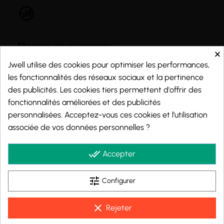
Moyens de paiements
×
Jwell utilise des cookies pour optimiser les performances,
les fonctionnalités des réseaux sociaux et la pertinence
des publicités. Les cookies tiers permettent d'offrir des
fonctionnalités améliorées et des publicités
personnalisées. Acceptez-vous ces cookies et l'utilisation
associée de vos données personnelles ?
done_all
Accepter
tune
Configurer
clear
Rejeter
Marchand approuvé par la Société des Avis Garantis,
cliquez ici pour vérifier
.