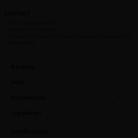
CONTACT
Email :
contact@j-well.fr
Téléphone :
07 75 71 69 97
Horaires : Nos conseillers sont disponibles du lundi au vendredi : de
10h00 à 17h00

A propos

Jwell

Informations

Législation
Certifications