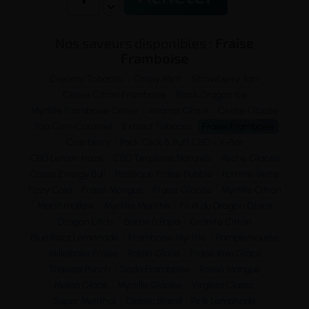
Nos saveurs disponibles :
Fraise
Framboise
Creamy Tobacco
Crispy Mint
Strawberry Jam
Cerise Citron Framboise
Black Dragon Ice
Myrtille Framboise Cerise
Ananas Glacé
Cerise Glacée
Pop Corn Caramel
Extract Tobacco
Fraise Framboise
Cranberry
Pack Click & Puff CBD - X-Bar
CBD Lemon Haze
CBD Terpènes Naturels
Pêche Glacée
Cassis Energy Bull
Pastèque Fraise Bubble
Pomme Verte
Fizzy Cola
Fraise Mangue
Fraise Glacée
Myrtille Citron
Marshmallow
Myrtille Menthe
Fruit du Dragon Glacé
Dragon Litchi
Barbe à Papa
Granité Citron
Blue Razz Lemonade
Framboise Myrtille
Pamplemousse
Milkshake Fraise
Raisin Glacé
Fraise Kiwi Glacé
Tropical Punch
Soda Framboise
Raisin Mangue
Melon Glacé
Myrtille Glacée
Virginia Classic
Super Menthol
Classic Blond
Pink Lemonade