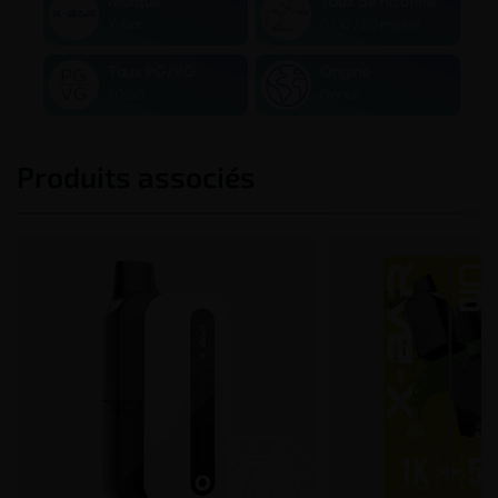
Marque
Taux de nicotine
X-Bar
0 / 10 / 20 mg/ml
Taux PG/VG
Origine
50/50
France
Produits associés