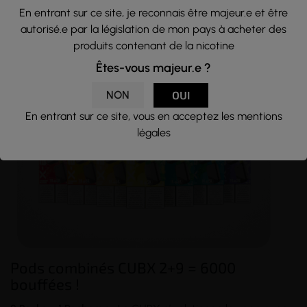
En entrant sur ce site, je reconnais être majeur.e et être
› Le
pod unitaire
(2ML)
autorisé.e par la législation de mon pays à acheter des
› La
bouteille de recharge
(9ML).
produits contenant de la nicotine
Même s'ils possèdent un conditionnement individuel, les
Êtes-vous majeur.e ?
PODS et BOUTEILLES sont vendus ensemble.
NON
OUI
En entrant sur ce site, vous en acceptez les mentions
légales
Pods combinés CUBX 2+9 = 6000
bouffées !