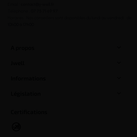
Email :
contact@j-well.fr
Téléphone :
07 75 71 69 97
Horaires : Nos conseillers sont disponibles du lundi au vendredi : de
10h00 à 17h00

A propos

Jwell

Informations

Législation
Certifications