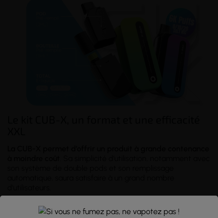
Le kit CUB-X, un format et une efficacité
XXL
La CUB-X permet d’offrir un produit à grande contenance
à moindre coût
. Sa simplicité d'utilisation, notamment avec
son système de double pods et son remplissage
automatique, saura satisfaire à un grand nombre
d'utilisateurs.
La CUB-X se compose en 3 parties, vendues séparément :
› La
batterie
(CUBX 1500mAh)