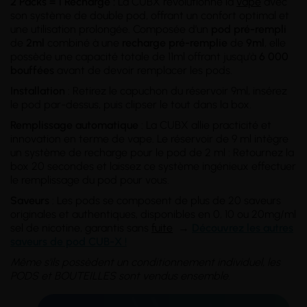
2 Packs = 1 Recharge :
La CUBX révolutionne la
vape
avec
son système de double pod, offrant un confort optimal et
une utilisation prolongée. Composée d’un
pod pré-rempli
de
2ml
combiné à une
recharge pré-remplie
de
9ml
, elle
possède une capacité totale de 11ml offrant jusqu'à
6 000
bouffées
avant de devoir remplacer les pods.
Installation
: Retirez le capuchon du réservoir 9ml, insérez
le pod par-dessus, puis clipser le tout dans la box.
Remplissage automatique
: La CUBX allie practicité et
innovation en terme de vape. Le réservoir de 9 ml intègre
un système de recharge pour le pod de 2 ml : Retournez la
box 20 secondes et laissez ce système ingénieux effectuer
le remplissage du pod pour vous.
Saveurs
: Les pods se composent de plus de 20 saveurs
originales et authentiques, disponibles en 0, 10 ou 20mg/ml
sel de nicotine, garantis sans
fuite
→
Découvrez les autres
saveurs de pod CUB-X !
Même s'ils possèdent un conditionnement individuel, les
PODS et BOUTEILLES sont vendus ensemble.