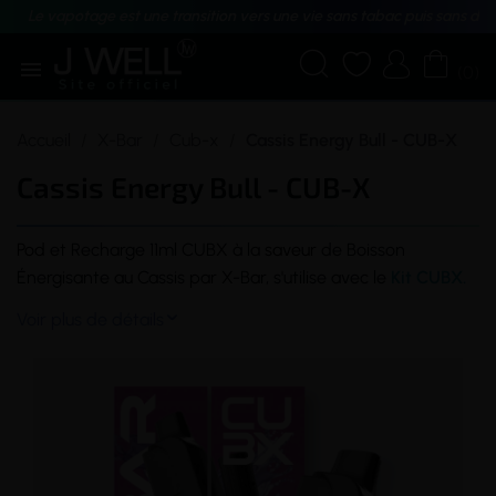
Le vapotage est une transition vers une vie sans tabac puis sans dé





(0)
Accueil
X-Bar
Cub-x
Cassis Energy Bull - CUB-X
Cassis Energy Bull - CUB-X
Pod
et Recharge 11ml CUBX à la
saveur
de Boisson
Énergisante au Cassis par X-Bar, s'utilise avec le
Kit CUBX
.
Voir plus de détails
