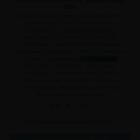
Bull
Crispy Mint
Creamy Tobacco
Cerise Citron Framboise
Strawberry Jam
Élixir
Licorne
Lady Emily
Lille Était Une Fois
Myrtille Framboise Cerise
Black Dragon Ice
Pomme Verte
Cerise Glacée
Pêche Glacée
Custard King
Pistachio Meringue
Myrtille Glacée
Granité Citron
Fizzy Cola
Fresh Berry
Cool Mint
Super Menthol
Cassis Energy Bull
Fraise Glacée
Myrtille Citron
Fraise Mangue
Fruit du Dragon
Classic Blond
Extract Tobacco
Raisin Glacé
Pop Corn Caramel
Fraise Kiwi
Myrtille Framboise
Milkshake Fraise
Melon Glacé
Mangue Glacée
Pastèque Glacée




Contacter un conseiller au
07 75 71 69 97
Testez votre dépendance au tabac