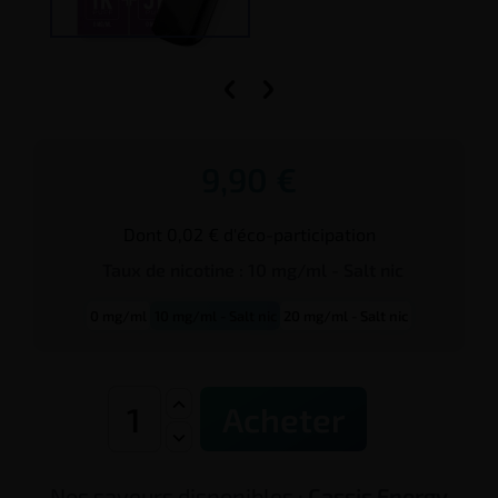


9,90 €
Dont 0,02 € d'éco-participation
Taux de
nicotine
:
10 mg/ml - Salt nic
0 mg/ml
10 mg/ml - Salt nic
20 mg/ml - Salt nic
Acheter
Nos saveurs disponibles :
Cassis Energy