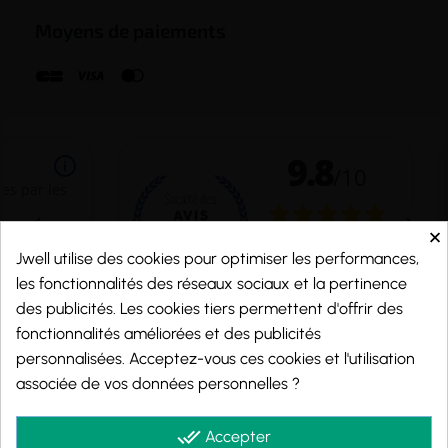
Moyens de paiements
×
Jwell utilise des cookies pour optimiser les performances,
les fonctionnalités des réseaux sociaux et la pertinence
des publicités. Les cookies tiers permettent d'offrir des
fonctionnalités améliorées et des publicités
personnalisées. Acceptez-vous ces cookies et l'utilisation
Marchand approuvé par la Société des Avis Garantis,
cliquez ici pour vérifier
.
associée de vos données personnelles ?
© 2026 - j-well.fr
done_all
Accepter