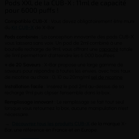
Pods XXL de la CUB-X : 11ml de capacité
pour 6000 puffs !
Compatible CUB-X
: Vous devez obligatoirement être muni
du
Kit CUB-X
de X-Bar.
Pods combinés :
La conception innovante des pods CUB-X
vous laissera sans voix. Un pod de 2ml combiné à une
bouteille recharge de 9ml, vous offrant une
capacité
totale
de 11ml permettant d'atteindre les 6 000 bouffées.
+ de 20 Saveurs
: X-Bar propose une large gamme de
saveurs pour répondre à toutes les envies, avec trois taux
de nicotine au choix : 0, 10 ou 20mg/ml
sel de nicotine
.
Installation facile
: Insérez le pod 2ml au-dessus de sa
recharge 9ml puis clipser l'ensemble dans la box.
Remplissage innovant
: Le remplissage se fait tout seul
lorsque vous retournez la box, aucune manipulation n'est
nécessaire.
→
Découvrez tous les produits CUB-X
de la marque
X-
Bar, une référence en France et en Europe.