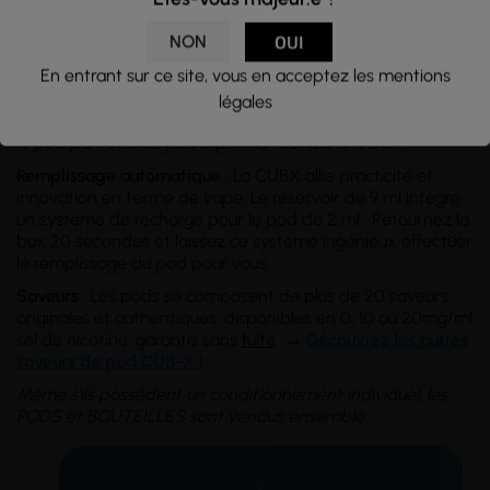
son système de double pod, offrant un confort optimal et
une utilisation prolongée. Composée d’un
pod pré-rempli
NON
OUI
de
2ml
combiné à une
recharge pré-remplie
de
9ml
, elle
possède une capacité totale de 11ml offrant jusqu'à
6 000
En entrant sur ce site, vous en acceptez les mentions
bouffées
avant de devoir remplacer les pods.
légales
Installation
: Retirez le capuchon du réservoir 9ml, insérez
le pod par-dessus, puis clipser le tout dans la box.
Remplissage automatique
: La CUBX allie practicité et
innovation en terme de vape. Le réservoir de 9 ml intègre
un système de recharge pour le pod de 2 ml : Retournez la
box 20 secondes et laissez ce système ingénieux effectuer
le remplissage du pod pour vous.
Saveurs
: Les pods se composent de plus de 20 saveurs
originales et authentiques, disponibles en 0, 10 ou 20mg/ml
sel de nicotine, garantis sans
fuite
→
Découvrez les autres
saveurs de pod CUB-X !
Même s'ils possèdent un conditionnement individuel, les
PODS et BOUTEILLES sont vendus ensemble.