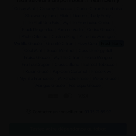
Crispy Mint
Creamy Tobacco
Cerise Citron Framboise
Strawberry Jam
Élixir
Licorne
Lady Emily
Lille Était Une Fois
Myrtille Framboise Cerise
Black Dragon Ice
Pomme Verte
Cerise Glacée
Pêche Glacée
Custard King
Pistachio Meringue
Myrtille Glacée
Granité Citron
Fizzy Cola
Fresh Berry
Cool Mint
Super Menthol
Cassis Energy Bull
Fraise Glacée
Myrtille Citron
Fraise Mangue
Fruit du Dragon
Classic Blond
Extract Tobacco
Raisin Glacé
Pop Corn Caramel
Fraise Kiwi
Myrtille Framboise
Milkshake Fraise
Melon Glacé
Mangue Glacée
Pastèque Glacée




Contacter un conseiller au
07 75 71 69 97
Testez votre dépendance au tabac