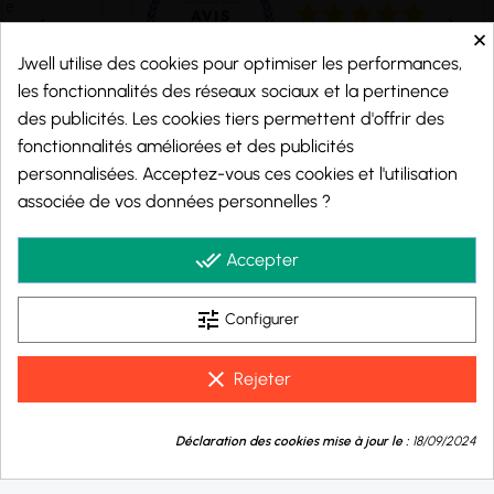
×
Jwell utilise des cookies pour optimiser les performances,
les fonctionnalités des réseaux sociaux et la pertinence
des publicités. Les cookies tiers permettent d'offrir des
fonctionnalités améliorées et des publicités
personnalisées. Acceptez-vous ces cookies et l'utilisation
Marchand approuvé par la Société des Avis Garantis,
cliquez ici pour vérifier
.
associée de vos données personnelles ?
© 2026 - j-well.fr
done_all
Accepter
tune
Configurer
clear
Rejeter
9.8
💬
/10
Déclaration des cookies mise à jour le :
18/09/2024
Besoin d'aide ?
BASÉ SUR 999 AVIS