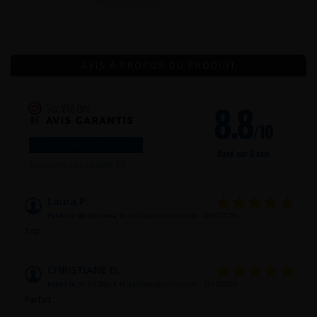
AVIS À PROPOS DU PRODUIT
8.8
/10
VOIR L'ATTESTATION
Basé sur 5 avis
Avis soumis à un
contrôle
Laura P.
Publié le 08/03/2026 à 18:21
(Date de commande : 26/02/2026)
Top
CHRISTIANE D.
Publié le 01/11/2025 à 12:34
(Date de commande : 21/10/2025)
Parfait