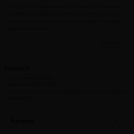
Nous traitons vos données avec le plus grand soin, vous pouvez
consulter notre rubrique concernant la vie privée de nos clients.
En vous inscrivant à la newsletter vous acceptez nos conditions
générales d’utilisation

CONTACT
Email :
contact@j-well.fr
Téléphone :
07 75 71 69 97
Horaires : Nos conseillers sont disponibles du lundi au vendredi : de
10h00 à 17h00

A propos