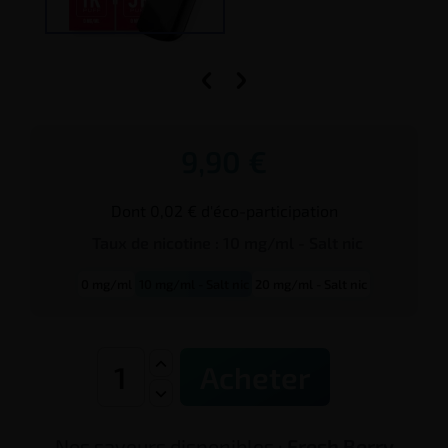


9,90 €
Dont 0,02 € d'éco-participation
Taux de
nicotine
:
10 mg/ml - Salt nic
0 mg/ml
10 mg/ml - Salt nic
20 mg/ml - Salt nic
Acheter
Nos saveurs disponibles :
Fresh Berry