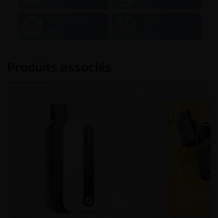
Taux PG/VG
Origine
50/50
France
Produits associés