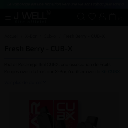
Le vapotage est une transition vers une vie sans tabac puis sans dé





(0)
Accueil
X-Bar
Cub-x
Fresh Berry - CUB-X
Fresh Berry - CUB-X
Pod
et Recharge 11ml CUBX, une association de Fruits
Rouges avec du frais par X-Bar, à utiliser avec le
Kit CUBX
.
Voir plus de détails
