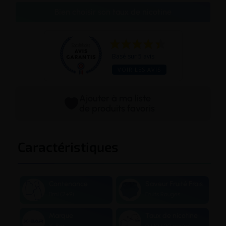
Bien choisir son taux de nicotine
Basé sur 5 avis
VOIR LES AVIS
Ajouter à ma liste
de produits favoris
Caractéristiques
Contenance
Saveur Fruité Frais
11ml (2+9)
Fruits Rouges
Marque
Taux de nicotine
X-Bar
0 / 10 / 20 mg/ml