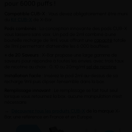
pour 6000 puffs !
Compatible CUB-X
: Vous devez obligatoirement être muni
du
Kit CUB-X
de X-Bar.
Pods combinés :
La conception innovante des pods CUB-X
vous laissera sans voix. Un pod de 2ml combiné à une
bouteille recharge de 9ml, vous offrant une
capacité
totale
de 11ml permettant d'atteindre les 6 000 bouffées.
+ de 20 Saveurs
: X-Bar propose une large gamme de
saveurs pour répondre à toutes les envies, avec trois taux
de nicotine au choix : 0, 10 ou 20mg/ml
sel de nicotine
.
Installation facile
: Insérez le pod 2ml au-dessus de sa
recharge 9ml puis clipser l'ensemble dans la box.
Remplissage innovant
: Le remplissage se fait tout seul
lorsque vous retournez la box, aucune manipulation n'est
nécessaire.
→
Découvrez tous les produits CUB-X
de la marque
X-
Bar, une référence en France et en Europe.