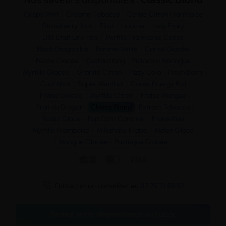
Crispy Mint
Creamy Tobacco
Cerise Citron Framboise
Strawberry Jam
Élixir
Licorne
Lady Emily
Lille Était Une Fois
Myrtille Framboise Cerise
Black Dragon Ice
Pomme Verte
Cerise Glacée
Pêche Glacée
Custard King
Pistachio Meringue
Myrtille Glacée
Granité Citron
Fizzy Cola
Fresh Berry
Cool Mint
Super Menthol
Cassis Energy Bull
Fraise Glacée
Myrtille Citron
Fraise Mangue
Fruit du Dragon
Classic Blond
Extract Tobacco
Raisin Glacé
Pop Corn Caramel
Fraise Kiwi
Myrtille Framboise
Milkshake Fraise
Melon Glacé
Mangue Glacée
Pastèque Glacée




Contacter un conseiller au
07 75 71 69 97
Testez votre dépendance au tabac