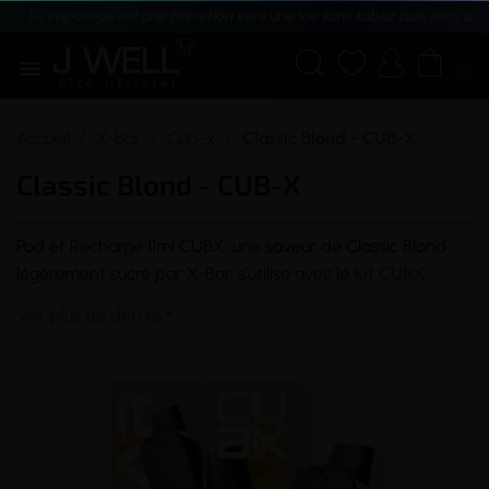
Le vapotage est une transition vers une vie sans tabac puis sans dé





(0)
Accueil
X-Bar
Cub-x
Classic Blond - CUB-X
Classic Blond - CUB-X
Pod
et Recharge 11ml CUBX, une
saveur
de
Classic
Blond
légèrement sucré par X-Bar, s'utilise avec le
Kit CUBX
.
Voir plus de détails
