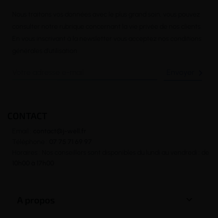
Nous traitons vos données avec le plus grand soin, vous pouvez
consulter notre rubrique concernant la vie privée de nos clients.
En vous inscrivant à la newsletter vous acceptez nos conditions
générales d’utilisation

CONTACT
Email :
contact@j-well.fr
Téléphone :
07 75 71 69 97
Horaires : Nos conseillers sont disponibles du lundi au vendredi : de
10h00 à 17h00

A propos