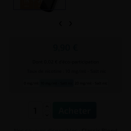


9,90 €
Dont 0,02 € d'éco-participation
Taux de
nicotine
:
10 mg/ml - Salt nic
0 mg/ml
10 mg/ml - Salt nic
20 mg/ml - Salt nic
Acheter
Nos saveurs disponibles :
Classic Blond