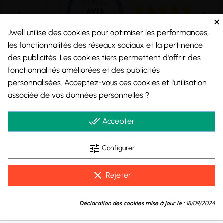
×
Jwell utilise des cookies pour optimiser les performances,
les fonctionnalités des réseaux sociaux et la pertinence
des publicités. Les cookies tiers permettent d'offrir des
fonctionnalités améliorées et des publicités
personnalisées. Acceptez-vous ces cookies et l'utilisation
Marchand approuvé par la Société des Avis Garantis,
cliquez ici pour vérifier
.
associée de vos données personnelles ?
© 2026 - j-well.fr
done_all
Accepter
tune
Configurer
clear
Rejeter
9.8
💬
/10
Déclaration des cookies mise à jour le :
18/09/2024
Besoin d'aide ?
BASÉ SUR 1000 AVIS