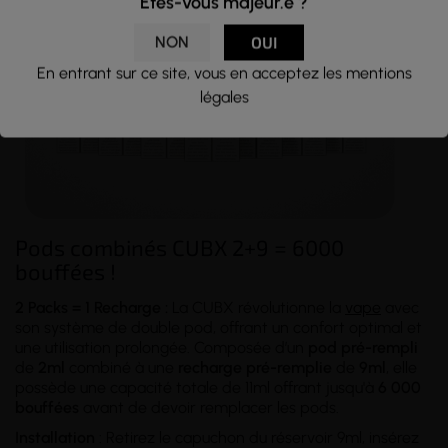
Êtes-vous majeur.e ?
NON
OUI
En entrant sur ce site, vous en acceptez les mentions
légales
Pods combinés CUBX 2+9 = 6000
bouffées !
2 Packs = 1 Recharge :
La CUBX révolutionne la
vape
avec
son système de double pod, offrant un confort optimal et
une utilisation prolongée. Composée d’un
pod pré-rempli
de
2ml
combiné à une
recharge pré-remplie
de
9ml
, elle
possède une capacité totale de 11ml offrant jusqu'à
6 000
bouffées
avant de devoir remplacer les pods.
Installation
: Retirez le capuchon du réservoir 9ml, insérez