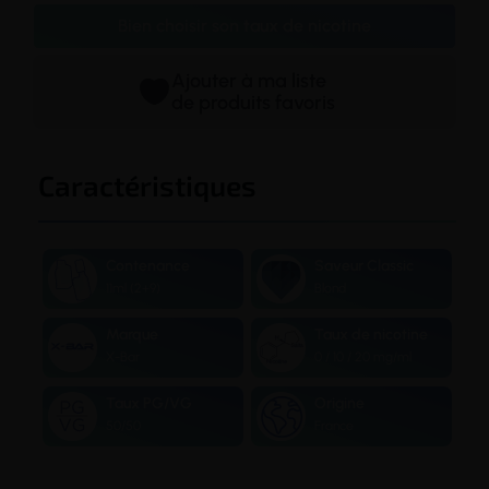
Bien choisir son taux de nicotine
Ajouter à ma liste
de produits favoris
Caractéristiques
Contenance
Saveur Classic
11ml (2+9)
Blond
Marque
Taux de nicotine
X-Bar
0 / 10 / 20 mg/ml
Taux PG/VG
Origine
50/50
France