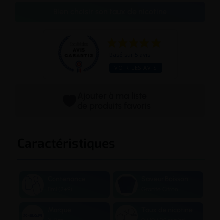
Bien choisir son taux de nicotine
Basé sur 5 avis
VOIR LES AVIS
Ajouter à ma liste
de produits favoris
Caractéristiques
Contenance
Saveur Boisson
11ml (2+9)
Granité Citron
Marque
Taux de nicotine
X-Bar
0 / 10 / 20 mg/ml