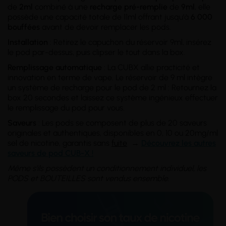
de
2ml
combiné à une
recharge pré-remplie
de
9ml
, elle
possède une capacité totale de 11ml offrant jusqu'à
6 000
bouffées
avant de devoir remplacer les pods.
Installation
: Retirez le capuchon du réservoir 9ml, insérez
le pod par-dessus, puis clipser le tout dans la box.
Remplissage automatique
: La CUBX allie practicité et
innovation en terme de vape. Le réservoir de 9 ml intègre
un système de recharge pour le pod de 2 ml : Retournez la
box 20 secondes et laissez ce système ingénieux effectuer
le remplissage du pod pour vous.
Saveurs
: Les pods se composent de plus de 20 saveurs
originales et authentiques, disponibles en 0, 10 ou 20mg/ml
sel de nicotine, garantis sans
fuite
→
Découvrez les autres
saveurs de pod CUB-X !
Même s'ils possèdent un conditionnement individuel, les
PODS et BOUTEILLES sont vendus ensemble.