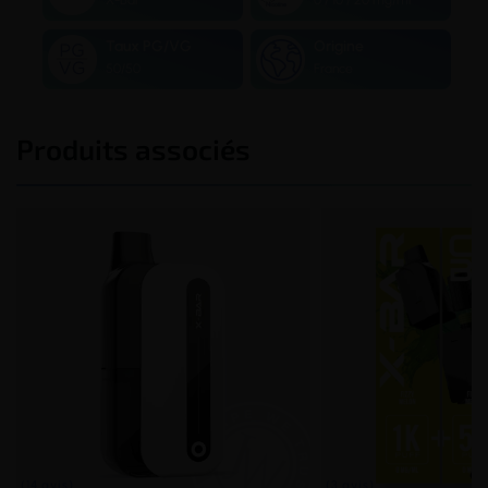
Taux PG/VG
Origine
50/50
France
Produits associés