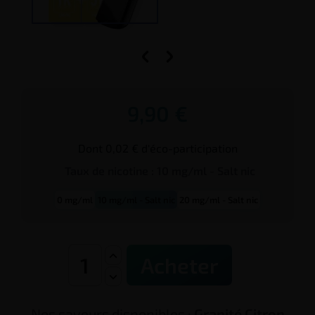


9,90 €
Dont 0,02 € d'éco-participation
Taux de
nicotine
:
10 mg/ml - Salt nic
0 mg/ml
10 mg/ml - Salt nic
20 mg/ml - Salt nic
Acheter
Nos saveurs disponibles :
Granité Citron