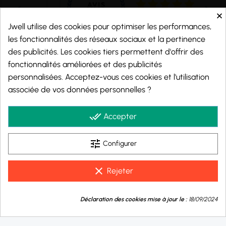
×
Jwell utilise des cookies pour optimiser les performances,
les fonctionnalités des réseaux sociaux et la pertinence
des publicités. Les cookies tiers permettent d'offrir des
fonctionnalités améliorées et des publicités
personnalisées. Acceptez-vous ces cookies et l'utilisation
Marchand approuvé par la Société des Avis Garantis,
cliquez ici pour vérifier
.
associée de vos données personnelles ?
© 2026 - j-well.fr
done_all
Accepter
tune
Configurer
clear
Rejeter
9.8
💬
/10
Déclaration des cookies mise à jour le :
18/09/2024
Besoin d'aide ?
BASÉ SUR 1000 AVIS