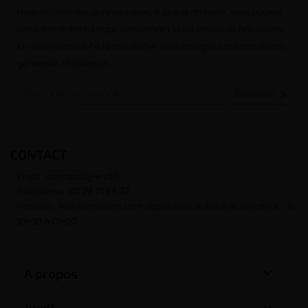
Nous traitons vos données avec le plus grand soin, vous pouvez
consulter notre rubrique concernant la vie privée de nos clients.
En vous inscrivant à la newsletter vous acceptez nos conditions
générales d’utilisation

CONTACT
Email :
contact@j-well.fr
Téléphone :
07 75 71 69 97
Horaires : Nos conseillers sont disponibles du lundi au vendredi : de
10h00 à 17h00

A propos

Jwell