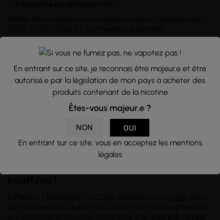
› La
bouteille de recharge
(9ML).
Même s'ils possèdent un conditionnement individuel, les
PODS et BOUTEILLES sont vendus ensemble.
En entrant sur ce site, je reconnais être majeur.e et être
autorisé.e par la législation de mon pays à acheter des
produits contenant de la nicotine
Êtes-vous majeur.e ?
NON
OUI
En entrant sur ce site, vous en acceptez les mentions
légales
Pods combinés CUBX 2+9 = 6000
bouffées !
2 Packs = 1 Recharge :
La CUBX révolutionne la
vape
avec
son système de double pod, offrant un confort optimal et
une utilisation prolongée. Composée d’un
pod pré-rempli