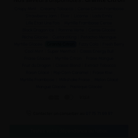
Crispy Mint
Creamy Tobacco
Cerise Citron Framboise
Strawberry Jam
Élixir
Licorne
Lady Emily
Lille Était Une Fois
Myrtille Framboise Cerise
Black Dragon Ice
Pomme Verte
Cerise Glacée
Pêche Glacée
Custard King
Pistachio Meringue
Myrtille Glacée
Granité Citron
Fizzy Cola
Fresh Berry
Cool Mint
Super Menthol
Cassis Energy Bull
Fraise Glacée
Myrtille Citron
Fraise Mangue
Fruit du Dragon
Classic Blond
Extract Tobacco
Raisin Glacé
Pop Corn Caramel
Fraise Kiwi
Myrtille Framboise
Milkshake Fraise
Melon Glacé
Mangue Glacée
Pastèque Glacée




Contacter un conseiller au
07 75 71 69 97
Testez votre dépendance au tabac