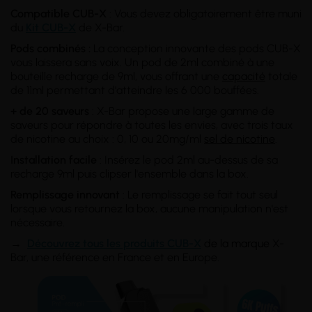
Compatible CUB-X
: Vous devez obligatoirement être muni
du
Kit CUB-X
de X-Bar.
Pods combinés :
La conception innovante des pods CUB-X
vous laissera sans voix. Un pod de 2ml combiné à une
bouteille recharge de 9ml, vous offrant une
capacité
totale
de 11ml permettant d'atteindre les 6 000 bouffées.
+ de 20 saveurs
: X-Bar propose une large gamme de
saveurs pour répondre à toutes les envies, avec trois taux
de nicotine au choix : 0, 10 ou 20mg/ml
sel de nicotine
.
Installation facile
: Insérez le pod 2ml au-dessus de sa
recharge 9ml puis clipser l'ensemble dans la box.
Remplissage innovant
: Le remplissage se fait tout seul
lorsque vous retournez la box, aucune manipulation n'est
nécessaire.
→
Découvrez tous les produits CUB-X
de la marque
X-
Bar, une référence en France et en Europe.