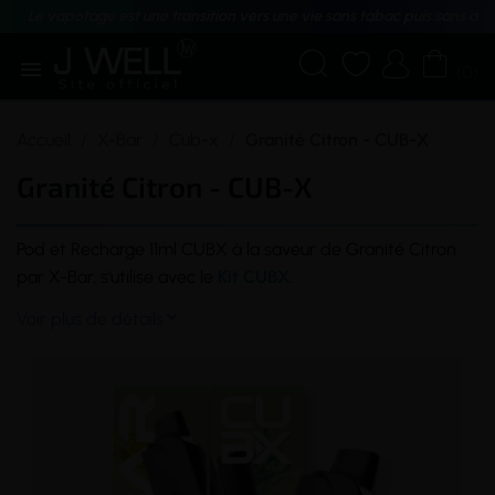
Le vapotage est une transition vers une vie sans tabac puis sans dé





(0)
Accueil
X-Bar
Cub-x
Granité Citron - CUB-X
Granité Citron - CUB-X
Pod
et Recharge 11ml CUBX à la
saveur
de Granité Citron
par X-Bar, s'utilise avec le
Kit CUBX
.
Voir plus de détails
