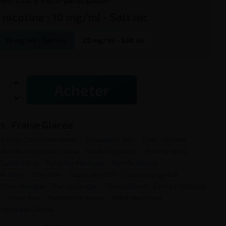
e
nicotine
:
10 mg/ml - Salt nic
10 mg/ml - Salt nic
20 mg/ml - Salt nic
Acheter
s :
Fraise Glacée
Cerise Citron Framboise
Strawberry Jam
Élixir
Licorne
Myrtille Framboise Cerise
Black Dragon Ice
Pomme Verte
Custard King
Pistachio Meringue
Myrtille Glacée
sh Berry
Cool Mint
Super Menthol
Cassis Energy Bull
Fraise Mangue
Fruit du Dragon
Classic Blond
Extract Tobacco
l
Fraise Kiwi
Myrtille Framboise
Milkshake Fraise
Pastèque Glacée