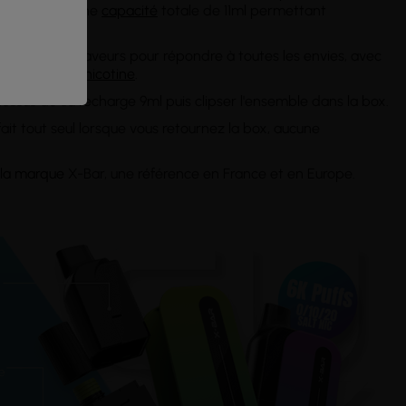
vous offrant une
capacité
totale de 11ml permettant
 gamme de saveurs pour répondre à toutes les envies, avec
20mg/ml
sel de nicotine
.
essus de sa recharge 9ml puis clipser l'ensemble dans la box.
fait tout seul lorsque vous retournez la box, aucune
la marque
X-Bar, une référence en France et en Europe.