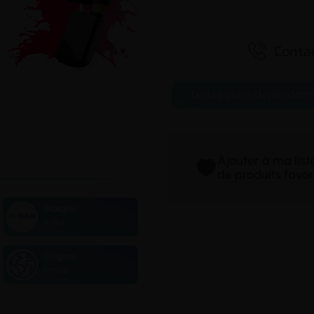

Contac
Testez votre dépendanc
Ajouter à ma lis
de produits favor
Marque
X-Bar
Origine
France