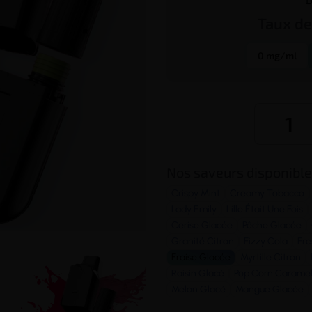
Taux d
0 mg/ml
Nos saveurs disponible
Crispy Mint
Creamy Tobacco
Lady Emily
Lille Était Une Fois
Cerise Glacée
Pêche Glacée
Granité Citron
Fizzy Cola
Fre
Fraise Glacée
Myrtille Citron
Raisin Glacé
Pop Corn Carame
Melon Glacé
Mangue Glacée