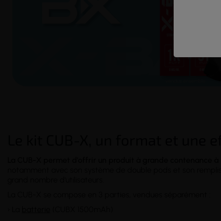
Le kit CUB-X, un format et une e
La CUB-X permet d’offrir un produit à grande contenance à
notamment avec son système de double pods et son rempliss
grand nombre d'utilisateurs.
La CUB-X se compose en 3 parties, vendues séparément :
› La
batterie
(CUBX 1500mAh)