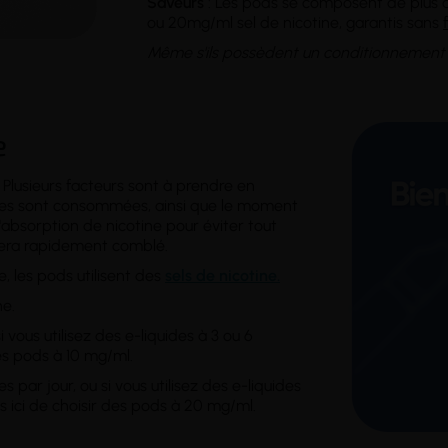
Saveurs
: Les pods se composent de plus de
ou 20mg/ml sel de nicotine, garantis sans
Même s'ils possèdent un conditionnement 
e
. Plusieurs facteurs sont à prendre en
lles sont consommées, ainsi que le moment
l'absorption de nicotine pour éviter tout
n sera rapidement comblé.
, les pods utilisent des
sels de nicotine.
ne.
 vous utilisez des e-liquides à 3 ou 6
es pods à 10 mg/ml.
 par jour, ou si vous utilisez des e-liquides
 ici de choisir des pods à 20 mg/ml.