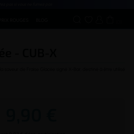
tez pas si vous ne fumez pas




PRIX ROUGES
BLOG
(0)
ée - CUB-X
la
saveur
de Fraise Glacée signé X-Bar, destiné à être utilisé
9,90 €
ont 0,02 € d'éco-participation