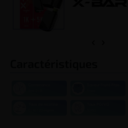


Caractéristiques
Contenance
Saveur Fruité Frais
11ml (2+9)
Fraise
Taux de nicotine
Taux PG/VG
0 / 10 / 20 mg/ml
50/50