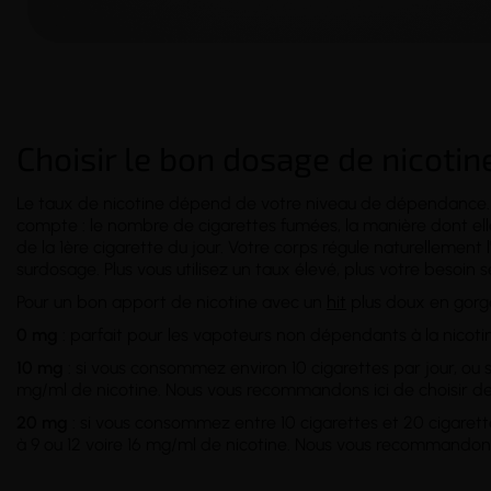
Choisir le bon dosage de nicotin
Le taux de nicotine dépend de votre
niveau de dépendance
compte : le nombre de cigarettes fumées, la manière dont e
de la 1ère cigarette du jour. Votre corps régule naturellement 
surdosage. Plus vous utilisez un taux élevé, plus votre besoi
Pour un bon apport de nicotine avec un
hit
plus doux en gorge
0 mg
: parfait pour les vapoteurs non dépendants à la nicoti
10 mg
: si vous consommez environ 10 cigarettes par jour, ou si
mg/ml de nicotine. Nous vous recommandons ici de choisir d
20 mg
: si vous consommez entre 10 cigarettes et 20 cigarettes
à 9 ou 12 voire 16 mg/ml de nicotine. Nous vous recommandons