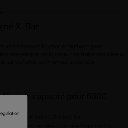
igné X-Bar
eurs de saveurs fruitées et authentiques.
ux pré-remplis de la saveur de fraise associée à
 et sa recharge sont vendus ensemble.
(3 avis)
: 11ml de capacité pour 6000
législation
irement être muni du
Kit CUB-X
de X-Bar.
des pods CUB-X vous laissera sans voix. Un pod de 2ml