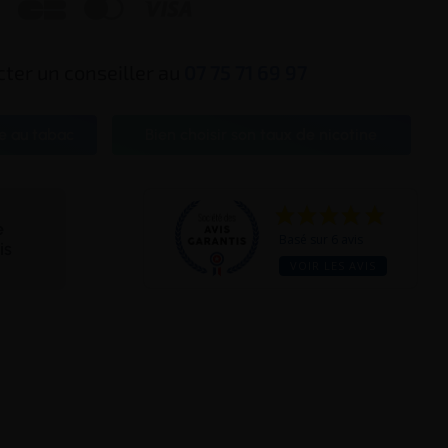



ter un conseiller au
07 75 71 69 97
e au tabac
Bien choisir son taux de nicotine
te
Basé sur 6 avis
is
VOIR LES AVIS