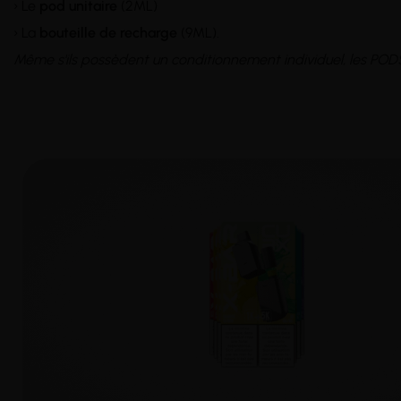
› Le
pod unitaire
(2ML)
› La
bouteille de recharge
(9ML).
Même s'ils possèdent un conditionnement individuel, les P