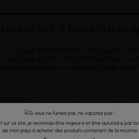
 le pod CUB-X Fraise Glacée s
 à la saveur de Fraise fraîche, conçu pour les amat
a recharge de 9ml, offrant 6000 bouffées, tous de
e manière automatique, en retournant la
box
.
Le pod
(3 avis)
Pods XXL de la CUB-X 
puffs !
 sur ce site, je reconnais être majeur.e et être autorisé.e par la 
Compatible CUB-X
: Vous devez obligato
de mon pays à acheter des produits contenant de la nicotine
Pods combinés :
La conception innovante 