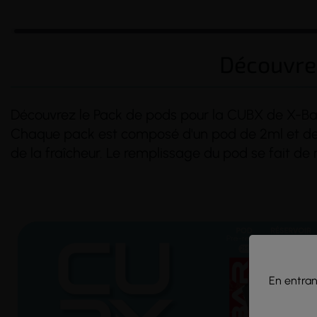
Découvrez
Découvrez le Pack de pods pour la CUBX de X-Bar,
Chaque pack est composé d'un pod de 2ml et de s
de la fraîcheur. Le remplissage du pod se fait d
(14 avis)
(4 avis)
En entrant