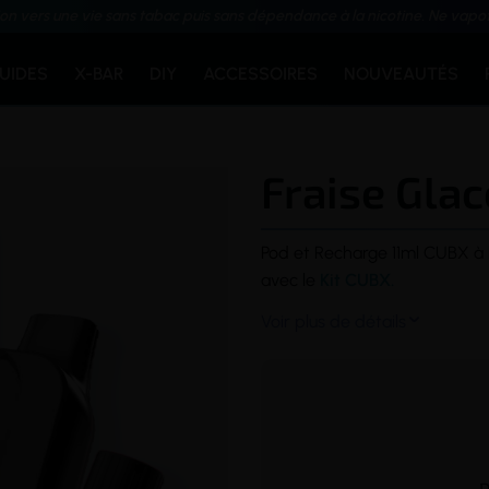
ion vers une vie sans tabac puis sans dépendance à la nicotine. Ne vapo
QUIDES
X-BAR
DIY
ACCESSOIRES
NOUVEAUTÉS
Fraise Glac
Pod
et Recharge 11ml CUBX à 
avec le
Kit CUBX
.
Voir plus de détails

D