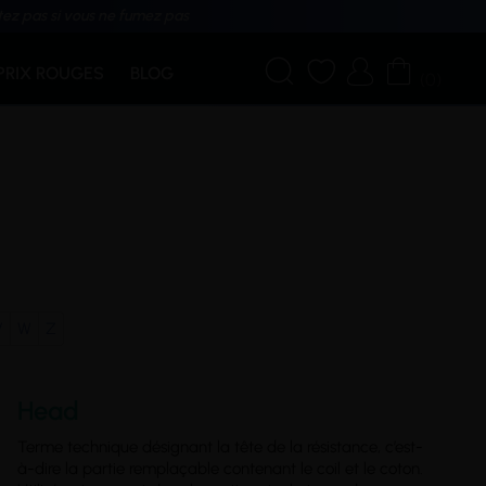
tez pas si vous ne fumez pas




PRIX ROUGES
BLOG
(0)
V
W
Z
Head
Terme technique désignant la tête de la résistance, c’est-
à-dire la partie remplaçable contenant le coil et le coton.