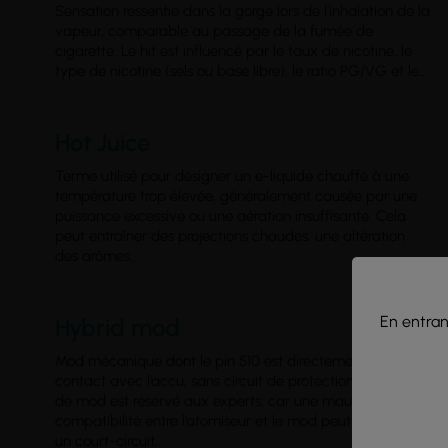
Sensation ressentie dans la gorge lors de l’inhalation de la
vapeur, comparable au passage de la fumée de
cigarette. Le hit est influencé par le taux de nicotine, le
type de nicotine (sels ou base libre), le ratio PG/VG et le...
Hot Juice
Terme utilisé pour désigner un e-liquide chauffé à une
température trop élevée, généralement causée par une
puissance excessive ou une aération insuffisante. Cela
peut entraîner des projections chaudes, une altération
des arômes...
En entrant
Hybrid mod
Mod mécanique dont le pin 510 est directement en
contact avec l’accu, sans circuit de protection. Ce type
de mod est réservé aux experts, car une mauvaise
compatibilité entre l’atomiseur et le mod peut provoquer
un court-circuit...