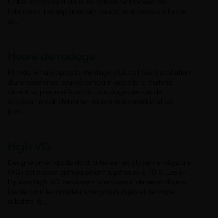
Utilisé notamment dans les notices techniques des
fabricants. Les 'replacement heads' sont vendus à l’unité
ou...
Heure de rodage
Période initiale après le montage d’un coil (ou l’installation
d’une résistance neuve) pendant laquelle le matériel
atteint sa pleine efficacité. Le rodage permet de
stabiliser le coil, d’éliminer les éventuels résidus et de
bien...
High VG
Désigne un e-liquide dont la teneur en glycérine végétale
(VG) est élevée, généralement supérieure à 70 %. Les e-
liquides High VG produisent une vapeur dense et douce,
idéale pour les amateurs de gros nuages et de vape
subohm. Ils...