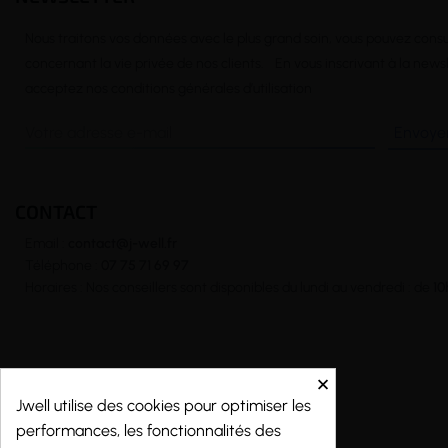
Nous traitons vos données avec le plus grand soin, vous pouvez consu
concernant la vie privée de nos clients. En vous inscrivant à la news
acceptez nos conditions générales d’utilisation
CONTACT
Email :
contact@j-well.fr
Téléphone :
07 75 71 69 97
Horaires : Nos conseillers sont disponibles du lundi au vendredi : de
10
×
Copyright © 2026 - j-well.fr
Jwell utilise des cookies pour optimiser les
performances, les fonctionnalités des