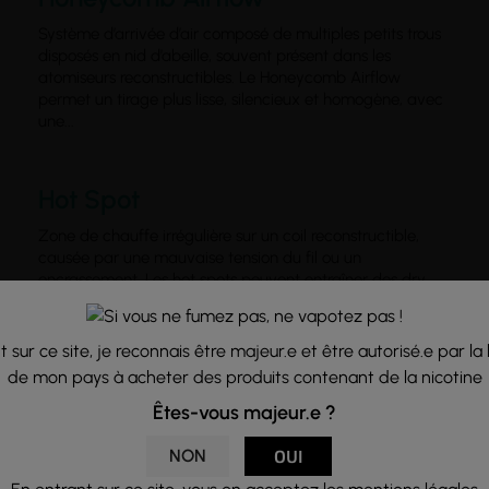
Système d’arrivée d’air composé de multiples petits trous
disposés en nid d’abeille, souvent présent dans les
atomiseurs reconstructibles. Le Honeycomb Airflow
permet un tirage plus lisse, silencieux et homogène, avec
une...
Hot Spot
Zone de chauffe irrégulière sur un coil reconstructible,
causée par une mauvaise tension du fil ou un
encrassement. Les hot spots peuvent entraîner des dry
hits, une surchauffe ou une détérioration prématurée du
coton. Ils se...
 sur ce site, je reconnais être majeur.e et être autorisé.e par la 
de mon pays à acheter des produits contenant de la nicotine
Hydrophile
Êtes-vous majeur.e ?
Qualifie une substance ayant une affinité avec l’eau. En
NON
OUI
vape, ce terme est souvent utilisé pour décrire certains
matériaux absorbants comme le coton (ou la cellulose)