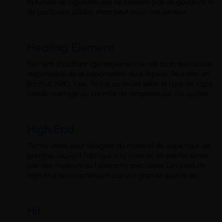
la fumée de cigarette, elle ne contient pas de goudrons ni
de particules solides, mais peut avoir une senteur...
Heating Element
Élément chauffant (généralement le coil ou la résistance)
responsable de la vaporisation du e-liquide. Peut être en
Kanthal, Ni80, Inox, Titane ou Nickel selon le type de vape
(mode wattage ou contrôle de température). Sa qualité...
High End
Terme utilisé pour désigner du matériel de vape haut de
gamme, souvent fabriqué à la main ou en petites séries
par des modeurs ou fabricants spécialisés. Les produits
High End se caractérisent par une grande qualité de...
Hit