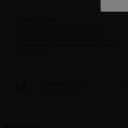
Hypoagueusie
Altération ou diminution partielle du sens du goût,
pouvant être ressentie chez certains vapoteurs,
notamment lors de la transition entre tabac et vape.
Cette sensation peut être temporaire et s’explique par la
régénération des...
+2500 références en stock
fabriquées en France
NEWSLETTER