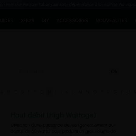
ion vers une vie sans tabac puis sans dépendance à la nicotine. Ne vapo
QUIDES
X-BAR
DIY
ACCESSOIRES
NOUVEAUTÉS
A
B
C
D
E
F
G
H
I
J
K
L
M
N
O
P
R
S
T
U
Haut débit (High Wattage)
Utilisation d’une puissance élevée (généralement au-
dessus de 60 watts) pour produire un gros volume de