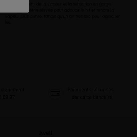
comportement de la vapeur et la sensation en gorge.
Une hygrométrie élevée peut adoucir le hit et rendre la
vapeur plus dense, tandis qu’un air très sec peut assécher
les...
mpagnement
Paiements sécurisés
1 69 97
par carte bancaire
Jwell