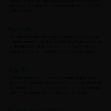
vapeur. Ce style de vape est destiné aux clearomiseurs
subohm ou aux atomiseurs reconstructibles bien ventilés.
Un haut débit...
Heatsink
Dispositif ou composant visant à dissiper la chaleur dans
certains atomiseurs ou box, souvent sous forme d’anneau
ou de plaque métallique. Il prévient les surchauffes du
mod ou du drip tip, et améliore le confort d’utilisation...
High PG
E-liquide contenant une forte proportion de propylène
glycol (PG), souvent supérieur à 60 %. Les e-liquides High
PG favorisent le hit en gorge et la restitution des saveurs,
mais produisent une vapeur moins dense. Ils sont...
Honeycomb Airflow