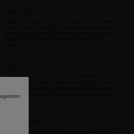
Hors TPD
Désigne un produit (souvent un e-liquide) qui ne respecte
pas les normes imposées par la directive européenne sur
les produits du tabac (TPD). Exemple : flacon de nicotine
supérieur à 10 ml, taux de nicotine supérieur à 20
mg/ml....
Hybrid coil
Résistance composée de plusieurs types de fils ou de
matériaux (par exemple, Kanthal et Ni80) pour combiner
les avantages de chaque métal : réactivité, durabilité,
restitution des saveurs. Ce type de montage est souvent
législation
utilisé...
Hygrométrie
Taux d’humidité dans l’air ambiant, qui peut influencer le