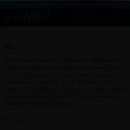
Le vapotage est une transition vers une vie sans tabac puis sans dé





(0)
Accueil
Lexique de la vape
Hit
Hit
Sensation ressentie dans la gorge lors de l’inhalation de la
vapeur, comparable au passage de la fumée de cigarette.
Le hit est influencé par le taux de
nicotine
, le type de
nicotine (sels ou base libre), le
ratio PG/VG
et le matériel
utilisé. Un hit trop faible peut frustrer un ex-fumeur, tandis
qu’un hit trop fort peut être irritant. Il joue un rôle clé dans
l’efficacité du sevrage tabagique.
Retour à la liste