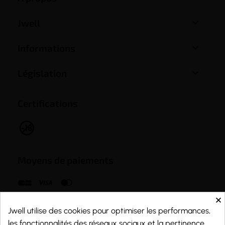

Jwell

Informations

Législation
Certifications
Moyens de paiements
×
Jwell utilise des cookies pour optimiser les performances,
les fonctionnalités des réseaux sociaux et la pertinence