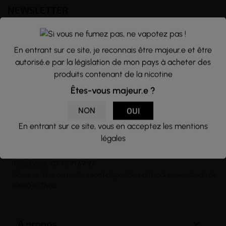
NEWSLETTER
Nous traitons vos données avec le plus grand soin, vous pouvez
consulter notre rubrique concernant la vie privée de nos clients.
En entrant sur ce site, je reconnais être majeur.e et être
En vous inscrivant à la newsletter vous acceptez nos conditions
autorisé.e par la législation de mon pays à acheter des
générales d’utilisation
produits contenant de la nicotine
Êtes-vous majeur.e ?

NON
OUI
En entrant sur ce site, vous en acceptez les mentions
CONTACT
légales
Email :
contact@j-well.fr
Téléphone :
07 75 71 69 97
Horaires : Nos conseillers sont disponibles du lundi au vendredi : de
10h00 à 17h00

A propos