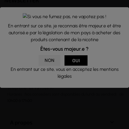
NEWSLETTER
Nous traitons vos données avec le plus grand soin, vous pouvez
consulter notre rubrique concernant la vie privée de nos clients.
En entrant sur ce site, je reconnais être majeur.e et être
En vous inscrivant à la newsletter vous acceptez nos conditions
autorisé.e par la législation de mon pays à acheter des
générales d’utilisation
produits contenant de la nicotine

Êtes-vous majeur.e ?
NON
OUI
En entrant sur ce site, vous en acceptez les mentions
CONTACT
légales
Email :
contact@j-well.fr
Téléphone :
07 75 71 69 97
Horaires : Nos conseillers sont disponibles du lundi au vendredi : de
10h00 à 17h00

A propos