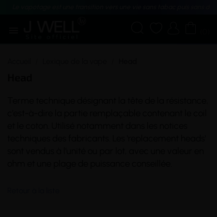
Le vapotage est une transition vers une vie sans tabac puis sans dé





(0)
Accueil
Lexique de la vape
Head
Head
Terme technique désignant la tête de la
résistance
,
c’est-à-dire la partie remplaçable contenant le
coil
et le
coton
. Utilisé notamment dans les notices
techniques des fabricants. Les 'replacement heads'
sont vendus à l’unité ou par lot, avec une valeur en
ohm
et une plage de puissance conseillée.
Retour à la liste