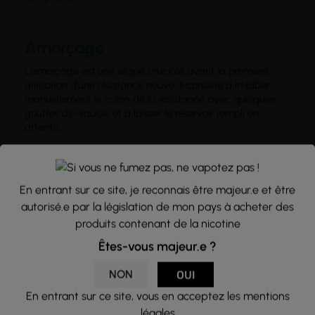
Amorçage
L’amorçage est une étape cruciale avant la première
utilisation d’une résistance neuve. Il consiste à imbiber
manuellement le coton de la résistance avec quelques
gouttes d’e-liquide et à laisser le réservoir rempli en
attente...
Ampère
En entrant sur ce site, je reconnais être majeur.e et être
Unité de mesure de l’intensité du courant électrique. Dans
autorisé.e par la législation de mon pays à acheter des
la vape, elle est essentielle pour calculer la décharge
produits contenant de la nicotine
maximale d’un accu, notamment en usage sur mod
méca. Connue via la formule I = P/U (intensité =
Êtes-vous majeur.e ?
puissance /...
NON
OUI
En entrant sur ce site, vous en acceptez les mentions
Arôme
légales