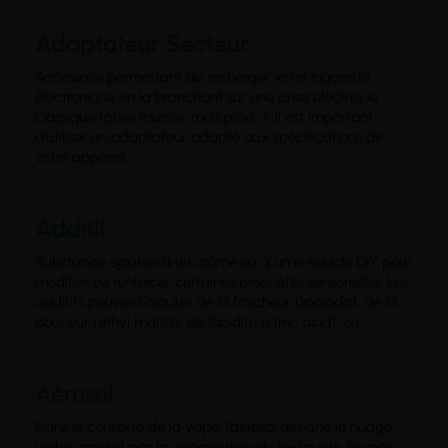
Adaptateur Secteur
Accessoire permettant de recharger votre cigarette
électronique en la branchant sur une prise électrique
classique (prise murale, multiprise...). Il est important
d'utiliser un adaptateur adapté aux spécifications de
votre appareil...
Additif
Substance ajoutée à un arôme ou à un e-liquide DIY pour
modifier ou renforcer certaines propriétés sensorielles. Les
additifs peuvent ajouter de la fraîcheur (koolada), de la
douceur (ethyl maltol), de l’acidité (citric acid), ou...
Aérosol
Dans le contexte de la vape, l’aérosol désigne le nuage
visible produit par la vaporisation de l’e-liquide. Ne pas