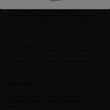
utilisés dans la vape sont spécifiquement sélectionnés
pour leur sécurité en inhalation, même si la
réglementation impose leur évaluation toxicologique. Ils
sont au cœur de l’expérience sensorielle du vapotage.
Aspiration
Action d’inhaler la vapeur produite par une cigarette
électronique. Elle peut être de type MTL (inhalation
indirecte, comme une cigarette classique) ou DL
(inhalation directe, plus aérienne). Le type d’aspiration
dépend du...
Aspiration directe (DL)
Mode d’inhalation où la vapeur est aspirée directement
jusqu’aux poumons, comme lors d’une inspiration
profonde. L’aspiration directe est associée à une
production massive de vapeur, un airflow très ouvert et