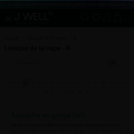
Le vapotage est une transition vers une vie sans tabac puis sans dé





(0)
Accueil
Lexique de la vape
A
Lexique de la vape - A
TOUT
A
B
C
D
E
F
G
H
I
J
K
L
M
N
O
P
R
S
T
U
V
W
Z
Accroche en gorge (hit)
Terme utilisé pour décrire la sensation de picotement ou
de contraction ressentie dans la gorge lors de l’inhalation