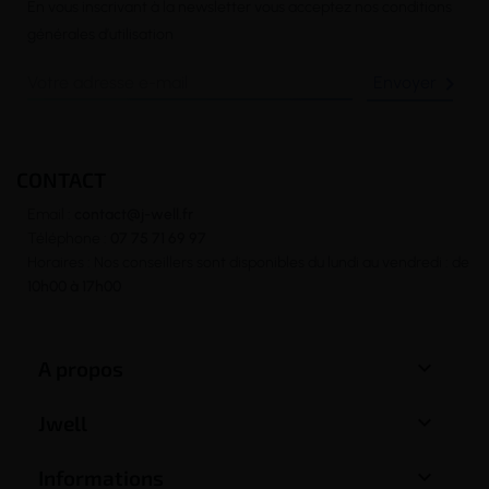
En vous inscrivant à la newsletter vous acceptez nos conditions
générales d’utilisation

CONTACT
Email :
contact@j-well.fr
Téléphone :
07 75 71 69 97
Horaires : Nos conseillers sont disponibles du lundi au vendredi : de
10h00 à 17h00

A propos

Jwell

Informations