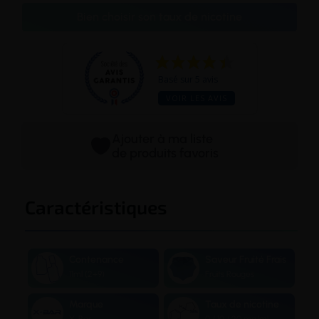
Bien choisir son taux de nicotine
Basé sur 5 avis
VOIR LES AVIS
Ajouter à ma liste
de produits favoris
Caractéristiques
Contenance
Saveur Fruité Frais
11ml (2+9)
Fruits Rouges
Marque
Taux de nicotine
X-Bar
0 / 10 / 20 mg/ml