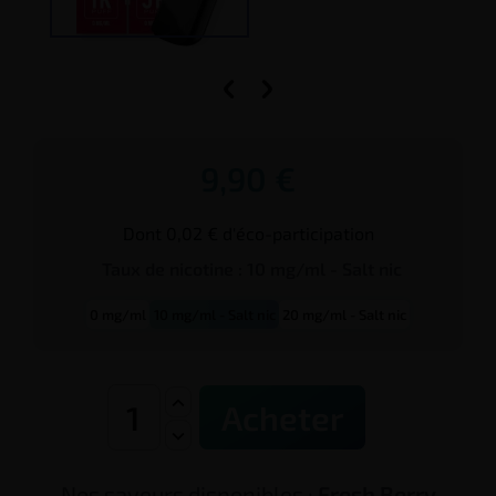


9,90 €
Dont 0,02 € d'éco-participation
Taux de
nicotine
:
10 mg/ml - Salt nic
0 mg/ml
10 mg/ml - Salt nic
20 mg/ml - Salt nic
Acheter
Nos saveurs disponibles :
Fresh Berry