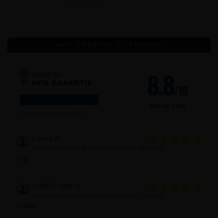
AVIS À PROPOS DU PRODUIT
8.8
/10
VOIR L'ATTESTATION
Basé sur 5 avis
Avis soumis à un
contrôle
Laura P.
Publié le 08/03/2026 à 18:21
(Date de commande : 26/02/2026)
Top
CHRISTIANE D.
Publié le 01/11/2025 à 12:34
(Date de commande : 21/10/2025)
Parfait