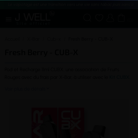
Le vapotage est une transition vers une vie sans tabac puis sans dé





(0)
Accueil
X-Bar
Cub-x
Fresh Berry - CUB-X
Fresh Berry - CUB-X
Pod
et Recharge 11ml CUBX, une association de Fruits
Rouges avec du frais par X-Bar, à utiliser avec le
Kit CUBX
.
Voir plus de détails
