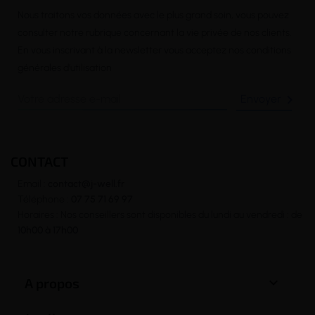
Nous traitons vos données avec le plus grand soin, vous pouvez
consulter notre rubrique concernant la vie privée de nos clients.
En vous inscrivant à la newsletter vous acceptez nos conditions
générales d’utilisation

CONTACT
Email :
contact@j-well.fr
Téléphone :
07 75 71 69 97
Horaires : Nos conseillers sont disponibles du lundi au vendredi : de
10h00 à 17h00

A propos