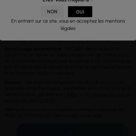
son système de double pod, offrant un confort optimal et
une utilisation prolongée. Composée d’un
pod pré-rempli
NON
OUI
de
2ml
combiné à une
recharge pré-remplie
de
9ml
, elle
possède une capacité totale de 11ml offrant jusqu'à
6 000
En entrant sur ce site, vous en acceptez les mentions
bouffées
avant de devoir remplacer les pods.
légales
Installation
: Retirez le capuchon du réservoir 9ml, insérez
le pod par-dessus, puis clipser le tout dans la box.
Remplissage automatique
: La CUBX allie practicité et
innovation en terme de vape. Le réservoir de 9 ml intègre
un système de recharge pour le pod de 2 ml : Retournez la
box 20 secondes et laissez ce système ingénieux effectuer
le remplissage du pod pour vous.
Saveurs
: Les pods se composent de plus de 20 saveurs
originales et authentiques, disponibles en 0, 10 ou 20mg/ml
sel de nicotine, garantis sans
fuite
→
Découvrez les autres
saveurs de pod CUB-X !
Même s'ils possèdent un conditionnement individuel, les
PODS et BOUTEILLES sont vendus ensemble.