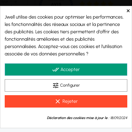
×
Jwell utilise des cookies pour optimiser les performances,
les fonctionnalités des réseaux sociaux et la pertinence
des publicités. Les cookies tiers permettent d'offrir des
fonctionnalités améliorées et des publicités
personnalisées. Acceptez-vous ces cookies et l'utilisation
Marchand approuvé par la Société des Avis Garantis,
cliquez ici pour vérifier
.
associée de vos données personnelles ?
© 2026 - j-well.fr
done_all
Accepter
tune
Configurer
clear
Rejeter
9.8
💬
/10
Déclaration des cookies mise à jour le :
18/09/2024
Besoin d'aide ?
BASÉ SUR 995 AVIS