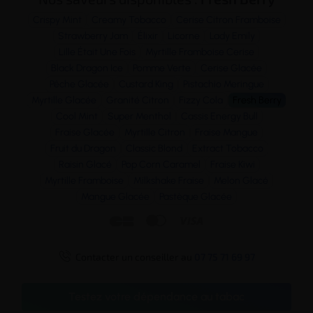
Crispy Mint
Creamy Tobacco
Cerise Citron Framboise
Strawberry Jam
Élixir
Licorne
Lady Emily
Lille Était Une Fois
Myrtille Framboise Cerise
Black Dragon Ice
Pomme Verte
Cerise Glacée
Pêche Glacée
Custard King
Pistachio Meringue
Myrtille Glacée
Granité Citron
Fizzy Cola
Fresh Berry
Cool Mint
Super Menthol
Cassis Energy Bull
Fraise Glacée
Myrtille Citron
Fraise Mangue
Fruit du Dragon
Classic Blond
Extract Tobacco
Raisin Glacé
Pop Corn Caramel
Fraise Kiwi
Myrtille Framboise
Milkshake Fraise
Melon Glacé
Mangue Glacée
Pastèque Glacée




Contacter un conseiller au
07 75 71 69 97
Testez votre dépendance au tabac