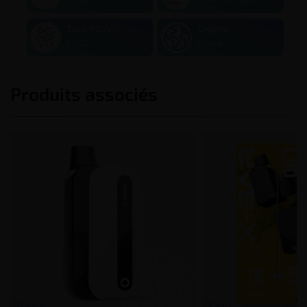
Taux PG/VG
Origine
50/50
France
Produits associés