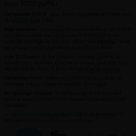
pour 6000 puffs !
Compatible CUB-X
: Vous devez obligatoirement être muni
du
Kit CUB-X
de X-Bar.
Pods combinés :
La conception innovante des pods CUB-X
vous laissera sans voix. Un pod de 2ml combiné à une
bouteille recharge de 9ml, vous offrant une
capacité
totale
de 11ml permettant d'atteindre les 6 000 bouffées.
+ de 20 Saveurs
: X-Bar propose une large gamme de
saveurs pour répondre à toutes les envies, avec trois taux
de nicotine au choix : 0, 10 ou 20mg/ml
sel de nicotine
.
Installation facile
: Insérez le pod 2ml au-dessus de sa
recharge 9ml puis clipser l'ensemble dans la box.
Remplissage innovant
: Le remplissage se fait tout seul
lorsque vous retournez la box, aucune manipulation n'est
nécessaire.
→
Découvrez tous les produits CUB-X
de la marque
X-
Bar, une référence en France et en Europe.