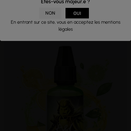
Êtes-vous majeur.e ?
CONCENTRÉ VALKYRIE - ULTIMATE
NON
OUI
Fruits Rouges - Framboises- Frais
A&L
En entrant sur ce site, vous en acceptez les mentions
13,90 €
légales