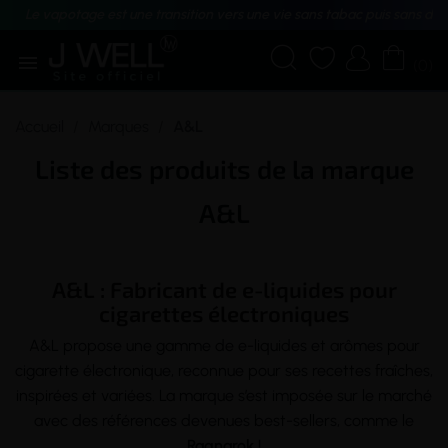
Le vapotage est une transition vers une vie sans tabac puis sans dé





(0)
Accueil
Marques
A&L
Liste des produits de la marque
A&L
A&L : Fabricant de e-liquides pour
cigarettes électroniques
A&L propose une gamme de e-liquides et arômes pour
cigarette électronique
, reconnue pour ses recettes fraîches,
inspirées et variées. La marque s’est imposée sur le marché
avec des références devenues best-sellers, comme le
Ragnarok !