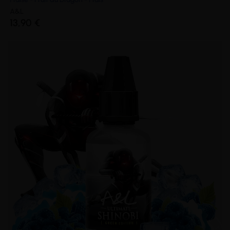
A&L
13,90 €