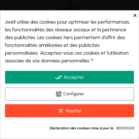
×
Jwell utilise des cookies pour optimiser les performances,
les fonctionnalités des réseaux sociaux et la pertinence
des publicités. Les cookies tiers permettent d'offrir des
fonctionnalités améliorées et des publicités
personnalisées. Acceptez-vous ces cookies et l'utilisation
associée de vos données personnelles ?
done_all
Accepter
tune
Configurer
clear
Rejeter
9.8
/10
VALKYRIE - ULTIMATE
Déclaration des cookies mise à jour le :
18/09/2024
Framboise - Fruits Rouges - Frais
BASÉ SUR 1001 AVIS