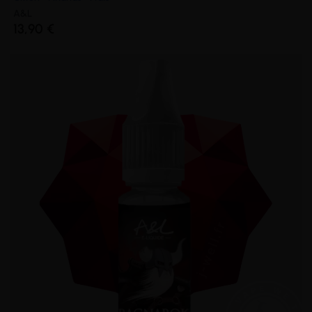
A&L
13,90 €