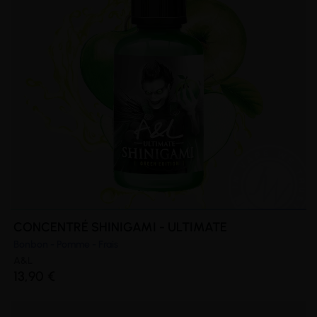
(1 avis)
CONCENTRÉ SHINIGAMI - ULTIMATE
Bonbon - Pomme - Frais
A&L
13,90 €