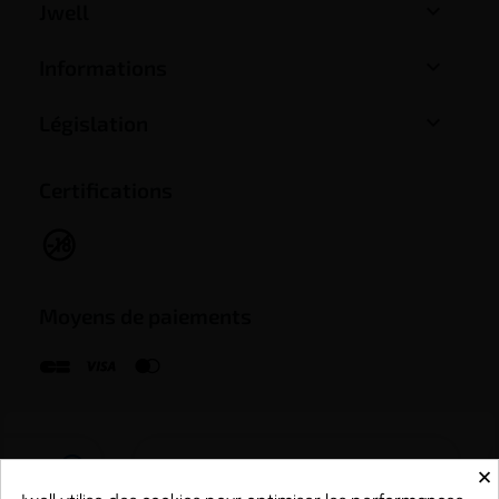

Jwell

Informations

Législation
Certifications
Moyens de paiements
×