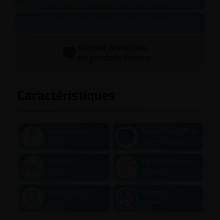
Bien choisir son taux de nicotine
Ajouter à ma liste
de produits favoris
Caractéristiques
Contenance
Saveur Fruité Frais
50 ml
Pomme Acidulée
Marque
Taux de nicotine
A&L
0 mg/ml
Taux PG/VG
Origine
50/50
France