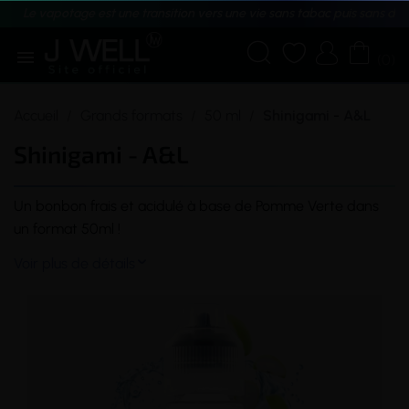
Le vapotage est une transition vers une vie sans tabac puis sans dé





(0)
Accueil
Grands formats
50 ml
Shinigami - A&L
Shinigami - A&L
Un bonbon frais et acidulé à base de Pomme Verte dans
un format 50ml !
Voir plus de détails
