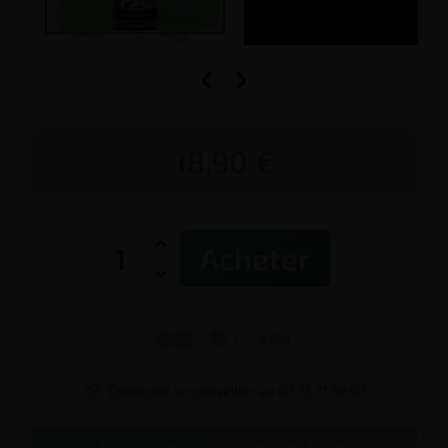


18,90 €
Acheter




Contacter un conseiller au
07 75 71 69 97
Testez votre dépendance au tabac