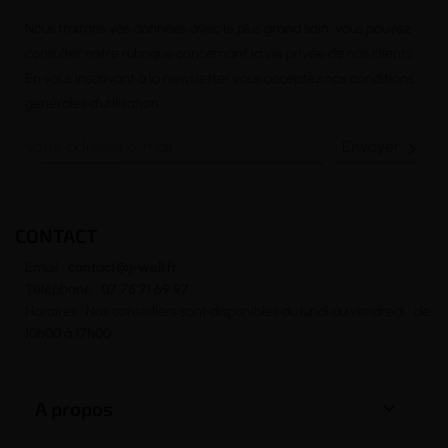
Nous traitons vos données avec le plus grand soin, vous pouvez
consulter notre rubrique concernant la vie privée de nos clients.
En vous inscrivant à la newsletter vous acceptez nos conditions
générales d’utilisation

CONTACT
Email :
contact@j-well.fr
Téléphone :
07 75 71 69 97
Horaires : Nos conseillers sont disponibles du lundi au vendredi : de
10h00 à 17h00

A propos