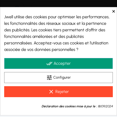
×
Jwell utilise des cookies pour optimiser les performances,
les fonctionnalités des réseaux sociaux et la pertinence
des publicités. Les cookies tiers permettent d'offrir des
fonctionnalités améliorées et des publicités
personnalisées. Acceptez-vous ces cookies et l'utilisation
associée de vos données personnelles ?
Marchand approuvé par la Société des Avis Garantis,
cliquez ici pour vérifier
.
done_all
Accepter
tune
Configurer
© 2026 - j-well.fr
clear
Rejeter
9.8
💬
/10
Déclaration des cookies mise à jour le :
18/09/2024
Besoin d'aide ?
BASÉ SUR 999 AVIS