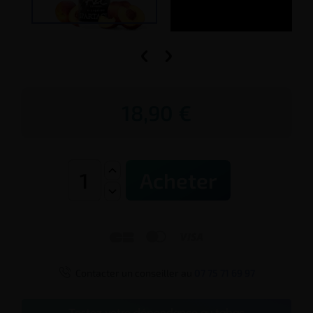


18,90 €
Acheter




Contacter un conseiller au
07 75 71 69 97
Testez votre dépendance au tabac