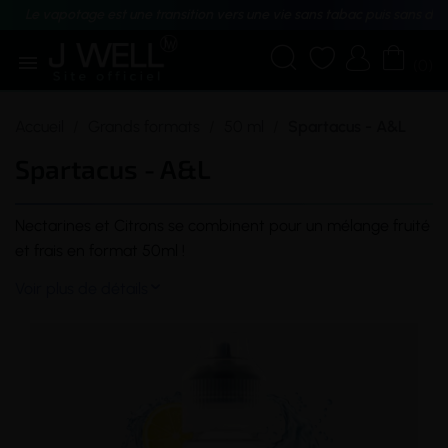
Le vapotage est une transition vers une vie sans tabac puis sans dé





(0)
Accueil
Grands formats
50 ml
Spartacus - A&L
Spartacus - A&L
Nectarines et Citrons se combinent pour un mélange fruité
et frais en format 50ml !
Voir plus de détails
