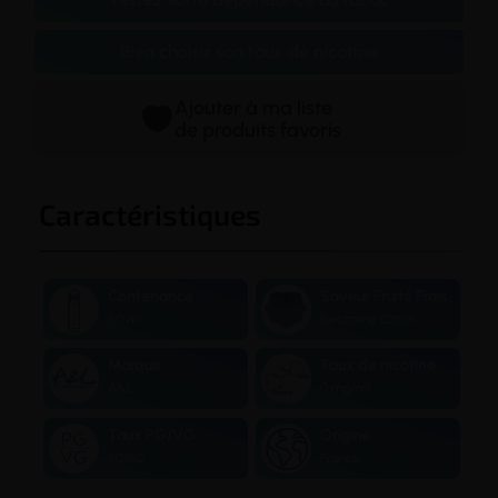
Bien choisir son taux de nicotine
Ajouter à ma liste
de produits favoris
Caractéristiques
Contenance
Saveur Fruité Frais
50 ml
Nectarine Citron
Marque
Taux de nicotine
A&L
0 mg/ml
Taux PG/VG
Origine
50/50
France