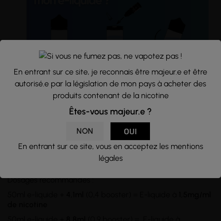
En entrant sur ce site, je reconnais être majeur.e et être
autorisé.e par la législation de mon pays à acheter des
produits contenant de la nicotine
Conseils d'utilisation :
Êtes-vous majeur.e ?
Flacon d'une
capacité
de 60ml rempli à hauteur de 50ml
d'e-liquide, sans nicotine. Si vous souhaitez en ajouter,
NON
OUI
utilisez des
boosters de nicotine
et
mélangez
les dans le
flacon d'e-liquide. Pour des taux supérieurs à 3mg/ml, il
En entrant sur ce site, vous en acceptez les mentions
vous faudra transvasez le tout dans un
flacon de 100ml
ou
légales
plus.
Dosages recommandés :
50ml e-liquide +
4,1ml
(0,4 booster) = E-liquide à
1,5mg/ml
de nicotine
50ml e-liquide +
8,8ml
(0,9 booster) = E-liquide à