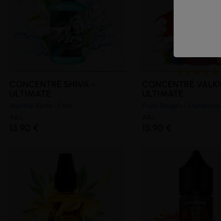
CONCENTRÉ SHIVA -
CONCENTRÉ VALKY
ULTIMATE
ULTIMATE
Menthe Verte - Frais
Fruits Rouges - Framboises
A&L
A&L
13,90 €
13,90 €