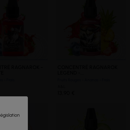
(2 avis)
TRÉ RAGNAROK -
CONCENTRÉ RAGNAROK
TE
LEGEND -...
s - Frais
Fruits Rouges - Ananas - Frais
A&L
13,90 €
législation