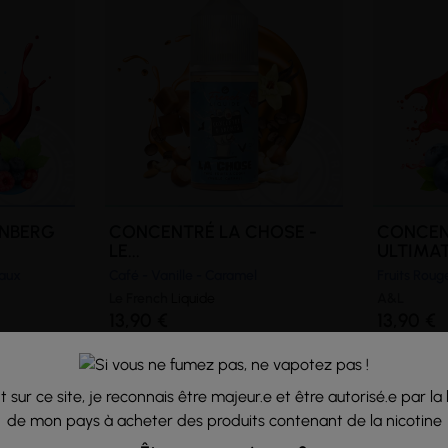
ENBERG
CONCENTRÉ LA CHOSE -
CONCEN
LE...
ULTIMA
caux
Café - Vanille - Caramel
Fruits Rouge
Le French
Liquide
A&L
13,90 €
13,90 €
 sur ce site, je reconnais être majeur.e et être autorisé.e par la 
de mon pays à acheter des produits contenant de la nicotine