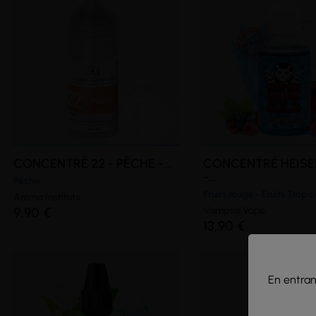
CONCENTRÉ 22 - PÊCHE -...
CONCENTRÉ HEIS
-...
Pêche
Fruits rouge - Fruits Tropi
Aroma Institute
9,90 €
Vampire
Vape
13,90 €
En entrant