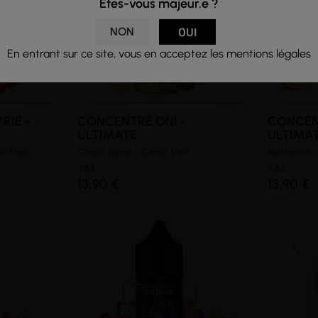
Êtes-vous majeur.e ?
NON
OUI
En entrant sur ce site, vous en acceptez les mentions légales
RIE -
CONCENTRÉ ONI -
CONCEN
ULTIMATE
ULTIMA
- Frais
Citron Jaune - Citron Vert
Nectarine -
A&L
A&L
13,90 €
13,90 €