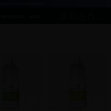
tez pas si vous ne fumez pas




PRIX ROUGES
BLOG
(0)