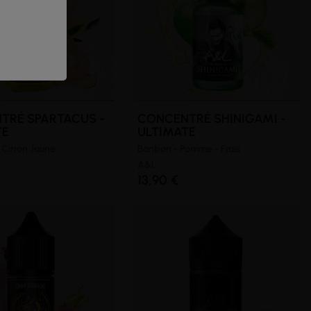
TRÉ SPARTACUS -
CONCENTRÉ SHINIGAMI -
TE
ULTIMATE
 Citron Jaune
Bonbon - Pomme - Frais
A&L
13,90 €