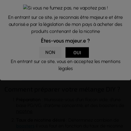
→
La gamme Aroma Institute 30ml
une collection aux
arômes variés et captivants. Commandez sans attendre !
En entrant sur ce site, je reconnais être majeur.e et être
autorisé.e par la législation de mon pays à acheter des
produits contenant de la nicotine
Êtes-vous majeur.e ?
NON
OUI
En entrant sur ce site, vous en acceptez les mentions
légales
Comment préparer votre mélange DIY ?
Préparation
: Munissez-vous d'un flacon vide, d'une
base PG/VG, d'arôme concentré, et des boosters de
nicotine
.
Taux de nicotine désiré
: Déterminez combien de
boosters
il vous faut en fonction du taux de nicotine