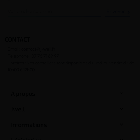

CONTACT
Email :
contact@j-well.fr
Téléphone :
07 75 71 69 97
Horaires : Nos conseillers sont disponibles du lundi au vendredi : de
10h00 à 17h00

A propos

Jwell

Informations