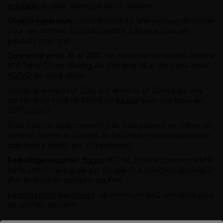
e-liquide
au goût identique de ce dessert.
Qualité supérieure :
Aroma Institute, une marque reconnue
pour ses arômes de haute qualité, fabrique tous ses
produits avec soin.
Concentré entre 10 et 20% :
en tant que concentré, l'arôme
N°4 Tarte Citron Meringuée doit être dilué dans une base
PG/VG
de votre choix.
Dosez-le entre 10 et 20%, soit entre 10 et 20ml pour une
contenance total de 100ml de
liquide
avec une base en
50PG/50VG.
Si ce ratio ne vous convient pas, vous pouvez en utiliser un
autre et ajuster le dosage de l'arôme en conséquence (un
calculateur d'aide est à disposition).
Emballage sécurisé :
flacon
PET de 30ml, le concentré N°4
tarte citron meringuée est équipé d'un bouchon sécurisé et
d'un embout fin compte-gouttes.
La
maturation
(ou
steep
) :
un minimum de 2 semaines pour
les arômes desserts.