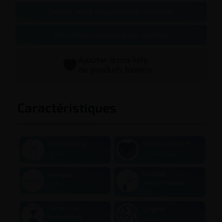
Testez votre dépendance au tabac
Bien choisir son taux de nicotine
Ajouter à ma liste
de produits favoris
Caractéristiques
Contenance
Saveur Dessert
30 ml
Tarte Citron
Dosage
Marque
recommandé
J WELL
15%
Temps de
Origine
maturation
France