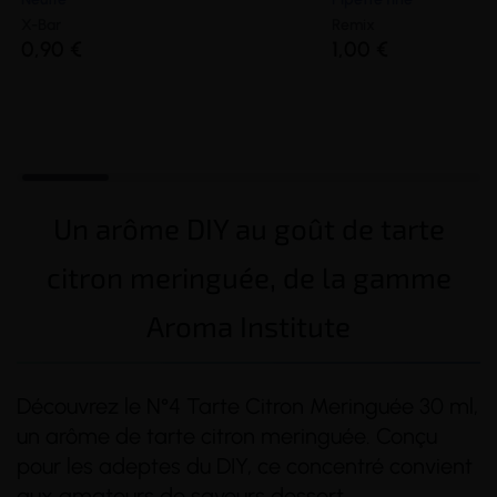
X-Bar
Remix
0,90 €
1,00 €
Un arôme DIY au goût de tarte
citron meringuée, de la gamme
Aroma Institute
Découvrez le N°4 Tarte Citron Meringuée 30 ml,
un arôme de tarte citron meringuée. Conçu
pour les adeptes du DIY, ce concentré convient
aux amateurs de saveurs dessert.
(46 avis)
(11 avis)