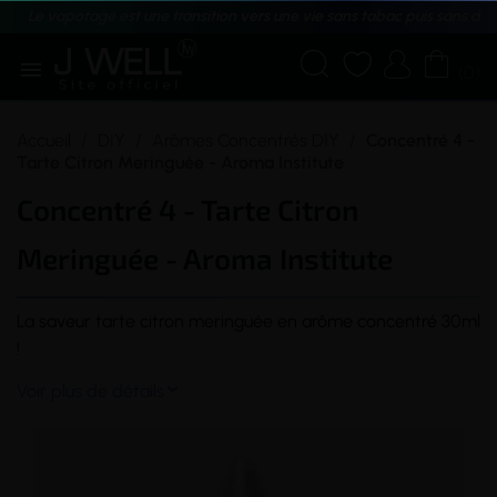
Le vapotage est une transition vers une vie sans tabac puis sans dé





(0)
Accueil
DIY
Arômes Concentrés DIY
Concentré 4 -
Tarte Citron Meringuée - Aroma Institute
Concentré 4 - Tarte Citron
Meringuée - Aroma Institute
La
saveur
tarte citron meringuée en
arôme
concentré
30ml
!
Voir plus de détails
