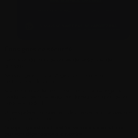
Consignes de sécurité
Tenir le produit hors de portée des enfants et des
animaux.
Ne pas ingérer. En cas d'ingestion, consulter un
professionnel de santé.
Si vous rajoutez de la nicotine dans votre mélange, ce
produit est déconseillé aux non-fumeurs en raison de son
caractère addictif.
Un e-liquide est uniquement destiné à être utilisé avec une
cigarette électronique
.
Le vapotage est une transition vers une vie sans tabac
puis sans dépendance à la nicotine