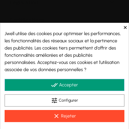

Législation
Certifications
×
Jwell utilise des cookies pour optimiser les performances,
les fonctionnalités des réseaux sociaux et la pertinence
des publicités. Les cookies tiers permettent d'offrir des
Moyens de paiements
fonctionnalités améliorées et des publicités
personnalisées. Acceptez-vous ces cookies et l'utilisation
associée de vos données personnelles ?
done_all
Accepter
tune
Configurer
clear
Rejeter