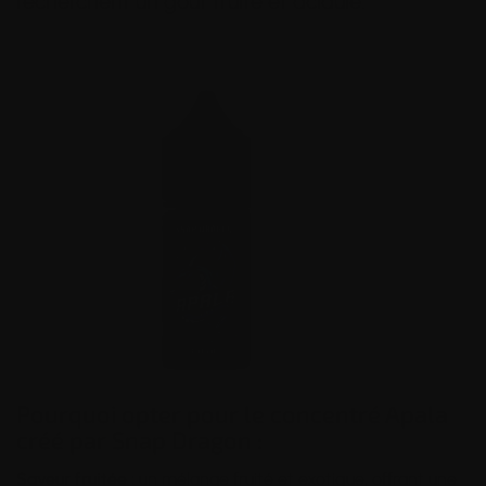
recherchent un goût fruité et acidulé.
Pourquoi opter pour le concentré Apala
créé par Snap Dragon :
Saveur fruitée :
un mélange fruité et exotique, offrant une