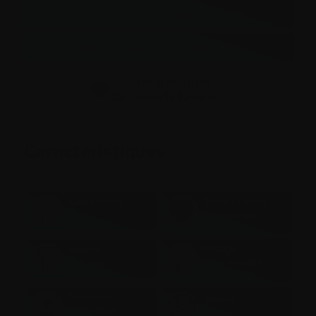
Testez votre dépendance au tabac
Bien choisir son taux de nicotine
Ajouter à ma liste
de produits favoris
Caractéristiques
Contenance
Saveur Fruitée
Fruit Du Dragon
30 ml
Grenade
Dosage
Marque
recommandé
Frenchlab
Entre 10 et 15%
Temps de
Origine
maturation
France