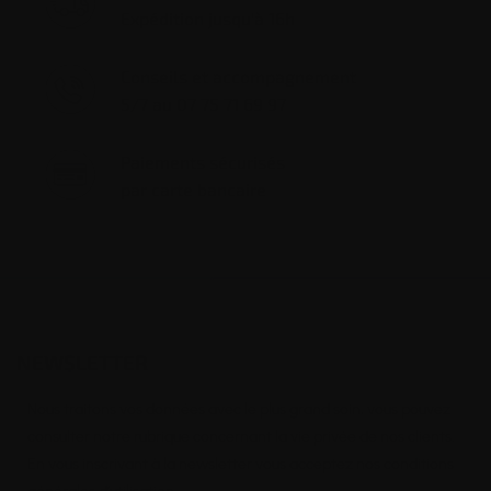
Expédition jusqu'à 16h
Conseils et accompagnement
5/7 au 07 75 71 69 97
Paiements sécurisés
par carte bancaire
NEWSLETTER
Nous traitons vos données avec le plus grand soin, vous pouvez
consulter notre rubrique concernant la vie privée de nos clients.
En vous inscrivant à la newsletter vous acceptez nos conditions