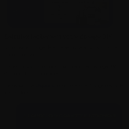
Calculez facilement votre dosage DIY
Simplifiez le dosage de votre e-liquide en utilisant notre
calculateur DIY.
Fini les calculs compliqués pour faire votre mélange,
JWELL
s'occupe de tout pour vous !
Il vous suffit de
cliquez ici
pour obtenir le dosage précis de
vos produits.