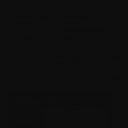
souhaité.
Dosage
: Remplissez votre flacon avec la base
choisie, ajoutez l'arôme concentré selon les
recommandations de dosage, puis incorporez le(s)
booster(s) de nicotine (
comment calculer son taux
)
Mélanger
: Secouez vigoureusement le mélange
pendant 10 à 20 secondes pour bien l'homogénéiser.
Temps
de repos
: Enfin, laissez votre mélange
reposer à l'abri de la lumière, en respectant les délais
d'attente conseillés pour permettre une maturation
optimale et secouer le flacon quotidiennement.
Pour tout savoir sur la préparation de votre
e-liquide
DIY, consultez
notre article de blog.