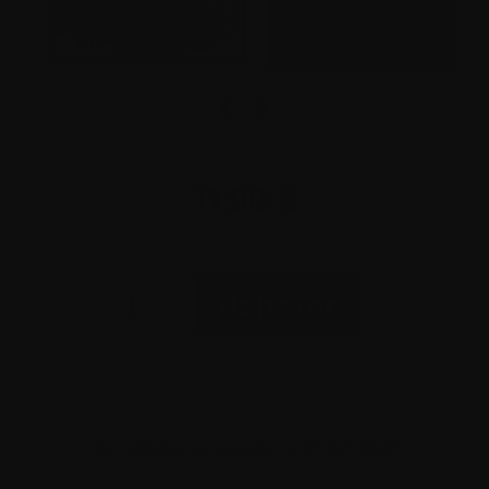


11,90 €
Acheter




Contacter un conseiller au
07 75 71 69 97