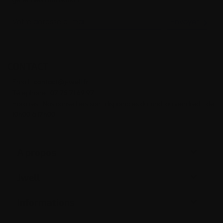
générales d’utilisation

CONTACT
Email :
contact@j-well.fr
Téléphone :
07 75 71 69 97
Horaires : Nos conseillers sont disponibles du lundi au vendredi : de
10h00 à 17h00

A propos

Jwell

Informations