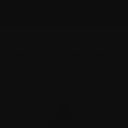
Le vapotage est une transition vers une vie sans tabac puis sans dé





(0)
Accueil
DIY
Arômes Concentrés DIY
Concentré
Apala - Snap Dragon
Concentré Apala - Snap Dragon
Fruit du Dragon et Grenade se combinent dans un
concentré
en format 30ml !
Voir plus de détails
