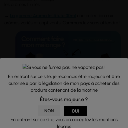
les arômes fruités.
→
La gamme Aroma Institute 30ml
une collection aux
arômes variés et captivants. Commandez sans attendre !
En entrant sur ce site, je reconnais être majeur.e et être
autorisé.e par la législation de mon pays à acheter des
produits contenant de la nicotine
Êtes-vous majeur.e ?
Comment préparer votre mélange DIY ?
NON
OUI
Préparation
: Munissez-vous d'un flacon vide, d'une
base PG/VG, d'arôme concentré, et des boosters de
En entrant sur ce site, vous en acceptez les mentions
nicotine
.
légales