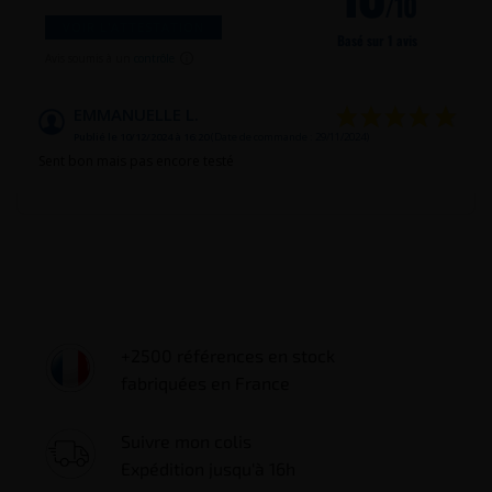
/10
VOIR L'ATTESTATION
Basé sur 1 avis
Avis soumis à un
contrôle
EMMANUELLE L.
Publié le 10/12/2024 à 16:20
(Date de commande : 29/11/2024)
Sent bon mais pas encore testé
+2500 références en stock
fabriquées en France
Suivre mon colis
Expédition jusqu'à 16h