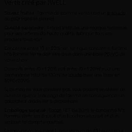
Verte créé par JWELL
Saveur fruitée :
l'arôme de pomme verte crée un
e-liquide
au goût fruité et distinct.
Qualité supérieure :
Aroma Institute, une marque reconnue
pour ses arômes de haute qualité, fabrique tous ses
produits avec soin.
Concentré entre 10 et 20% :
en tant que concentré, l'arôme
N°6 Pomme Verte doit être dilué dans une base
PG/VG
de
votre choix.
Dosez-le entre 10 et 20%, soit entre 10 et 20ml pour une
contenance total de 100ml de
liquide
avec une base en
50PG/50VG.
Si ce ratio ne vous convient pas, vous pouvez en utiliser un
autre et ajuster le dosage de l'arôme en conséquence (un
calculateur d'aide est à disposition).
Emballage sécurisé :
flacon
PET de 30ml, le concentré N°6
Pomme Verte est équipé d'un bouchon sécurisé et d'un
embout fin compte-gouttes.
La
maturation
(ou
steep
) :
un minimum de 48 heures pour