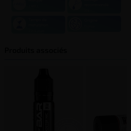
Marque
recommandé
J WELL
15%
Temps de
Origine
maturation
France
2 à 5 jours
Produits associés