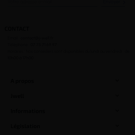

CONTACT
Email :
contact@j-well.fr
Téléphone :
07 75 71 69 97
Horaires : Nos conseillers sont disponibles du lundi au vendredi : de
10h00 à 17h00

A propos

Jwell

Informations

Législation