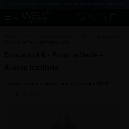
Le vapotage est une transition vers une vie sans tabac puis sans dé





(0)
Accueil
DIY
Arômes Concentrés DIY
Concentré 6 -
Pomme Verte - Aroma Institute
Concentré 6 - Pomme Verte -
Aroma Institute
La
saveur
pomme verte en
arôme
concentré
30ml !
Voir plus de détails
