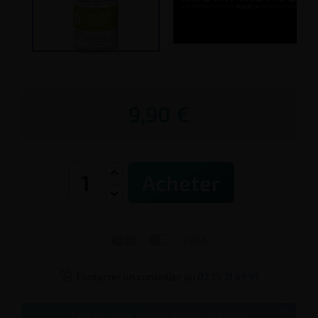
9,90 €
Acheter




Contacter un conseiller au
07 75 71 69 97
Testez votre dépendance au tabac