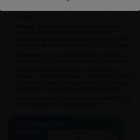
Taux de nicotine désiré
: Déterminez combien de
boosters
il vous faut en fonction du taux de nicotine
souhaité.
Dosage
: Remplissez votre flacon avec la base
choisie, ajoutez l'arôme concentré selon les
recommandations de dosage, puis incorporez le(s)
booster(s) de nicotine (
comment calculer son taux
)
Mélanger
: Secouez vigoureusement le mélange
pendant 10 à 20 secondes pour bien l'homogénéiser.
Temps
de repos
: Enfin, laissez votre mélange
reposer à l'abri de la lumière, en respectant les délais
d'attente conseillés pour permettre une maturation
optimale et secouer le flacon quotidiennement.
Pour tout savoir sur la préparation de votre e-liquide
DIY, consultez
notre article de blog.