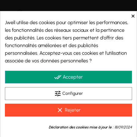
×
Jwell utilise des cookies pour optimiser les performances,
les fonctionnalités des réseaux sociaux et la pertinence
des publicités. Les cookies tiers permettent d'offrir des
fonctionnalités améliorées et des publicités
personnalisées. Acceptez-vous ces cookies et l'utilisation
associée de vos données personnelles ?
Marchand approuvé par la Société des Avis Garantis,
cliquez ici pour vérifier
.
done_all
Accepter
tune
Configurer
© 2026 - j-well.fr
clear
Rejeter
9.8
💬
/10
Déclaration des cookies mise à jour le :
18/09/2024
Besoin d'aide ?
BASÉ SUR 1002 AVIS