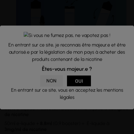
En entrant sur ce site, je reconnais être majeur.e et être
Conseils d'utilisation :
autorisé.e par la législation de mon pays à acheter des
produits contenant de la nicotine
Flacon d'une
capacité
de 70ml rempli à hauteur de 50ml
d'e-liquide, sans nicotine. Si vous souhaitez en ajouter,
Êtes-vous majeur.e ?
utilisez des
boosters de nicotine
et
mélangez
les dans le
flacon d'e-liquide. Pour des taux supérieurs à 6mg/ml, il
NON
OUI
vous faudra transvasez le tout dans un
flacon de 100ml
ou
En entrant sur ce site, vous en acceptez les mentions
plus.
légales
Dosages recommandés :
50ml e-liquide +
4,1ml
(0,4 booster) = E-liquide à
1,5mg/ml
de nicotine
50ml e-liquide +
8,8ml
(0,9 booster) = E-liquide à
3mg/ml
de nicotine