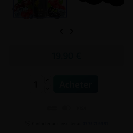


19,90 €
Acheter




Contacter un conseiller au
07 75 71 69 97