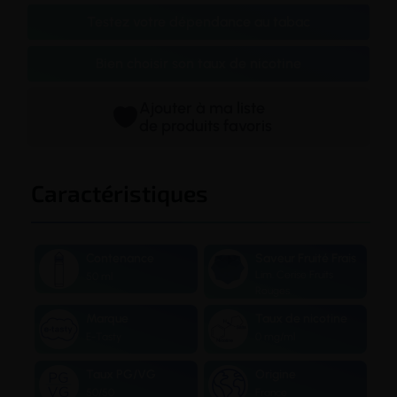
Testez votre dépendance au tabac
Bien choisir son taux de nicotine
Ajouter à ma liste
de produits favoris
Caractéristiques
Contenance
Saveur Fruité Frais
Lim. Cerise Fruits
50 ml
Rouges
Marque
Taux de nicotine
E-Tasty
0 mg/ml
Taux PG/VG
Origine
50/50
France