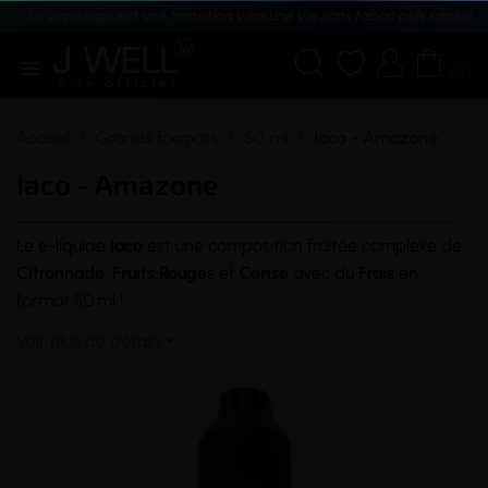
Le vapotage est une transition vers une vie sans tabac puis sans dé





(0)
Accueil
Grands formats
50 ml
Iaco - Amazone
Iaco - Amazone
Le
e-liquide
Iaco
est une composition fruitée complexe de
Citronnade
,
Fruits
Rouges
et
Cerise
avec du
Frais
en
format 50 ml !
Voir plus de détails
