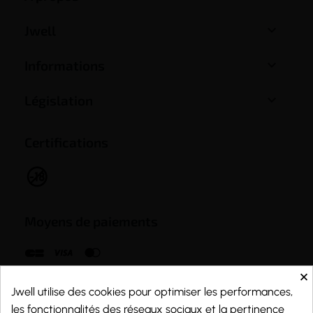

Jwell
(1 avis)

Informations

Législation
Certifications
Moyens de paiements
×
Jwell utilise des cookies pour optimiser les performances,
les fonctionnalités des réseaux sociaux et la pertinence