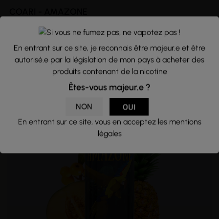
COARI - AMAZONE
Limonade - Mangoustan - Pêche -...
E.tasty
19,90 €
En entrant sur ce site, je reconnais être majeur.e et être
autorisé.e par la législation de mon pays à acheter des
produits contenant de la nicotine
Êtes-vous majeur.e ?
NON
OUI
En entrant sur ce site, vous en acceptez les mentions
légales