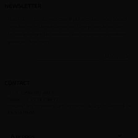
NEWSLETTER
Nous traitons vos données avec le plus grand soin, vous pouvez
consulter notre rubrique concernant la vie privée de nos clients.
En vous inscrivant à la newsletter vous acceptez nos conditions
générales d’utilisation

CONTACT
Email :
contact@j-well.fr
Téléphone :
07 75 71 69 97
Horaires : Nos conseillers sont disponibles du lundi au vendredi : de
10h00 à 17h00

A propos