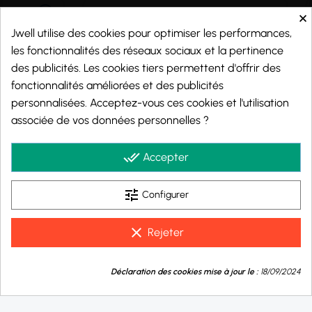
×
Jwell utilise des cookies pour optimiser les performances,
les fonctionnalités des réseaux sociaux et la pertinence
des publicités. Les cookies tiers permettent d'offrir des
fonctionnalités améliorées et des publicités
personnalisées. Acceptez-vous ces cookies et l'utilisation
associée de vos données personnelles ?
Marchand approuvé par la Société des Avis Garantis,
cliquez ici pour vérifier
.
done_all
Accepter
tune
Configurer
© 2026 - j-well.fr
clear
Rejeter
9.8
💬
/10
Déclaration des cookies mise à jour le :
18/09/2024
Besoin d'aide ?
BASÉ SUR 1000 AVIS