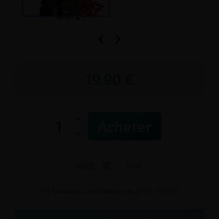


19,90 €
Acheter




Contacter un conseiller au
07 75 71 69 97
Testez votre dépendance au tabac