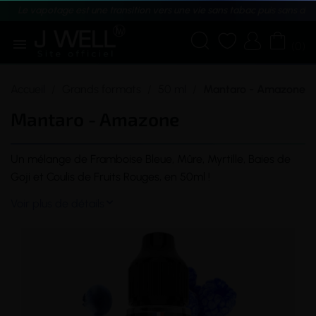
Le vapotage est une transition vers une vie sans tabac puis sans dé





(0)
Accueil
Grands formats
50 ml
Mantaro - Amazone
Mantaro - Amazone
Un mélange de Framboise Bleue, Mûre, Myrtille, Baies de
Goji et Coulis de Fruits Rouges, en 50ml !
Voir plus de détails
