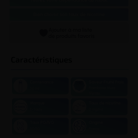
Bien choisir son taux de nicotine
Ajouter à ma liste
de produits favoris
Caractéristiques
Contenance
Saveur Fruité Frais
Framboise Mûre
50 ml
Myrtille
Marque
Taux de nicotine
E-Tasty
0 mg/ml
Taux PG/VG
Origine
50/50
France