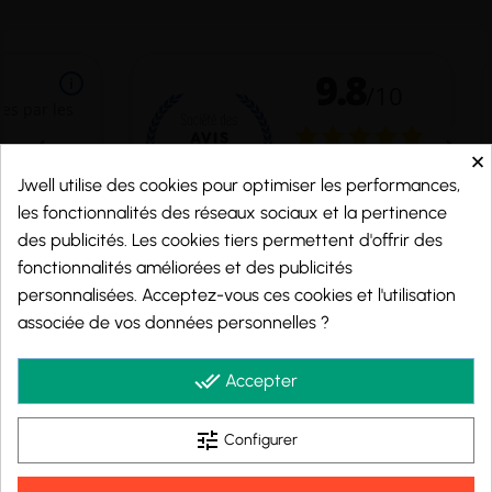
×
Jwell utilise des cookies pour optimiser les performances,
les fonctionnalités des réseaux sociaux et la pertinence
des publicités. Les cookies tiers permettent d'offrir des
fonctionnalités améliorées et des publicités
personnalisées. Acceptez-vous ces cookies et l'utilisation
Marchand approuvé par la Société des Avis Garantis,
cliquez ici pour vérifier
.
associée de vos données personnelles ?
© 2026 - j-well.fr
done_all
Accepter
tune
Configurer