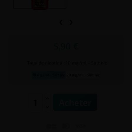


5,90 €
Taux de
nicotine
:
10 mg/ml - Salt nic
10 mg/ml - Salt nic
20 mg/ml - Salt nic
Acheter


