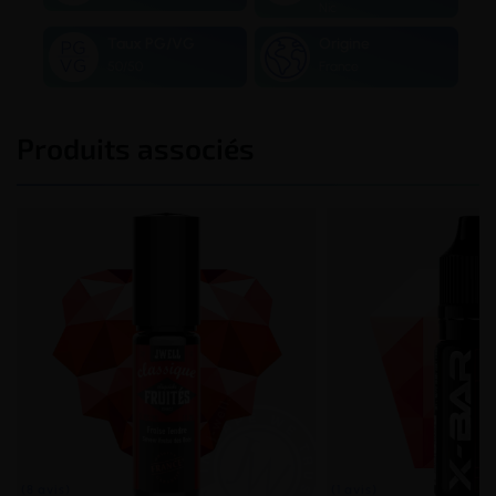
Nic
Taux PG/VG
Origine
50/50
France
Produits associés