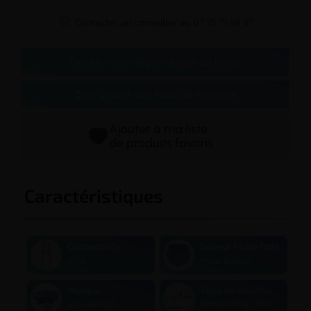

Contacter un conseiller au
07 75 71 69 97
Testez votre dépendance au tabac
Bien choisir son taux de nicotine
Ajouter à ma liste
de produits favoris
Caractéristiques
Contenance
Saveur Fruité Frais
10 ml
Fraise Bonbon
Marque
Taux de nicotine
10mg / 20mg - Salt
Monster Puff