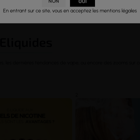
NON
OUI
En entrant sur ce site, vous en acceptez les mentions légales
 Eliquides
es, les dernières tendances de vape, ou encore des zooms sur ce
2