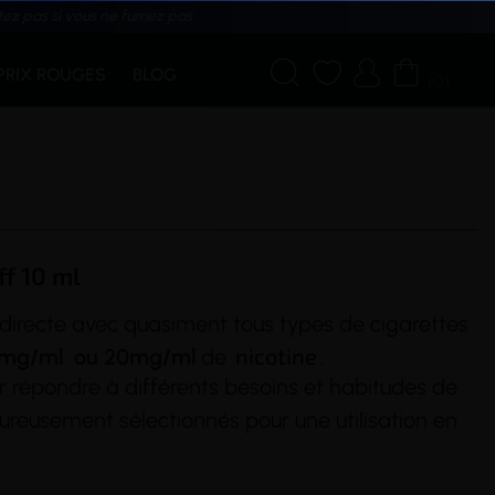
tez pas si vous ne fumez pas




PRIX ROUGES
BLOG
(0)
ff 10 ml
n directe avec quasiment tous types de cigarettes
nicotine
0mg/ml ou 20mg/ml
de
.
r répondre à différents besoins et habitudes de
reusement sélectionnés pour une utilisation en