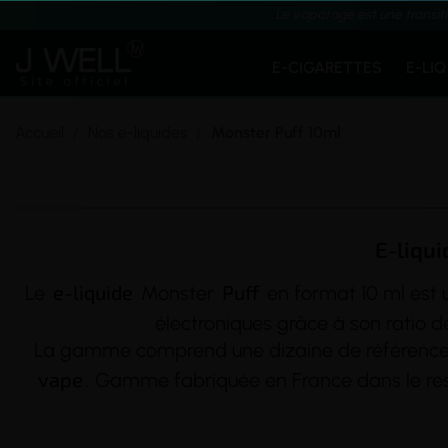
Le vapotage est une transit
E-CIGARETTES
E-LI
Accueil
Nos e-liquides
Monster Puff 10ml
E-liqui
e-liquide
Puff
Le
Monster
en format 10 ml est u
électroniques grâce à son ratio
La gamme comprend une dizaine de références au
vape
. Gamme fabriquée en France dans le res