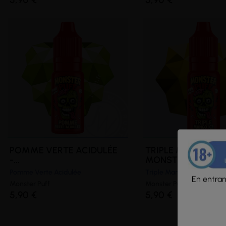
POMME VERTE ACIDULÉE
TRIPLE MANGO ICE
-...
MONSTER...
Pomme Verte Acidulée
Triple Mangue - Frais
En entrant
Monster Puff
Monster Puff
5,90 €
5,90 €