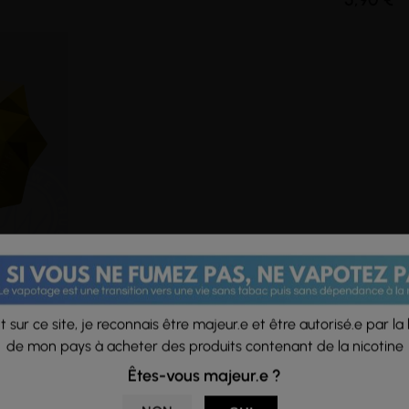
 -
 sur ce site, je reconnais être majeur.e et être autorisé.e par la 
de mon pays à acheter des produits contenant de la nicotine
Êtes-vous majeur.e ?