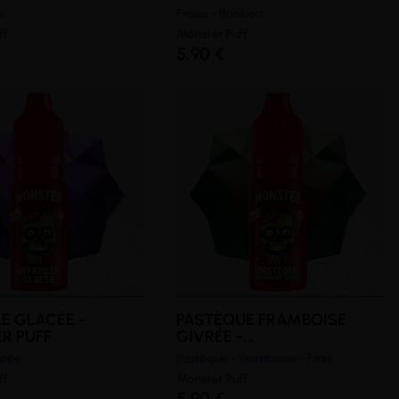
s
Fraise - Bonbon
ff
Monster Puff
5,90 €
E GLACÉE -
PASTÈQUE FRAMBOISE
R PUFF
GIVRÉE -...
acée
Pastèque - Framboise - Frais
ff
Monster Puff
5,90 €