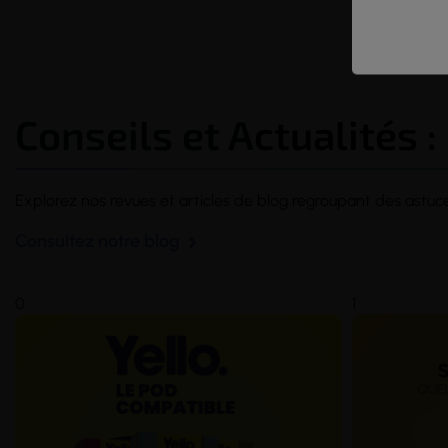
Conseils et Actualités :
Explorez nos revues et articles de blog regroupant des astuc
Consultez notre blog
0
1