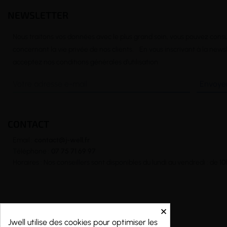
NEWSLETTER
Nous traitons vos données avec le plus grand soin, vous pouvez consu
concernant la vie privée de nos clients. En vous inscrivant à la news
acceptez nos conditions générales d’utilisation
CONTACT
Email :
contact@j-well.fr
Téléphone :
07 75 71 69 97
Horaires : Nos conseillers sont disponibles du lundi au vendredi : de
10
×
Copyright © 2026 - j-well.fr
Jwell utilise des cookies pour optimiser les