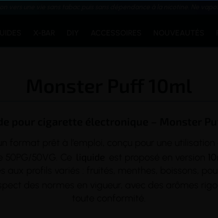
ion vers une vie sans tabac puis sans dépendance à la nicotine. Ne vapo
QUIDES
X-BAR
DIY
ACCESSOIRES
NOUVEAUTÉS
Monster Puff 10ml
de pour cigarette électronique – Monster Pu
n format prêt à l’emploi, conçu pour une utilisatio
liquide
 de 50PG/50VG. Ce
est proposé en version
1
x profils variés : fruités, menthes, boissons, pou
pect des normes en vigueur, avec des arômes rigou
toute conformité.