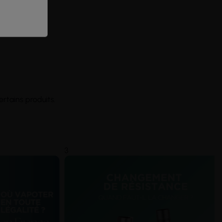
rtains produits.
3