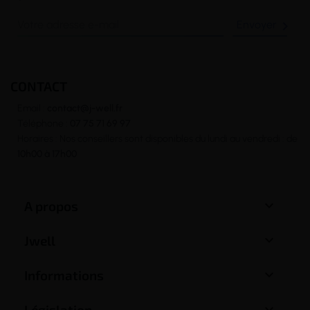

CONTACT
Email :
contact@j-well.fr
Téléphone :
07 75 71 69 97
Horaires : Nos conseillers sont disponibles du lundi au vendredi : de
10h00 à 17h00

A propos

Jwell

Informations

Législation