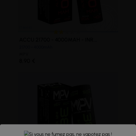
ACCU 21700 - 4000MAH - INR...
21700 - 4000mAh
MPV
8,90 €