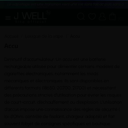
Le vapotage est une transition vers une vie sans tabac puis sans dé





(0)
Accueil
Lexique de la vape
Accu
Accu
Diminutif d'accumulateur. Un accu est une
batterie
rechargeable utilisée pour alimenter certains modèles de
cigarettes électroniques, notamment les mods
mécaniques et électroniques. Ils sont disponibles en
différents formats (18650, 20700, 21700) et nécessitent
des précautions strictes d'utilisation pour éviter les risques
de
court-circuit
, d’échauffement ou d’explosion. L’utilisation
d’accus impose une connaissance des règles de sécurité (
loi d’Ohm
,
contrôle
de l’isolant, chargeur adapté) et fait
souvent l’objet de consignes spécifiques en boutique.