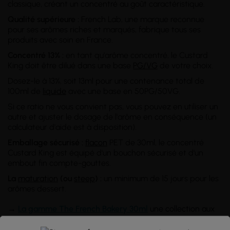
classique, créant un concentré au goût caractéristique.
Qualité supérieure :
French Lab, une marque reconnue
pour ses arômes riches et marqués, fabrique tous ses
produits avec soin en France.
Concentré 13% :
en tant qu'arôme concentré, le Custard
King doit être dilué dans une base
PG/VG
de votre choix.
Dosez-le à 13%, soit 13ml pour une contenance total de
100ml de
liquide
avec une base en 50PG/50VG.
Si ce ratio ne vous convient pas, vous pouvez en utiliser un
autre et ajuster le dosage de l'arôme en conséquence (un
calculateur d'aide est à disposition).
Emballage sécurisé :
flacon
PET de 30ml, le concentré
Custard King est équipé d'un bouchon sécurisé et d'un
embout fin compte-gouttes.
La
maturation
(ou
steep
) :
un minimum de 15 jours pour les
arômes dessert.
→
La gamme The French Bakery 30ml
une collection aux
arômes variés et captivants. Commandez sans attendre !