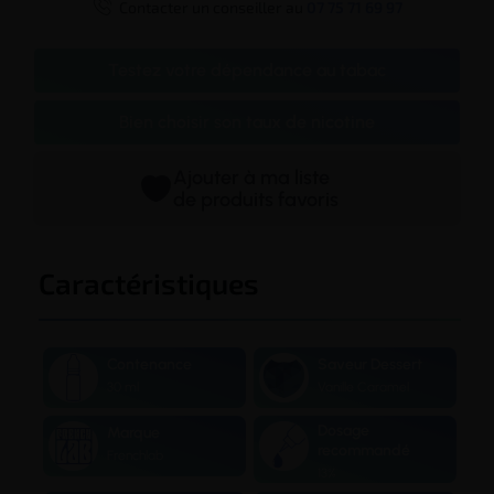

Contacter un conseiller au
07 75 71 69 97
Testez votre dépendance au tabac
Bien choisir son taux de nicotine
Ajouter à ma liste
de produits favoris
Caractéristiques
Contenance
Saveur Dessert
30 ml
Vanille Caramel
Dosage
Marque
recommandé
Frenchlab
13%