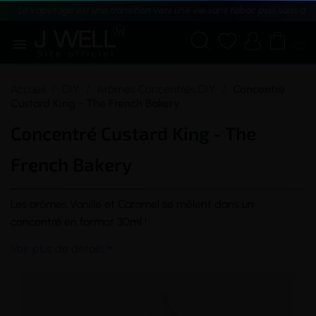
Le vapotage est une transition vers une vie sans tabac puis sans dé





(0)
Accueil
DIY
Arômes Concentrés DIY
Concentré
Custard King - The French Bakery
Concentré Custard King - The
French Bakery
Les arômes Vanille et Caramel se mêlent dans un
concentré
en format 30ml !
Voir plus de détails
