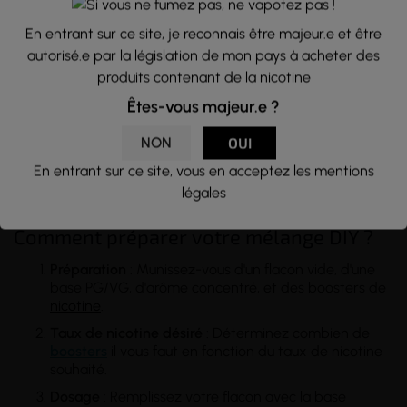
En entrant sur ce site, je reconnais être majeur.e et être
autorisé.e par la législation de mon pays à acheter des
produits contenant de la nicotine
Êtes-vous majeur.e ?
NON
OUI
En entrant sur ce site, vous en acceptez les mentions
légales
Comment préparer votre mélange DIY ?
Préparation
: Munissez-vous d'un flacon vide, d'une
base PG/VG, d'arôme concentré, et des boosters de
nicotine
.
Taux de nicotine désiré
: Déterminez combien de
boosters
il vous faut en fonction du taux de nicotine
souhaité.
Dosage
: Remplissez votre flacon avec la base