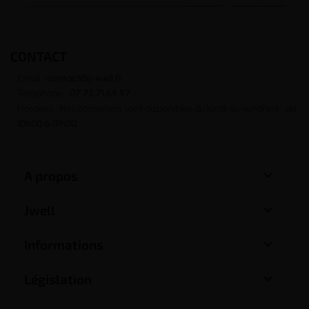
CONTACT
Email :
contact@j-well.fr
Téléphone :
07 75 71 69 97
Horaires : Nos conseillers sont disponibles du lundi au vendredi : de
10h00 à 17h00

A propos

Jwell

Informations

Législation