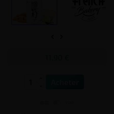


11,90 €
Acheter


