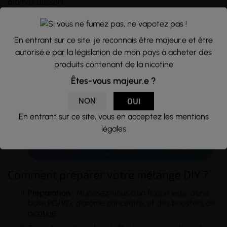
arômes dessert.
→
La gamme The French Bakery 30ml
une collection aux
arômes variés et captivants. Commandez sans attendre !
En entrant sur ce site, je reconnais être majeur.e et être
autorisé.e par la législation de mon pays à acheter des
produits contenant de la nicotine
Êtes-vous majeur.e ?
NON
OUI
En entrant sur ce site, vous en acceptez les mentions
légales
Comment préparer votre mélange DIY ?
Préparation
: Munissez-vous d'un flacon vide, d'une
base PG/VG, d'arôme concentré, et des boosters de
nicotine
.