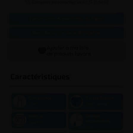

Contacter un conseiller au
07 75 71 69 97
Testez votre dépendance au tabac
Bien choisir son taux de nicotine
Ajouter à ma liste
de produits favoris
Caractéristiques
Contenance
Saveur Dessert
30 ml
Café Caramel
Dosage
Marque
recommandé
Frenchlab
13%