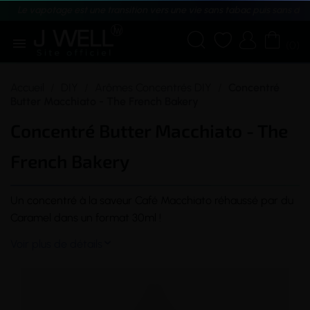
Le vapotage est une transition vers une vie sans tabac puis sans dé





(0)
Accueil
DIY
Arômes Concentrés DIY
Concentré
Butter Macchiato - The French Bakery
Concentré Butter Macchiato - The
French Bakery
Un
concentré
à la
saveur
Café Macchiato réhaussé par du
Caramel dans un format 30ml !
Voir plus de détails
