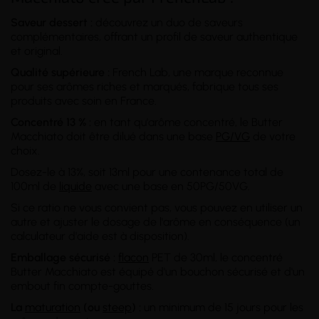
Saveur dessert :
découvrez un duo de saveurs
complémentaires, offrant un profil de saveur authentique
et original.
Qualité supérieure :
French Lab, une marque reconnue
pour ses arômes riches et marqués, fabrique tous ses
produits avec soin en France.
Concentré 13 % :
en tant qu'arôme concentré, le Butter
Macchiato doit être dilué dans une base
PG/VG
de votre
choix.
Dosez-le à 13%, soit 13ml pour une contenance total de
100ml de
liquide
avec une base en 50PG/50VG.
Si ce ratio ne vous convient pas, vous pouvez en utiliser un
autre et ajuster le dosage de l'arôme en conséquence (un
calculateur d'aide est à disposition).
Emballage sécurisé :
flacon
PET de 30ml, le concentré
Butter Macchiato est équipé d'un bouchon sécurisé et d'un
embout fin compte-gouttes.
La
maturation
(ou
steep
) :
un minimum de 15 jours pour les