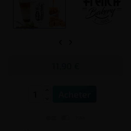


11,90 €
Acheter


