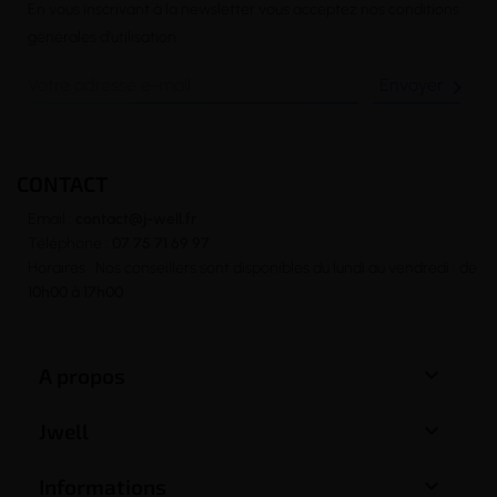
En vous inscrivant à la newsletter vous acceptez nos conditions
générales d’utilisation

CONTACT
Email :
contact@j-well.fr
Téléphone :
07 75 71 69 97
Horaires : Nos conseillers sont disponibles du lundi au vendredi : de
10h00 à 17h00

A propos

Jwell

Informations