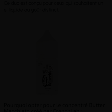
Ce duo est conçu pour ceux qui souhaitent un
e-liquide
au goût distinct.
(46 avis)
(11 avis)
Pourquoi opter pour le concentré Butter
Macchiato créé par FrenchLab :