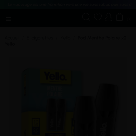
Le vapotage est une transition vers une vie sans tabac puis sans dé





(0)
Accueil
E-cigarettes
Yello
Pod Menthe Polaire x2 -
Yello