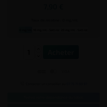
7,90 €
Taux de
nicotine
:
0 mg/ml
0 mg/ml
10 mg/ml - Salt nic
20 mg/ml - Salt nic
Acheter




Contacter un conseiller au
07 75 71 69 97
Testez votre dépendance au tabac