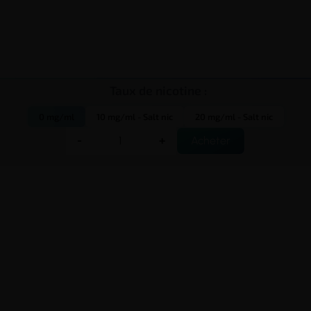
Taux de nicotine :
0 mg/ml
10 mg/ml - Salt nic
20 mg/ml - Salt nic
-
+
Acheter