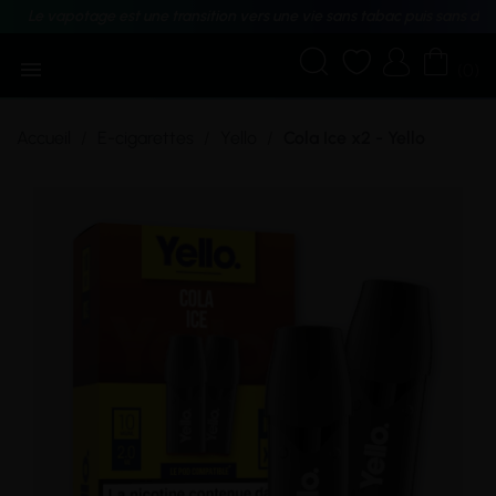
Le vapotage est une transition vers une vie sans tabac puis sans dé





(0)
Accueil
E-cigarettes
Yello
Cola Ice x2 - Yello