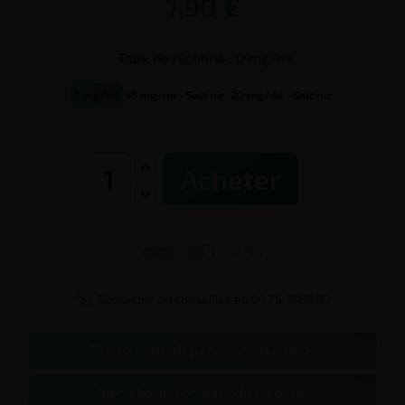
7,90 €
Taux de
nicotine
:
0 mg/ml
0 mg/ml
10 mg/ml - Salt nic
20 mg/ml - Salt nic
Acheter




Contacter un conseiller au
07 75 71 69 97
Testez votre dépendance au tabac
Bien choisir son taux de nicotine