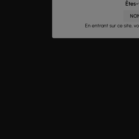
Êtes-
NO
En entrant sur ce site, 