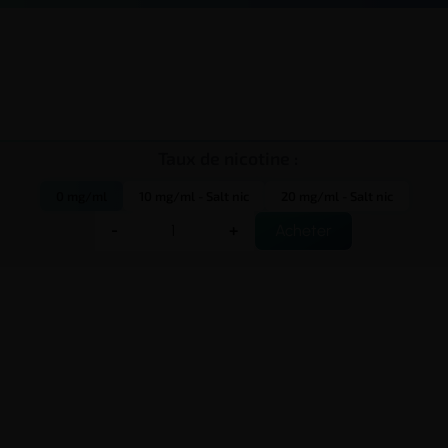
Taux de nicotine :
0 mg/ml
10 mg/ml - Salt nic
20 mg/ml - Salt nic
-
+
Acheter