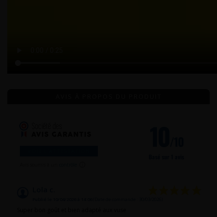
AVIS À PROPOS DU PRODUIT
10
/10
VOIR L'ATTESTATION
Basé sur 1 avis
Avis soumis à un
contrôle
Lola c.
Publié le 10/04/2026 à 14:06
(Date de commande : 30/03/2026)
Super bon goût et bien adapté aux vuse