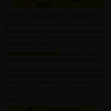
12 saveurs, deux univers : Classic & Ice
Les Yello Pods sont des cartouches scellées à usage unique
remplies à hauteur de 2ml. Une fois le pod vidé (perte de
saveur, goût de brûlé…), il suffit de le retirer et d’insérer un
nouveau pod en un seul clic.
🟡
Deux catégories de saveurs
:
Classic
(sans fraîcheur,
saveur classique) et
Ice
(avec fraîcheur, saveur
puff
).
Avec
12 références
aux arômes tabacs, fruités, mentholés
ou boissons, Yello Pod a de quoi satisfaire tous les profils de
vapoteurs, du plus traditionnel au plus aventurier !
→ Faites votre choix parmi les saveurs CLASSIC ou ICE de
la gamme Yello Pod.